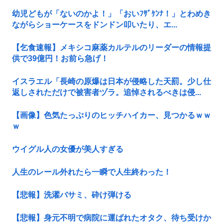
幼児どもが「ないのかよ！」「おいﾌｻﾞｹﾝﾅ！」とわめき
ながらショーケースをドンドン叩いたり、エ...
【乞食速報】メキシコ麻薬カルテルのリーダーの情報提
供で39億円！お前ら急げ！
イスラエル「長崎の原爆は日本が侵略した天罰。少し仕
返しされただけで被害者ヅラ。追悼されるべきは侵...
【画像】色気たっぷりのヒッチハイカー、見つかるｗｗ
ｗ
ウイグル人の女優が美人すぎる
人生のレール外れたら一瞬で人生終わった！
【悲報】洗濯バサミ、砕け弾ける
【悲報】身元不明で病院に運ばれたオタク、待ち受けか