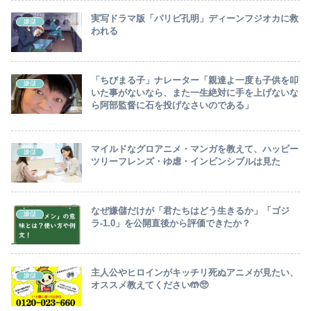
実写ドラマ版「パリピ孔明」ディーンフジオカに救
嫌儲
われる
「ちびまる子」ナレーター「親達よ一度も子供を叩
嫌儲
いた事がないなら、また一生絶対に手を上げないな
ら阿部監督に石を投げなさいのである」
マイルドなグロアニメ・マンガを教えて、ハッピー
嫌儲
ツリーフレンズ・ゆ虐・インビンシブルは見た
なぜ嫌儲だけが「君たちはどう生きるか」「ゴジ
嫌儲
ラ-1.0」を公開直後から評価できたか？
主人公やヒロインがキッチリ死ぬアニメが見たい、
嫌儲
オススメ教えてください🤲🥺