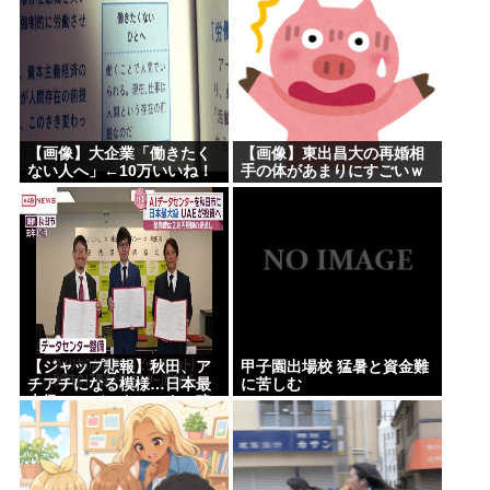
【画像】大企業「働きたく
【画像】東出昌大の再婚相
ない人へ」←10万いいね！
手の体があまりにすごいｗ
ｗｗ
【ジャップ悲報】秋田、ア
甲子園出場校 猛暑と資金難
チアチになる模様…日本最
に苦しむ
大級のAIデータセンター建
設決定！整備費は2兆円！