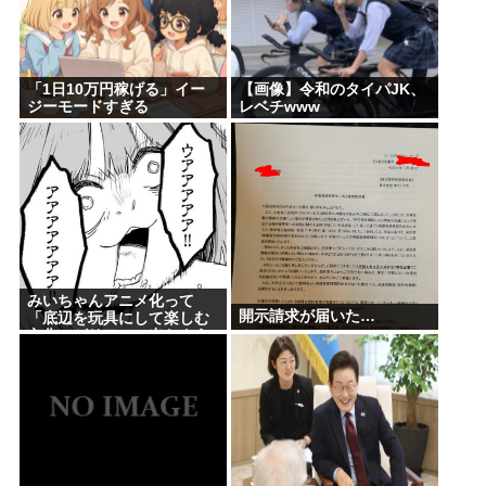
「1日10万円稼げる」イー
【画像】令和のタイパJK、
ジーモードすぎる
レベチwww
みいちゃんアニメ化って
開示請求が届いた…
「底辺を玩具にして楽しむ
文化」がリアルに出たよう
な気持ち悪さがあるよな