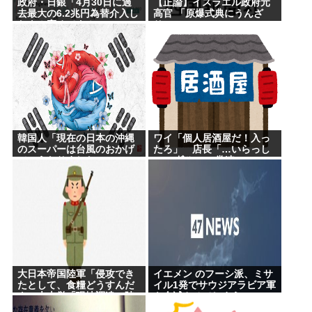
政府・日銀「4月30日に過
【正論】イスラエル政府元
去最大の6.2兆円為替介入し
高官 「原爆式典にうんざ
たよ！褒めてよ！」
り」
韓国人「現在の日本の沖縄
ワイ「個人居酒屋だ！入っ
のスーパーは台風のおかげ
たろ」 店長「…いらっし
でこうなりました」
ゃぃ(ﾎﾞｿｯ」 常連
「誰？」 店長「さぁ？
ｗ」
大日本帝国陸軍「侵攻でき
イエメン のフーシ派、ミサ
たとして、食糧どうすんだ
イル1発でサウジアラビア軍
よ」大本営「現地調達」陸
を全滅させてしまうww
軍「え？」