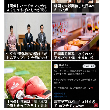
【画像】ハードオフでめち
韓国で自殺配信した日本の
ゃくちゃやばいものが売ら
キャバ嬢
れててワロたwww
中立公”新体制”の壁は「ボ
回転寿司屋客「水くれや」
トムアップ」？ 合流のカギ
アルバイト僕「セルf(いや
握る立憲
揉め事は避けよう)」→結果
ｗｗ
【画像】具志堅用高「本気
高市早苗首相、ちょけすぎ
で俺を殴ってみろ！」井上
て 民ブチギレwww
尚弥「マジっすか…わかり