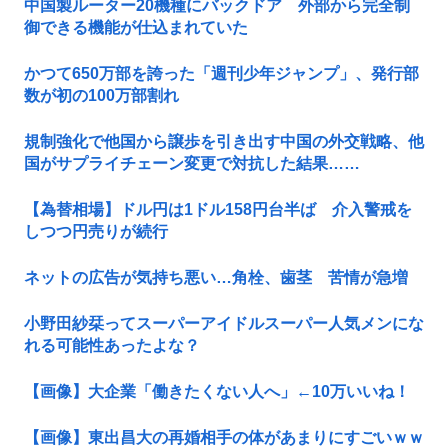
中国製ルーター20機種にバックドア 外部から完全制
御できる機能が仕込まれていた
かつて650万部を誇った「週刊少年ジャンプ」、発行部
数が初の100万部割れ
規制強化で他国から譲歩を引き出す中国の外交戦略、他
国がサプライチェーン変更で対抗した結果……
【為替相場】ドル円は1ドル158円台半ば 介入警戒を
しつつ円売りが続行
ネットの広告が気持ち悪い…角栓、歯茎 苦情が急増
小野田紗栞ってスーパーアイドルスーパー人気メンにな
れる可能性あったよな？
【画像】大企業「働きたくない人へ」←10万いいね！
【画像】東出昌大の再婚相手の体があまりにすごいｗｗ