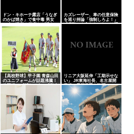
ドン・キホーテ露店「うなぎ
カズレーザー、車の任意保険
のかば焼き」で食中毒 男女
を巡り持論「強制しろよ！」
14人が発熱や腹痛など訴え…
「保険にも入れないヤツは運
サルモネラ属の菌検出
転すんなよ」
【高校野球】甲子園 青森山田
リニア大阪延伸「工期示せな
のユニフォームが話題沸騰！
い」 JR東海社長、名古屋開
称賛続々 「涼しそう」「熱中
業後の早期着手を強調
症対策では？」「Tシャツみ
たい」