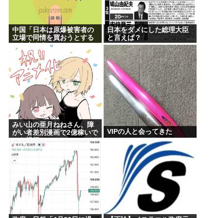
中国「日本は原爆被害者の
日本をダメにした総理大臣
立場で同情を買おうとする
と言えば？
のを止めろ」
みい山の亜月ねねさん、障
VIPの人と会ってきた
がい者差別漫画で2億稼いで
いた模様www