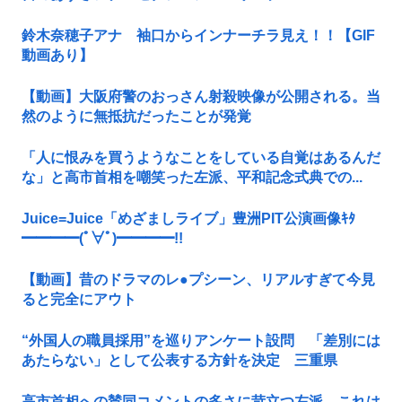
鈴木奈穂子アナ 袖口からインナーチラ見え！！【GIF
動画あり】
【動画】大阪府警のおっさん射殺映像が公開される。当
然のように無抵抗だったことが発覚
「人に恨みを買うようなことをしている自覚はあるんだ
な」と高市首相を嘲笑った左派、平和記念式典での...
Juice=Juice「めざましライブ」豊洲PIT公演画像ｷﾀ
━━━━(ﾟ∀ﾟ)━━━━!!
【動画】昔のドラマのレ●プシーン、リアルすぎて今見
ると完全にアウト
“外国人の職員採用”を巡りアンケート設問 「差別には
あたらない」として公表する方針を決定 三重県
高市首相への賛同コメントの多さに苛立つ左派、これは