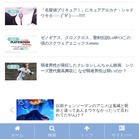
「名探偵プリキュア！」にキュアアルカナ・シャド
嫌儲
ウキタ───(ﾟ∀ﾟ)───!!!!!
ゼノギアス、クロノクロス、聖剣伝説LoM👈この
嫌儲
頃のスクウェアエニックスwww
弱者男性が発狂したクレヨンしんちゃん映画、シリ
嫌儲
ーズ歴代最高興収に なぜ弱者男性は弱いのか？
以前チェンソーマンのアニメは鬼滅と呪
術と違ってあんまウケなかったって言わ
れてたやんけ？
倉田真由美氏「射56するのはクマがかわ
ホーム
検索
トップ
サイドバー
いそう」という意見に疑問 「生かしてど