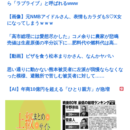
ら「ラブライブ」と呼ばれるwww
【画像】元NMBアイドルさん、表情もカラダもS♡X女
になってしまうｗｗｗ
「高市総理には愛想尽かした」コメ余りに農家が悲鳴
売値は生産原価の半分以下に…肥料代や燃料代は高...
【動画】ピザを食う松本まりかさん、なんかヤバい
思い通りに動かない熊本被災者に左派が我慢ならなくな
った模様、避難所で苦しむ被災者に対して……
【AI】年商10億円を超える「ひとり親方」が急増