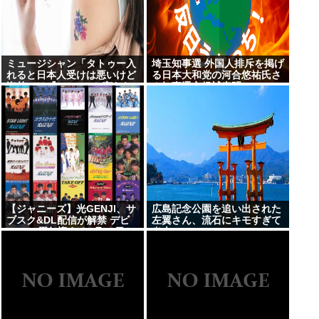
ミュージシャン「タトゥー入
埼玉知事選 外国人排斥を掲げ
れると日本人受けは悪いけど
る日本大和党の河合悠祐氏さ
海外では『Cool!』と言われ
ん知事選立候補表明
る
【ジャニーズ】光GENJI、サ
広島記念公園を追い出された
ブスク&DL配信が解禁 デビ
左翼さん、流石にキモすぎて
ュー39周年迎える8月19日か
炎上
ら40周年まで1年かけてリリ
ース当時の日付に順次配信予
定