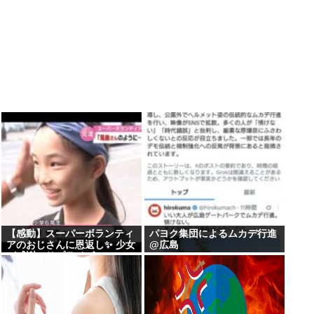
【感動】スーパーボランティ
パヨク集団によるムカデ行進
アのおじさんに恩返し✨ 少女
@広島
が感謝のサプライズ