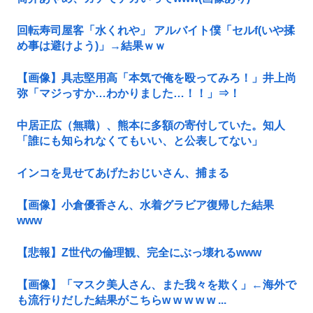
回転寿司屋客「水くれや」 アルバイト僕「セルf(いや揉
め事は避けよう)」→結果ｗｗ
【画像】具志堅用高「本気で俺を殴ってみろ！」井上尚
弥「マジっすか…わかりました…！！」⇒！
中居正広（無職）、熊本に多額の寄付していた。知人
「誰にも知られなくてもいい、と公表してない」
インコを見せてあげたおじいさん、捕まる
【画像】小倉優香さん、水着グラビア復帰した結果
www
【悲報】Z世代の倫理観、完全にぶっ壊れるwww
【画像】「マスク美人さん、また我々を欺く」←海外で
も流行りだした結果がこちらw w w w w ...