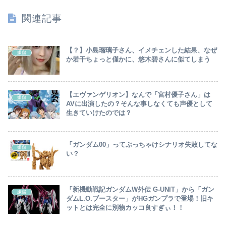
ました…！！」⇒！
関連記事
【？】小島瑠璃子さん、イメチェンした結果、なぜ
嫌儲
か若干ちょっと僅かに、悠木碧さんに似てしまう
【エヴァンゲリオン】なんで「宮村優子さん」は
嫌儲
AVに出演したの？そんな事しなくても声優として
生きていけたのでは？
「ガンダム00」ってぶっちゃけシナリオ失敗してな
嫌儲
い？
「新機動戦記ガンダムW外伝 G-UNIT」から「ガン
嫌儲
ダムL.O.ブースター」がHGガンプラで登場！旧キ
ットとは完全に別物カッコ良すぎぃ！！