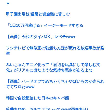
ｗ
甲子園出場校 猛暑と資金難に苦しむ
「1日10万円稼げる」イージーモードすぎる
【画像】令和のタイパJK、レベチwww
フジテレビで無修正の勃起ちんぽが流れる放送事故が発
生
みいちゃんアニメ化って「底辺を玩具にして楽しむ文
化」がリアルに出たような気持ち悪さがあるよな
【画像】ハードオフでめちゃくちゃやばいものが売られ
ててワロたwww
韓国で自殺配信した日本のキャバ嬢
筒井あやめ、ガチでデカいってwww(画像あり)