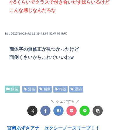
小5くらいでクラスで付き合いだす奴らいるけど
こんな感じなんだろな
31 : 2025/10/28(火) 11:39:43.67
ID:WI7GlIhF0
簡体字の無修正が見つかったけど
面倒くさいからこれでいいわｗ
嫌儲
漫画
画像
相談
議論
シェアする
宮﨑あずさアナ セクシーノースリーブ！！