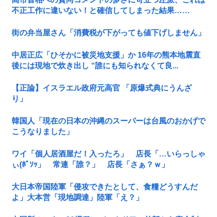
不正工作に違いない！と確信してしまった結果……
街の弁当屋さん「消費税が下がっても値下げしません」
中居正広「ひそかに被災地支援」か 16年の熊本地震直
後には現地で炊き出し “誰にも知られなくて良...
【正論】イスラエル政府元高官 「原爆式典にうんざ
り」
韓国人「現在の日本の沖縄のスーパーは台風のおかげで
こうなりました」
ワイ「個人居酒屋だ！入ったろ」 店長「…いらっしゃ
ぃ(ﾎﾞｿｯ」 常連「誰？」 店長「さぁ？ｗ」
大日本帝国陸軍「侵攻できたとして、食糧どうすんだ
よ」大本営「現地調達」陸軍「え？」