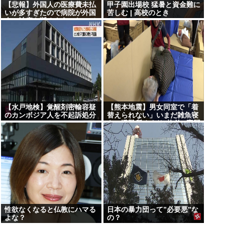
【悲報】外国人の医療費未払
甲子園出場校 猛暑と資金難に
いが多すぎたので病院が外国
苦しむ | 高校のとき
人の治療を断るようになって
しまう
【水戸地検】覚醒剤密輸容疑
【熊本地震】男女同室で「着
のカンボジア人を不起訴処分
替えられない」いまだ雑魚寝
も…避難所めぐり”格差” 専門
家「標準化されていない」
性欲なくなると仏教にハマる
日本の暴力団って”必要悪”な
よな？
の？