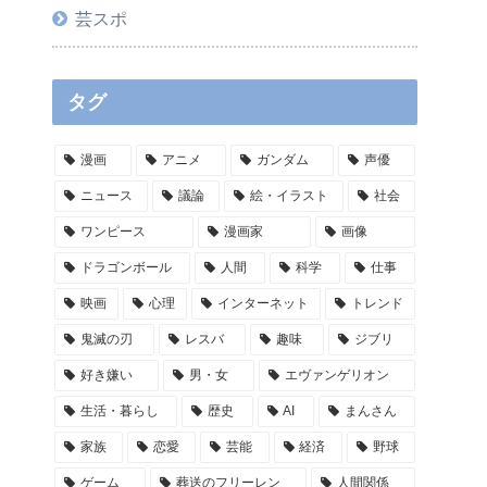
芸スポ
タグ
漫画
アニメ
ガンダム
声優
ニュース
議論
絵・イラスト
社会
ワンピース
漫画家
画像
ドラゴンボール
人間
科学
仕事
映画
心理
インターネット
トレンド
鬼滅の刃
レスバ
趣味
ジブリ
好き嫌い
男・女
エヴァンゲリオン
生活・暮らし
歴史
AI
まんさん
家族
恋愛
芸能
経済
野球
ゲーム
葬送のフリーレン
人間関係