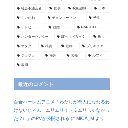
社会不適合者
食事
呪術廻戦
日本
ちいかわ
チェンソーマン
子供
テレビ
結婚
NARUTO
ハンターハンター
ぼっちざろっく
癒し
オタク
相談
動物
プリキュア
ジョジョ
海外
労働
ルフィ
教師
最近のコメント
百合ハーレムアニメ「わたしが恋人になれるわ
けないじゃん、ムリムリ！（※ムリじゃなかっ
た!?）」のPVが公開される
に
MiCA_M
より