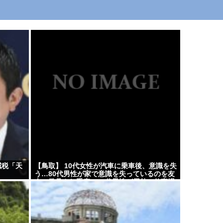
減税「天
【鳥取】 10代女性が汽車に乗車後、意識を失
う…80代男性が家で意識を失っているのを友
人に発見され重症…40代男性が屋外の仕事場
で作業中に頭痛・嘔気…熱中症疑いの救急搬
送相次ぐ