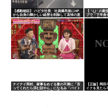
【感動秘話】 ハビタ社長、社員爆死後にHP
【╰⋃╯の殿
から自身の輝かしい経歴を削除して哀悼の意
プで「下半身
を表していた！
31歳の男を現
ナイナイ岡村、家事をめぐる妻の不満に「言
【正論】岡田
ってくれたら済む話やん」になるみ「バイト
イクを見たら
やったらクビやで」説教受け黙り込む
とるんだ」