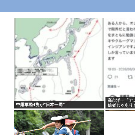
高市洋一「ア
中露軍艦4隻が”日本一周”
信者じゃあり