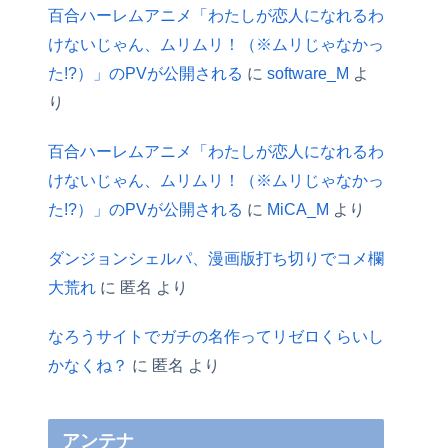
百合ハーレムアニメ「わたしが恋人になれるわ
けないじゃん、ムリムリ！（※ムリじゃなかっ
た!?）」のPVが公開される
に
software_M
よ
り
百合ハーレムアニメ「わたしが恋人になれるわ
けないじゃん、ムリムリ！（※ムリじゃなかっ
た!?）」のPVが公開される
に
MiCA_M
より
ダンジョンシェルパ、漫画版打ち切りでコメ欄
大荒れ
に
匿名
より
なろうサイトでガチの名作ってリゼロくらいし
かなくね？
に
匿名
より
アンテナ