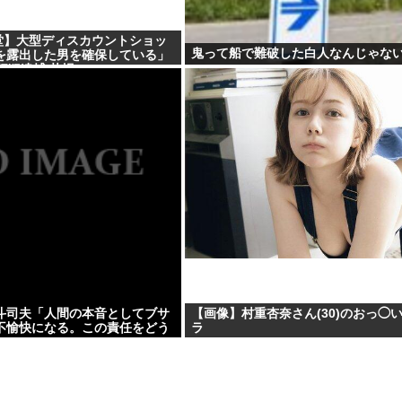
堂】大型ディスカウントショッ
鬼って船で難破した白人なんじゃな
を露出した男を確保している」
行犯逮捕 札幌
斗司夫「人間の本音としてブサ
【画像】村重杏奈さん(30)のおっ◯
不愉快になる。この責任をどう
ラ