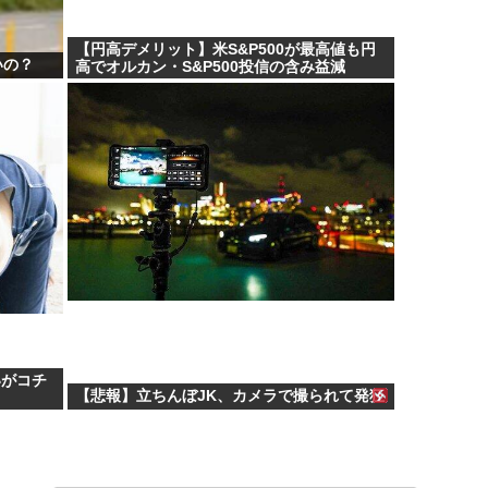
【円高デメリット】米S&P500が最高値も円
いの？
高でオルカン・S&P500投信の含み益減
いがコチ
【悲報】立ちんぼJK、カメラで撮られて発狂