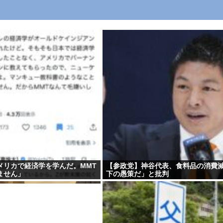
メリカで経済学を学んだ。MMT
【参政党】神谷代表、食料品の消費
ません」
下の愚策だ」と批判