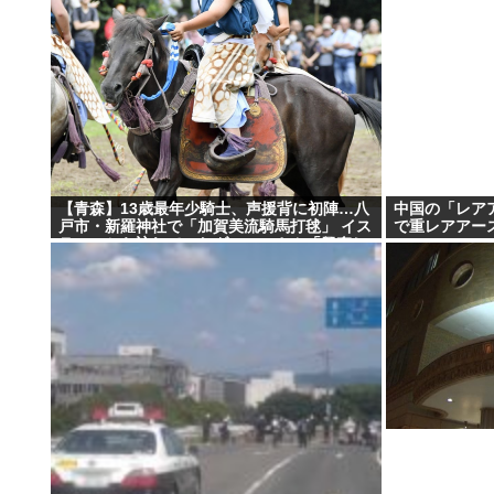
【青森】13歳最年少騎士、声援背に初陣…八
中国の「レア
戸市・新羅神社で「加賀美流騎馬打毬」 イス
で重レアアー
ラエルから訪れていたダニエルさん「興奮し
た」