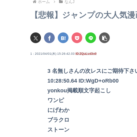
ホーム
なんJ
【悲報】ジャンプの大人気漫
1 : 2021/04/01(木) 15:26:42.03
ID:ZQuLvd3n0
3 名無しさんの次レスにご期待下さい (ﾜｯﾁｮｲ
10:28:50.64 ID:WgD+oRb00
yonkou掲載順文字起こし
ワンピ
にげわか
ブラクロ
ストーン