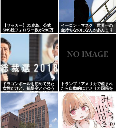
【サッカー】J1鹿島、公式
イーロン・マスク←世界一の
SNS総フォロワー数が296万
金持ちなのになんかあんまり
人超えでJクラブ最多に 海外
『羨ましい』と感じない理由
発信強化が結実
ドラゴンボールを初めて見た
トランプ「アメリカで産まれ
女性だけど、孫悟空とかゆう
たら自動的にアメリカ国籍を
無職の在日？が息子に爺さん
付与するのをやめる！」
の名前付けててマジで引いた