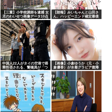
【三重】小学校講師を逮捕 女
【朗報】みいちゃんと山田さ
児のわいせつ画像データ10点
ん、ハッピーエンド確定最後
を所持 「全米行方不明・被児
はママに埋葬され
童搾取センター」から情報提
る・・・・・・・・・
供があり捜査
中国人22人がタイの空港で搭
【画像】小倉ゆうか（元・小
乗拒否される、警備員が「つ
倉優香）が水着グラビア復帰
り目」ジェスチャー―香港メ
ディア [8/6]