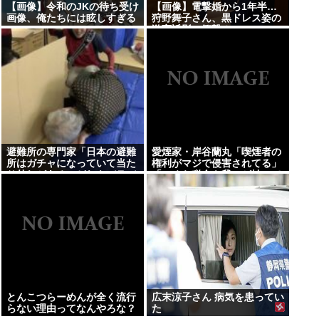
【画像】令和のJKの待ち受け
【画像】電撃婚から1年半…
画像、俺たちには眩しすぎる
狩野舞子さん、黒ドレス姿の
www
激変近影に衝撃！
避難所の専門家「日本の避難
愛煙家・岸谷蘭丸「喫煙者の
所はガチャになっていて当た
権利がマジで侵害されてる」
り外れがある。どれもバラバ
「いくら税金を我々が払って
ラで標準化されていない」
るんだと」
とんこつらーめんが全く流行
広末涼子さん 病気を患ってい
らない理由ってなんやろな？
た