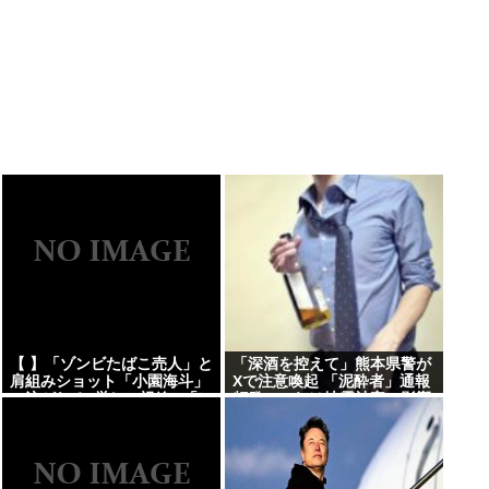
【 】「ゾンビたばこ売人」と
「深酒を控えて」熊本県警が
肩組みショット「小園海斗」
Xで注意喚起 「泥酔者」通報
に注がれる”厳しい視線” 「レ
頻発、これは地震被害の影響
ギュラー剥奪も選択肢のひと
なのか
つに」