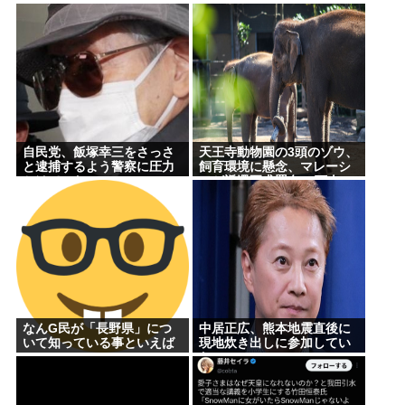
自民党、飯塚幸三をさっさ
天王寺動物園の3頭のゾウ、
と逮捕するよう警察に圧力
飼育環境に懸念、マレーシ
かけていたwww
アが返還要求署名17万人。
酷すぎる日本の動物園
なんG民が「長野県」につ
中居正広、熊本地震直後に
いて知っている事といえば
現地炊き出しに参加してい
www
た