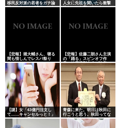
移民反対派の若者をガチ論
人女に先祖を聞いたら衝撃
破！スタジオが凍りついた
的なことを言い出した
瞬間がヤバすぎる…
【悲報】堀大輔さん、寝る
【悲報】佐藤二朗さん主演
間も惜しんでレスバ祭り
の「踊る」スピンオフ作
www
品、結局撮影中止が決定
www
【謎】女「43億円注文し
青森に来た。明日は秋田に
て……キャンセルっと！」
行こうと思う。秋田ってな
←こいつの目的ｗ
にあるんだ？