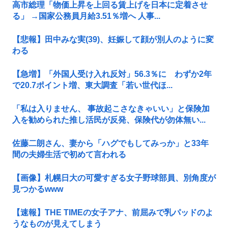
高市総理「物価上昇を上回る賃上げを日本に定着させ
る」 →国家公務員月給3.51％増へ 人事...
【悲報】田中みな実(39)、妊娠して顔が別人のように変
わる
【急増】「外国人受け入れ反対」56.3％に わずか2年
で20.7ポイント増、東大調査「若い世代ほ...
「私は入りません、 事故起こさなきゃいい」と保険加
入を勧められた推し活民が反発、保険代が勿体無い...
佐藤二朗さん、妻から「ハグでもしてみっか」と33年
間の夫婦生活で初めて言われる
【画像】札幌日大の可愛すぎる女子野球部員、別角度が
見つかるwww
【速報】THE TIMEの女子アナ、前屈みで乳パッドのよ
うなものが見えてしまう