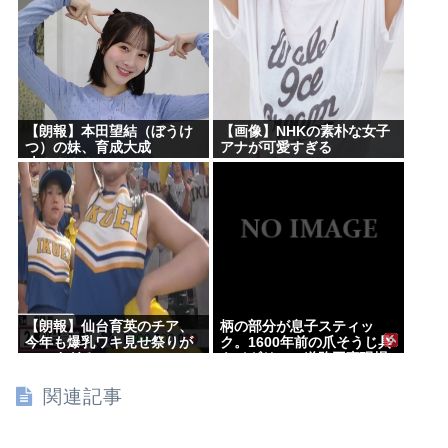
【朗報】本田望結（ぼうけ
【画像】NHKの素朴な女子
つ）の妹、育成大成
アナが可愛すぎる
功！！！！
【朗報】仙台育英のチア、
柄の部分が息子スティッ
今年も爆乳ワキ見せ祭りが
ク。1600年前の爪そうじ具
シコすぎる
をイギリスの道路工事現場
で発見
関連記事