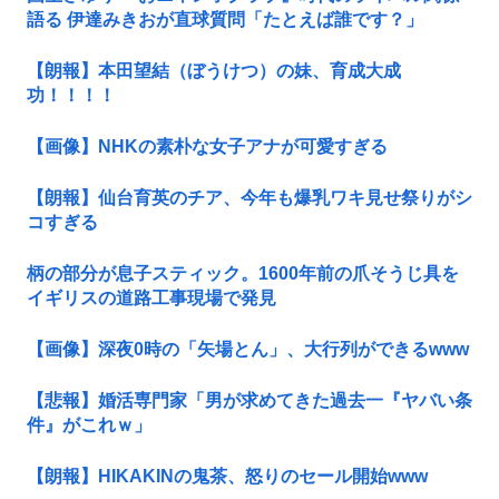
語る 伊達みきおが直球質問「たとえば誰です？」
【朗報】本田望結（ぼうけつ）の妹、育成大成
功！！！！
【画像】NHKの素朴な女子アナが可愛すぎる
【朗報】仙台育英のチア、今年も爆乳ワキ見せ祭りがシ
コすぎる
柄の部分が息子スティック。1600年前の爪そうじ具を
イギリスの道路工事現場で発見
【画像】深夜0時の「矢場とん」、大行列ができるwww
【悲報】婚活専門家「男が求めてきた過去一『ヤバい条
件』がこれｗ」
【朗報】HIKAKINの鬼茶、怒りのセール開始www