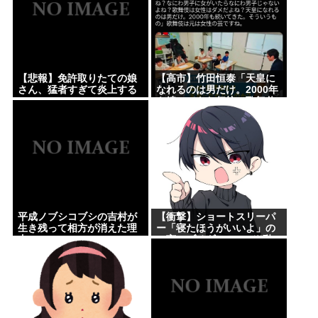
【悲報】免許取りたての娘
【高市】竹田恒泰「天皇に
さん、猛者すぎて炎上する
なれるのは男だけ。2000年
www
も続いてきた伝統。歌舞伎
も女は駄目だよね？」
平成ノブシコブシの吉村が
【衝撃】ショートスリーパ
生き残って相方が消えた理
ー「寝たほうがいいよ」の
由
一言にブチギレwww(※動
画あり)