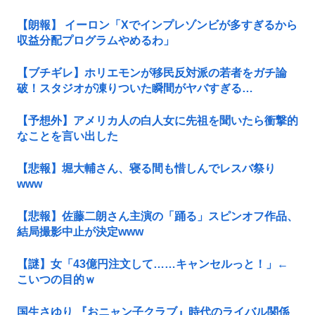
【朗報】 イーロン「Xでインプレゾンビが多すぎるから
収益分配プログラムやめるわ」
【ブチギレ】ホリエモンが移民反対派の若者をガチ論
破！スタジオが凍りついた瞬間がヤバすぎる…
【予想外】アメリカ人の白人女に先祖を聞いたら衝撃的
なことを言い出した
【悲報】堀大輔さん、寝る間も惜しんでレスバ祭り
www
【悲報】佐藤二朗さん主演の「踊る」スピンオフ作品、
結局撮影中止が決定www
【謎】女「43億円注文して……キャンセルっと！」←
こいつの目的ｗ
国生さゆり 『おニャン子クラブ』時代のライバル関係