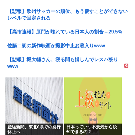
【悲報】欧州サッカーの順位、もう覆すことができない
レベルで固定される
【高市速報】肛門が壊れている日本人の割合→29.5%
佐藤二朗の新作映画が撮影中止お蔵入りwww
【悲報】堀大輔さん、寝る間も惜しんでレスバ祭り
www
産経新聞、東北6県での発行
日本っていつ不景気から脱
休止へ
却できるの？