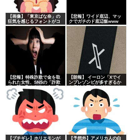
【画像】「東京ばな奈」の
【悲報】ワイド底辺、マッ
狂気を感じるフォントがコ
クでガチのド底辺飯www
チラwww
【悲報】特殊詐欺で金を取
【朗報】 イーロン「Xでイ
られた女性、SNSの「詐欺
ンプレゾンビが多すぎるか
師に騙し取られたお金、取
ら収益分配プログラムやめ
り戻せます」」に釣られさ
るわ」
らに240万円失うwww
【ブチギレ】ホリエモンが
【予想外】アメリカ人の白