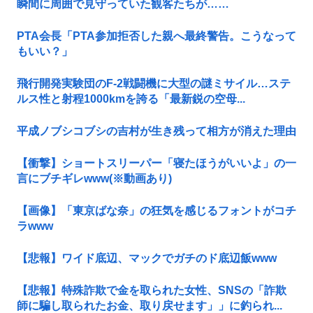
瞬間に周囲で見守っていた観客たちが……
PTA会長「PTA参加拒否した親へ最終警告。こうなって
もいい？」
飛行開発実験団のF-2戦闘機に大型の謎ミサイル…ステ
ルス性と射程1000kmを誇る「最新鋭の空母...
平成ノブシコブシの吉村が生き残って相方が消えた理由
【衝撃】ショートスリーパー「寝たほうがいいよ」の一
言にブチギレwww(※動画あり)
【画像】「東京ばな奈」の狂気を感じるフォントがコチ
ラwww
【悲報】ワイド底辺、マックでガチのド底辺飯www
【悲報】特殊詐欺で金を取られた女性、SNSの「詐欺
師に騙し取られたお金、取り戻せます」」に釣られ...