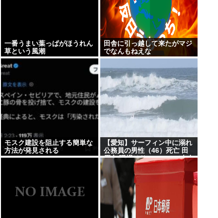
一番うまい葉っぱがほうれん
田舎に引っ越して来たがマジ
草という風潮
でなんもねえな
モスク建設を阻止する簡単な
【愛知】サーフィン中に溺れ
方法が発見される
公務員の男性（46）死亡 田
原市 現場はサーフィンで有名
なスポット