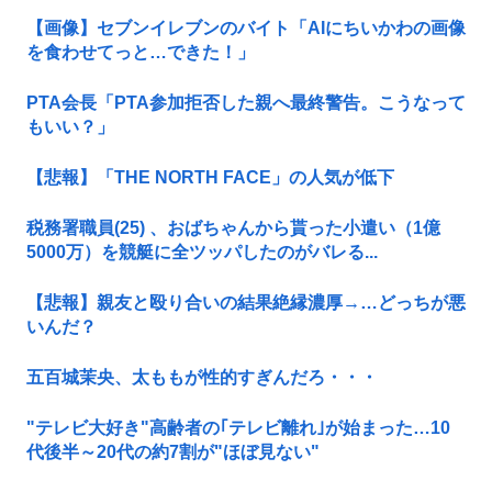
【画像】セブンイレブンのバイト「AIにちいかわの画像
を食わせてっと…できた！」
PTA会長「PTA参加拒否した親へ最終警告。こうなって
もいい？」
【悲報】「THE NORTH FACE」の人気が低下
税務署職員(25) 、おばちゃんから貰った小遣い（1億
5000万）を競艇に全ツッパしたのがバレる...
【悲報】親友と殴り合いの結果絶縁濃厚→…どっちが悪
いんだ？
五百城茉央、太ももが性的すぎんだろ・・・
"テレビ大好き"高齢者の｢テレビ離れ｣が始まった…10
代後半～20代の約7割が"ほぼ見ない"