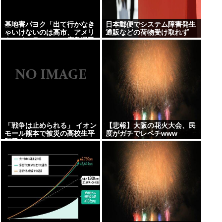
基地害パヨク「出て行かなき
日本郵便でシステム障害発生
ゃいけないのは高市、アメリ
通販などの荷物受け取れず
カ、イスラエル」→広島県民
「中国に言えや」
「戦争は止められる」 イオン
【悲報】大阪の花火大会、民
モール熊本で被災の高校生平
度がガチでレベチwww
和誓う