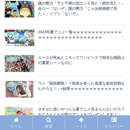
謎の勢力「千と千尋の別エンド見た！絶対見た！」
VIP
金ロー「ないぞ」謎の勢力「じゃあ映画館で見
た！」ジブリ「ないぞ」
2024年夏アニメ一覧ｗｗｗｗｗｗｗｗｗｗｗｗｗ
VIP
ｗｗｗｗｗｗｗｗｗｗｗｗｗｗｗｗｗ
エースが死ぬところってワンピースで相当な物語上
VIP
の重要シーンなのに
ワイ「呪術廻戦！？呪術を使った高度な術攻防戦な
VIP
んやろな！」⇨結果ｗｗｗｗｗｗｗｗｗｗｗｗｗｗ
さすがに若いやつらも夏アニメ見るもんないだろ？
VIP
おじさんたちが昔のアニメをプレゼンします！
ホーム
検索
トップ
サイドバー