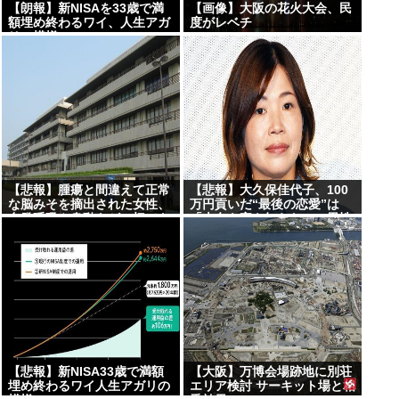
【朗報】新NISAを33歳で満
【画像】大阪の花火大会、民
額埋め終わるワイ、人生アガ
度がレベチ
リの模様www
【悲報】腫瘍と間違えて正常
【悲報】大久保佳代子、100
な脳みそを摘出された女性、
万円貢いだ“最後の恋愛”は
自発呼吸や身動きが一切でき
「本名も家も知らない」男性
ないが意識はあることが判明
【悲報】新NISA33歳で満額
【大阪】万博会場跡地に別荘
埋め終わるワイ人生アガリの
エリア検討 サーキット場と相