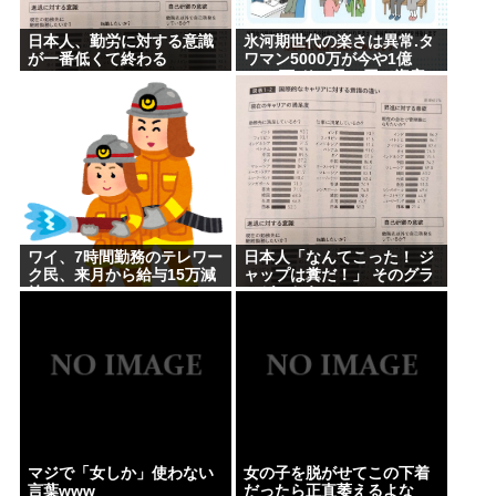
日本人、勤労に対する意識
氷河期世代の楽さは異常.タ
が一番低くて終わる
ワマン5000万が今や1億
5000万.ドル円80円で資産
形成.マジで楽な世代だった
な
ワイ、7時間勤務のテレワー
日本人「なんてこった！ ジ
ク民、来月から給与15万減
ャップは糞だ！」 そのグラ
給
フがこちら。
マジで「女しか」使わない
女の子を脱がせてこの下着
言葉www
だったら正直萎えるよな