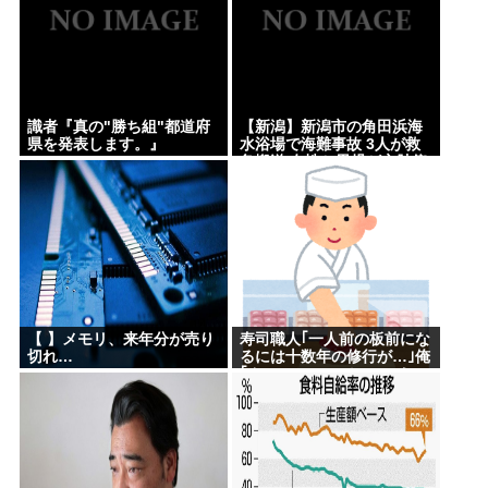
識者『真の"勝ち組"都道府
【新潟】新潟市の角田浜海
県を発表します。』
水浴場で海難事故 3人が救
急搬送 女性と男児が心肺停
止 男性は意識あり
【 】メモリ、来年分が売り
寿司職人｢一人前の板前にな
切れ…
るには十数年の修行が…｣俺
｢ん、スシローでいいっしょ
(笑)あんまかわんねｗ｣