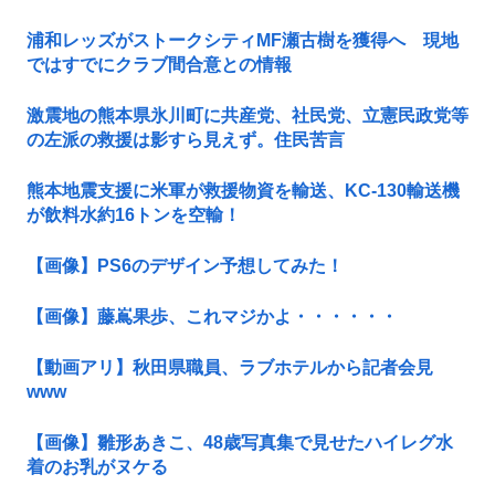
浦和レッズがストークシティMF瀬古樹を獲得へ 現地
ではすでにクラブ間合意との情報
激震地の熊本県氷川町に共産党、社民党、立憲民政党等
の左派の救援は影すら見えず。住民苦言
熊本地震支援に米軍が救援物資を輸送、KC-130輸送機
が飲料水約16トンを空輸！
【画像】PS6のデザイン予想してみた！
【画像】藤嶌果歩、これマジかよ・・・・・・
【動画アリ】秋田県職員、ラブホテルから記者会見
www
【画像】雛形あきこ、48歳写真集で見せたハイレグ水
着のお乳がヌケる