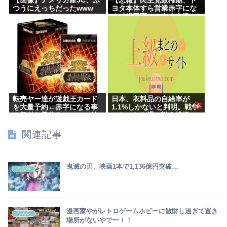
【画像】アメリカ産JC、ふ
【悲報】民主党政権期、ト
つうにえっちだったwww
ヨタ本体すら営業赤字にな
る「超円高」…中小企業の
景況も厳しい水準だった←
これエグいよな
転売ヤー達が遊戯王カード
日本、衣料品の自給率が
を大量予約←赤字になる事
1.1%しかないと判明。戦争
に気付き予約キャンセル放
になったら裸で戦う模様
置開始
www
関連記事
鬼滅の刃、映画1本で1,136億円突破…
なんG
漫画家やがレトロゲームホビーに散財し過ぎて置き
なんG
場所がないやでー！！