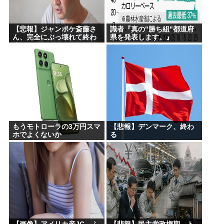
【悲報】ジャンポケ斎藤さ
識者『真の"勝ち組"都道府
ん、完全にぶっ壊れて終わ
県を発表します。』
るwww
もうモトローラの3万円スマ
【悲報】デンマーク、終わ
ホでよくないか
る