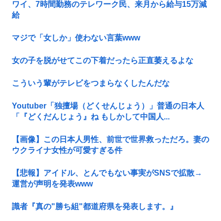
ワイ、7時間勤務のテレワーク民、来月から給与15万減
給
マジで「女しか」使わない言葉www
女の子を脱がせてこの下着だったら正直萎えるよな
こういう輩がテレビをつまらなくしたんだな
Youtuber「独擅場（どくせんじょう）」普通の日本人
「『どくだんじょう』ね もしかして中国人...
【画像】この日本人男性、前世で世界救っただろ。妻の
ウクライナ女性が可愛すぎる件
【悲報】アイドル、とんでもない事実がSNSで拡散→
運営が声明を発表www
識者『真の"勝ち組"都道府県を発表します。』