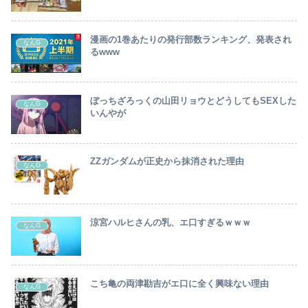
漫画の1巻あたりの発行部数ランキング、発表され
なんG
るwww
ぼっちざろっくの山田リョウとどうしてもSEXした
なんG
いんやが
ZZガンダムが正史から抹消された理由
なんG
涼宮ハルヒさんの乳、エ口すぎるｗｗｗ
なんG
こち亀の両津勘吉がエ口に全く興味ない理由
なんG