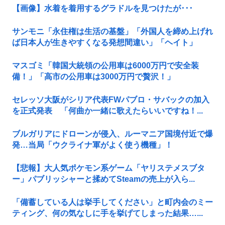
【画像】水着を着用するグラドルを見つけたが･･･
サンモニ「永住権は生活の基盤」「外国人を締め上げれ
ば日本人が生きやすくなる発想間違い」「ヘイト」
マスゴミ「韓国大統領の公用車は6000万円で安全装
備！」「高市の公用車は3000万円で贅沢！」
セレッソ大阪がシリア代表FWパブロ・サバックの加入
を正式発表 「何曲か一緒に歌えたらいいですね！...
ブルガリアにドローンが侵入、ルーマニア国境付近で爆
発…当局「ウクライナ軍がよく使う機種」！
【悲報】大人気ポケモン系ゲーム「ヤリステメスブタ
ー」パブリッシャーと揉めてSteamの売上が入ら...
「備蓄している人は挙手してください」と町内会のミー
ティング、何の気なしに手を挙げてしまった結果…...