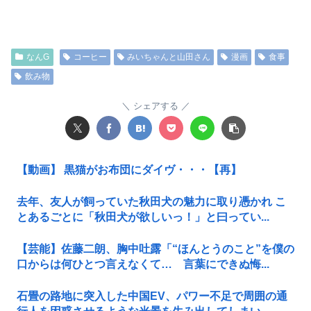
なんG
コーヒー
みいちゃんと山田さん
漫画
食事
飲み物
シェアする
【動画】 黒猫がお布団にダイヴ・・・【再】
去年、友人が飼っていた秋田犬の魅力に取り憑かれ こ
とあるごとに「秋田犬が欲しいっ！」と曰ってい...
【芸能】佐藤二朗、胸中吐露「“ほんとうのこと”を僕の
口からは何ひとつ言えなくて… 言葉にできぬ悔...
石畳の路地に突入した中国EV、パワー不足で周囲の通