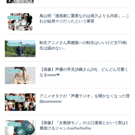
鳥山明「漫画家に重要なのは画力よりも内容」←こ
なんG
れが結局マジだったという事実
転生アニメさん異種族への転生はいいけど女TS転
なんG
生は認めない..
【画像】声優の早見沙織さん(34)、どんどん可愛く
なんG
なるwww❤
アニメオタクが「声優ラジオ」を聞かなくなった理
なんG
由wwwwww
【画像】「女教師モノ」のエ口漫画とかいう実は1
なんG
番抜けるジャンルwXwXwXw