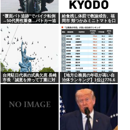
“覆面パト追跡”でバイク転倒
給食残し体罰で教諭戒告、福
→50代男性重傷…パトカー追
岡市 頬つかみミニトマトを口
い越し→赤色灯つけた後まも
に
なく転倒
台湾駐日代表の式典欠席 長崎
【地方公務員の年収が高い自
市長「誠意を持って丁重に対
治体ランキング】1位は776.6
応」
万円の東京都小平市 (平均年
齢41.1歳）、2位は神奈川県
川崎市の776.4万円、3位は東
京都武蔵野市の765.4万円