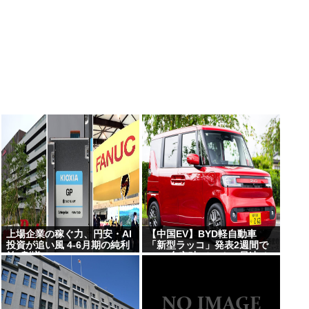
上場企業の稼ぐ力、円安・AI
【中国EV】BYD軽自動車
投資が追い風 4-6月期の純利
「新型ラッコ」発表2週間で
益7割増
1000台突破 メーカー最速ペ
ースで好発進