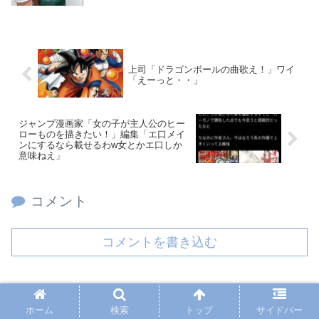
上司「ドラゴンボールの曲歌え！」ワイ
「えーっと・・」
ジャンプ漫画家「女の子が主人公のヒー
ローものを描きたい！」編集「エ口メイ
ンにするなら載せるわw女とかエ口しか
意味ねえ」
コメント
コメントを書き込む
PAGE TOP
ホーム
検索
トップ
サイドバー