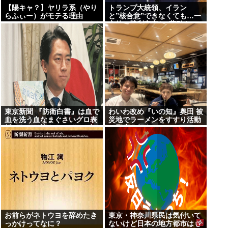
【陽キャ？】ヤリラ系（やり
トランプ大統領、イラン
らふぃー）がモテる理由
と”核合意”できなくても…一
www
方的に勝利宣言し”幕引き”の
考え示唆 米メディア
東京新聞 『防衛白書』は血で
わいわ改め『いの知』奥田 被
血を洗う血なまぐさいグロ表
災地でラーメンをすすり活動
紙でないと許さないぞ!!→有
の邪魔を行う
権者「？？？」
お前らがネトウヨを辞めたき
東京・神奈川県民は気付いて
っかけってなに？
ないけど日本の地方都市はも