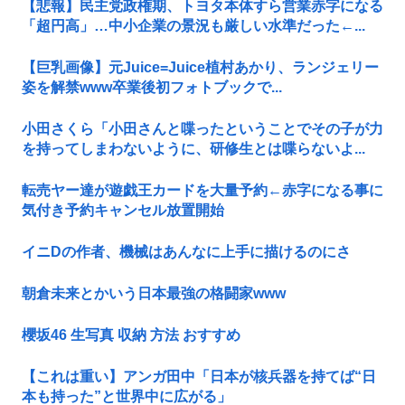
【悲報】民主党政権期、トヨタ本体すら営業赤字になる
「超円高」…中小企業の景況も厳しい水準だった←...
【巨乳画像】元Juice=Juice植村あかり、ランジェリー
姿を解禁www卒業後初フォトブックで...
小田さくら「小田さんと喋ったということでその子が力
を持ってしまわないように、研修生とは喋らないよ...
転売ヤー達が遊戯王カードを大量予約←赤字になる事に
気付き予約キャンセル放置開始
イニDの作者、機械はあんなに上手に描けるのにさ
朝倉未来とかいう日本最強の格闘家www
櫻坂46 生写真 収納 方法 おすすめ
【これは重い】アンガ田中「日本が核兵器を持てば“日
本も持った”と世界中に広がる」