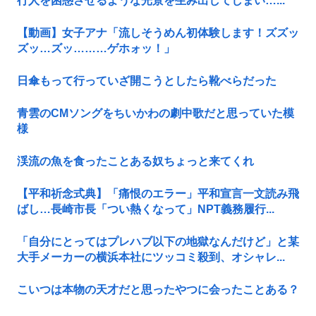
行人を困惑させるような光景を生み出してしまい…...
【動画】女子アナ「流しそうめん初体験します！ズズッ
ズッ…ズッ………ゲホォッ！」
日傘もって行っていざ開こうとしたら靴べらだった
青雲のCMソングをちいかわの劇中歌だと思っていた模
様
渓流の魚を食ったことある奴ちょっと来てくれ
【平和祈念式典】「痛恨のエラー」平和宣言一文読み飛
ばし…長崎市長「つい熱くなって」NPT義務履行...
「自分にとってはプレハブ以下の地獄なんだけど」と某
大手メーカーの横浜本社にツッコミ殺到、オシャレ...
こいつは本物の天才だと思ったやつに会ったことある？