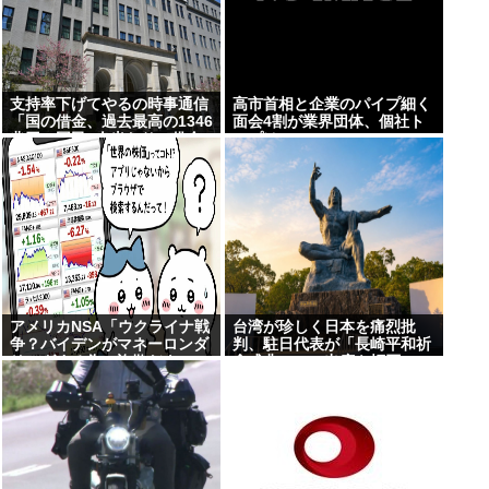
支持率下げてやるの時事通信
高市首相と企業のパイプ細く
「国の借金、過去最高の1346
面会4割が業界団体、個社ト
兆円。国民1人当たりの借金
ップは9%
は約1095万円に」
アメリカNSA「ウクライナ戦
台湾が珍しく日本を痛烈批
争？バイデンがマネーロンダ
判、駐日代表が「長崎平和祈
リングする為の詐欺だよ」
念式典」への出席を拒否