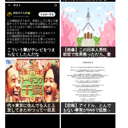
こういう輩がテレビをつま
【画像】この日本人男性、
らなくしたんだな
前世で世界救っただろ。妻
のウクライナ女性が可愛す
ぎる件
代々東京に住んでる人と上
【悲報】アイドル、とんで
京してきたやつって一目見
もない事実がSNSで拡散→
て分かるよね。あれなん
運営が声明を発表www
で？