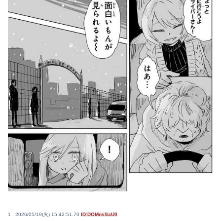
1 : 2026/05/19(火) 15:42:51.70
ID:DOMnsSaU0