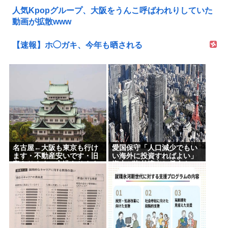
人気Kpopグループ、大阪をうんこ呼ばわれりしていた
動画が拡散www
【速報】ホ◯ガキ、今年も晒される
名古屋←大阪も東京も行け
愛国保守「人口減少でもい
ます・不動産安いです・旧
い海外に投資すればよい」
帝あります・空港あります
資本が海外流出し賃金も
不人気な理由
GDPも上がらず海外が成長