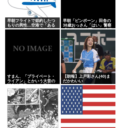
早朝フライトで節約したつ
早朝「ピンポーン」田舎の
もりの男性…空港で「ある
38歳おっさん「はい」警察
こと」に気づいてしまう
「お前のPCを調べる」全米
行方不明・被児童搾取セン
ターからの通報により児
ホ゜画像を発見、逮捕
すまん、「プライベート・
【朗報】上戸彩さん(40)ま
ライアン」とかいう大昔の
だかわいい
戦争映画見てみたら最初の
30分で地獄なんだが…これ
ずっと続く感じ？