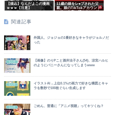
【描込】なんだよこの漫画
11歳の娘をレ●プされた父
ｗｗｗ【注意】
親。娘のTikTokアカウント
を使い自宅に誘き出し、銃
撃で天誅！
関連記事
外国人、ジョジョの1番好きなキャラがジョルノだ
なんG
った
【画像】のりPこと酒井法子さん(54)、涼宮ハルヒ
なんG
のようにバニーさんになってしまうwww
イラストAI→上位0.1%の画力で好きな構図とキャ
なんG
ラを数秒で100枚ぐらい生成します
ごめん、普通に「アニメ視聴」ってキツくね？
なんG