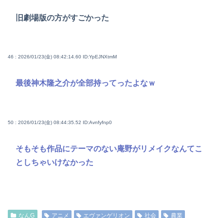
旧劇場版の方がすごかった
46 : 2026/01/23(金) 08:42:14.60
ID:YpEJNXtmM
最後神木隆之介が全部持ってったよなｗ
50 : 2026/01/23(金) 08:44:35.52
ID:Avnfyfnp0
そもそも作品にテーマのない庵野がリメイクなんてこ
としちゃいけなかった
なんG
アニメ
エヴァンゲリオン
社会
農業