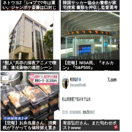
ネトウヨZ「レ●プで7年は重
韓国サッカー協会わ警察が家
い。ジャンポケ斎藤は口封じ
宅捜索 書類を押収し監督選考
に被害者殺した方がよかっ
の過程を調査 <\`皿´>
た」
“獣人”共存の深夜アニメで喫
【悲報】NISA民、『オルカ
煙、違法薬物の連想シーン
ン』『S&P500』
も…視聴者批判でBPO議論
『NASDAQ100』しか買わな
い
【悲報】お弁当屋さん、消費
有吉弘行さん、また匂わせポ
税が下がっても値段据え置き
ストwww