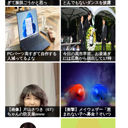
ぎて服脱ごうかと思っ
とんでもないダンスを披露
た」･･････････ﾊﾟｼｬｯ！！
してしまうwww
PCパーツ高すぎて自作する
今日の高市早苗、お昼過ぎ
人減ってるよな
には広島から脱出して17時
には歯医者に寄ってそのま
ま帰宅
【画像】片山さつき（67）
【衝撃】メイウェザー「恵
ちゃんの防災服www
まれない子へ募金？そいつ
らが俺に何かしてくれたの
か・・・・・・？」
⇒！！！