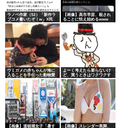
ラノベ作家（52）「新作ラ
【画像】高市早苗、殺され
ブコメ書いたぞ！w」X民
ることに怯え始めるwww
「いい歳こいてラブコメ
（笑）恥ずかしくない
の？」
ウミガメの赤ちゃんが海に
よーく考えたら要らないけ
入ることを手伝った動物愛
ど、買うときはワクワクす
誤の偽善者、最悪の結末を
るガジェットおしえろ
迎える
【画像】道頓堀女子「暑す
【画像】スレンダー美脚、