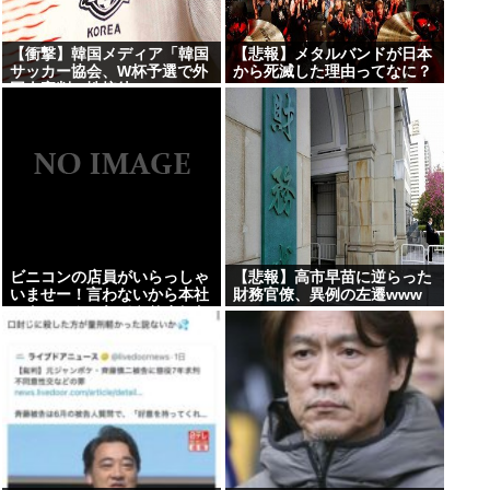
【衝撃】韓国メディア「韓国
【悲報】メタルバンドが日本
サッカー協会、W杯予選で外
から死滅した理由ってなに？
国人審判に性接待」
ビニコンの店員がいらっしゃ
【悲報】高市早苗に逆らった
いませー！言わないから本社
財務官僚、異例の左遷www
にクレームいれてやりました
よ！www