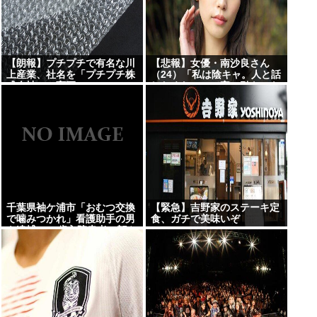
【朗報】プチプチで有名な川
【悲報】女優・南沙良さん
上産業、社名を「プチプチ株
（24）「私は陰キャ。人と話
式会社」に変更www
したくないので家に引きこも
ってPCでアニメを観ていた
い」・・・・・・・・・
千葉県袖ケ浦市「おむつ交換
【緊急】吉野家のステーキ定
で噛みつかれ」看護助手の男
食、ガチで美味いぞ
を逮捕 90歳入院患者の顔や
腹を殴るなどケガさせた疑
い [8/6]