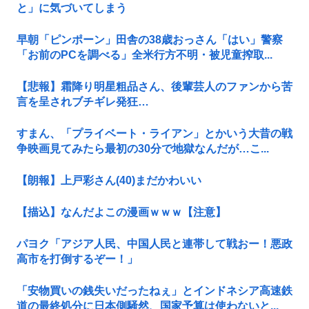
と」に気づいてしまう
早朝「ピンポーン」田舎の38歳おっさん「はい」警察
「お前のPCを調べる」全米行方不明・被児童搾取...
【悲報】霜降り明星粗品さん、後輩芸人のファンから苦
言を呈されブチギレ発狂…
すまん、「プライベート・ライアン」とかいう大昔の戦
争映画見てみたら最初の30分で地獄なんだが…こ...
【朗報】上戸彩さん(40)まだかわいい
【描込】なんだよこの漫画ｗｗｗ【注意】
パヨク「アジア人民、中国人民と連帯して戦おー！悪政
高市を打倒するぞー！」
「安物買いの銭失いだったねぇ」とインドネシア高速鉄
道の最終処分に日本側騒然、国家予算は使わないと...