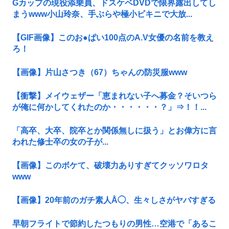
Gカップの現役添乗員、ドスケベDVDで限界露出してし
まうwww小山玲奈、手ぶらや極小ビキニで大放...
【GIF画像】このお●ぱい100点のA.V女優の名前を教え
ろ！
【画像】片山さつき（67）ちゃんの防災服www
【衝撃】メイウェザー「恵まれない子へ募金？そいつら
が俺に何かしてくれたのか・・・・・・？」⇒！！...
「高卒、大卒、院卒とか関係無しに扱う」とお偉方に言
われた修士卒の女の子が...
【画像】このボケて、破壊力ありすぎてクッソワロタ
www
【画像】20年前のガチ素人Å◯、生々しさがヤバすぎる
早朝フライトで節約したつもりの男性…空港で「あるこ