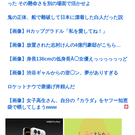
った その懸命さを別の場面で活かせよ
鬼の正体、船で難破して日本に漂着した白人だった説
【画像】Hカップグラドル「私を愛してね！」
【画像】放置された志村けんの4億円豪邸がこちら…
【画像】身長136cmの低身長Å◯女優えっっっっっっど
【画像】渋谷ギャルからの逆◯ン、夢がありすぎる
ロケットナウで唐揚げ丼頼んだ
【画像】女子高生さん、自分の『カラダ』をヤフー知恵
袋で晒してしまうwww