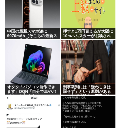
中国の最新スマホ遂に
押すと1万円貰えるが大阪に
9070mAh（そこらの最新ス
10mハムスターが召喚され
マホの約2倍）のバッテリー
てしまうボタン
を積んでしまうwww
オタク「パソコン自作でき
刑事裁判には「疑わしきは
ます」DQN「自分で車やバ
罰せず」という原則がある
イクいじれます」
のになぜ「性交の同意がな
かった」という確かめよう
が無いもので有罪になる
の？