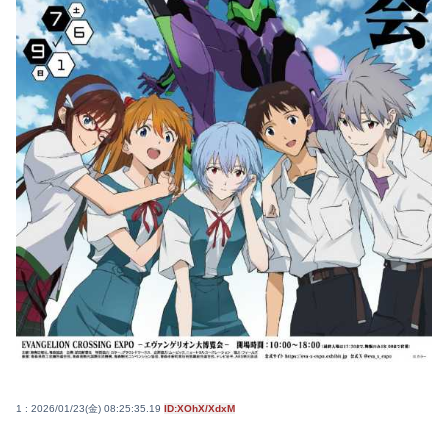
1 : 2026/01/23(金) 08:25:35.19
ID:XOhX/XdxM