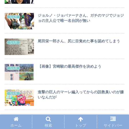
ジョルノ・ジョバァーナさん、ガチのマジでジョジ
なんG
ョの主人公で唯一名台詞が無い
尾田栄一郎さん、尻に目覚めた事を認めてしまう
なんG
【画像】宮崎駿の最高傑作を決めよう
なんG
進撃の巨人のマーレ編入ってからの説教臭いのが嫌
なんG
いなんだが
女性声優「助けてー！Vチューバーのせいで弱男た
なんG
ちに見向きもされなくなったの！！」
ホーム
検索
トップ
サイドバー