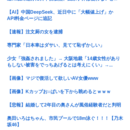
【AI】中国DeepSeek、近日中に「大幅値上げ」か
API料金ページに追記
【速報】注文厨の女を逮捕
専門家「日本車はダサい、見てて恥ずかしい」
少女「強姦されました」→ 大阪地裁「14歳女性があり
もしない被害をでっちあげるとは考えにくい」→...
【画像】マジで復活して欲しいAV女優www
【画像】Kカップお○ぱいを下から眺めるとｗｗｗ
【悲報】結婚して2年目の奥さんが風俗経験者だと判明
奥田いろはちゃん、市民プールで18m泳ぐ！！！【乃木
坂46】