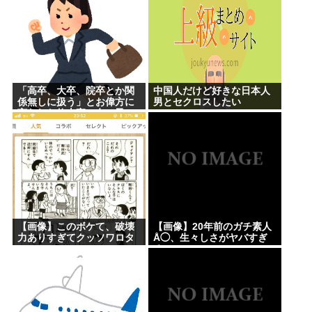
「高卒、大卒、院卒とか関
中国人だけど好きな日本人
係無しに扱う」とお偉方に
男とセクロスしたい
言われた修士卒の女の子
が...
【画像】このボケて、破壊
【画像】20年前のガチ素人
力ありすぎてクッソワロタ
Å◯、生々しさがヤバすぎ
www
る