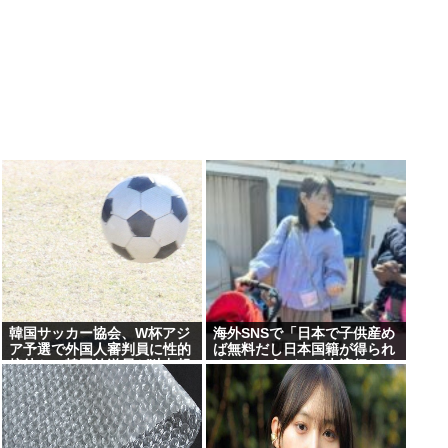
韓国サッカー協会、W杯アジ
海外SNSで「日本で子供産め
ア予選で外国人審判員に性的
ば無料だし日本国籍が得られ
接待か…韓国放送局が独占報
る」というデマが大流行して
道
いた…:・