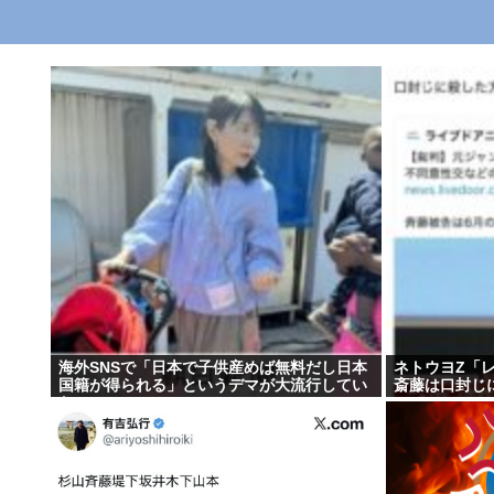
海外SNSで「日本で子供産めば無料だし日本
ネトウヨZ「
国籍が得られる」というデマが大流行してい
斎藤は口封じ
た…:・