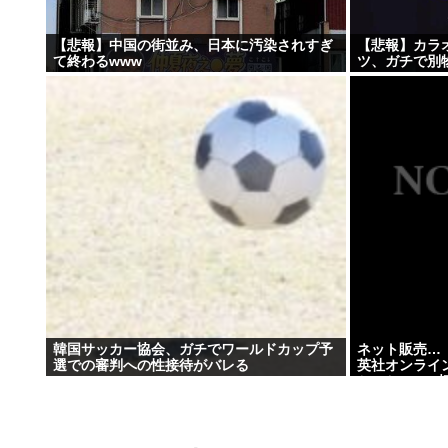
【悲報】中国の街並み、日本に汚染されすぎ
【悲報】カラ
て終わるwww
ツ、ガチで別
韓国サッカー協会、ガチでワールドカップ予
ネット販売…
選での審判への性接待がバレる
英社オンライン
セルか 20
注文 32歳女を