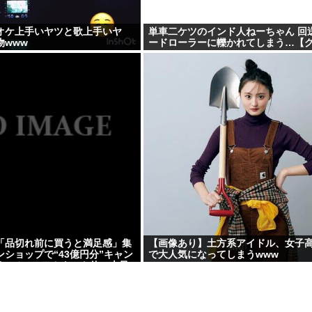
オケ上手いヤツと歌上手いヤ
単車二ケツのインド人ねーちゃん 回
物www
ードローラーに轢かれてしまう…【
「品切れ前に買うと満足感」集
【画像あり】土方系アイドル、女子
ショップで“43億円分”キャン
で大人気になってしまうwww
0超のメールアカウント使い大量
逮捕 [8/6]