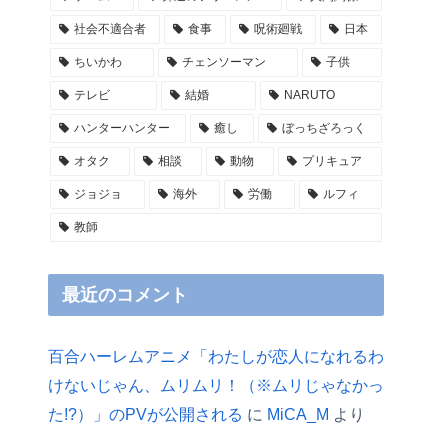
社会不適合者
食事
呪術廻戦
日本
ちいかわ
チェンソーマン
子供
テレビ
結婚
NARUTO
ハンターハンター
癒し
ぼっちざろっく
オタク
相談
動物
プリキュア
ジョジョ
海外
労働
ルフィ
教師
最近のコメント
百合ハーレムアニメ「わたしが恋人になれるわ
けないじゃん、ムリムリ！（※ムリじゃなかっ
た!?）」のPVが公開される
に
MiCA_M
より