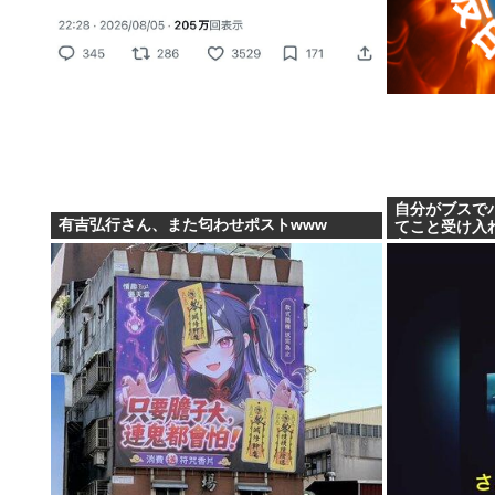
自分がブスで
有吉弘行さん、また匂わせポストwww
てこと受け入
た