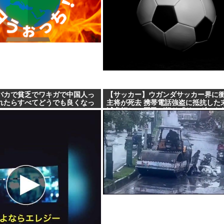
バカで貧乏でワキガで中国人っ
【サッカー】ウガンダサッカー界に衝
れたらすべてどうでも良くなっ
主将が死去 携帯電話強盗に抵抗した
滅多打ち… 国民が怒り「リーダーを