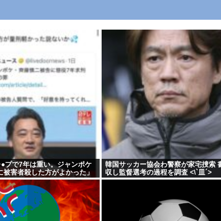
レ●プで7年は重い。ジャンポケ
韓国サッカー協会わ警察が家宅捜索 
に被害者殺した方がよかった」
収し監督選考の過程を調査 <\`皿´>