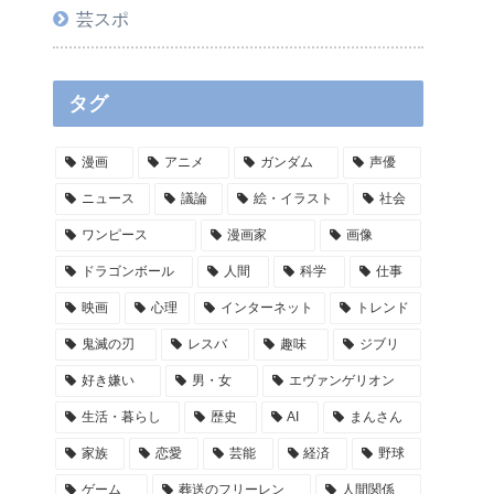
芸スポ
タグ
漫画
アニメ
ガンダム
声優
ニュース
議論
絵・イラスト
社会
ワンピース
漫画家
画像
ドラゴンボール
人間
科学
仕事
映画
心理
インターネット
トレンド
鬼滅の刃
レスバ
趣味
ジブリ
好き嫌い
男・女
エヴァンゲリオン
生活・暮らし
歴史
AI
まんさん
家族
恋愛
芸能
経済
野球
ゲーム
葬送のフリーレン
人間関係