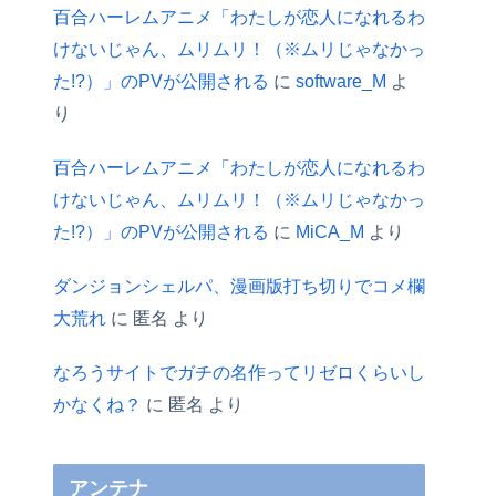
百合ハーレムアニメ「わたしが恋人になれるわ
けないじゃん、ムリムリ！（※ムリじゃなかっ
た!?）」のPVが公開される
に
software_M
よ
り
百合ハーレムアニメ「わたしが恋人になれるわ
けないじゃん、ムリムリ！（※ムリじゃなかっ
た!?）」のPVが公開される
に
MiCA_M
より
ダンジョンシェルパ、漫画版打ち切りでコメ欄
大荒れ
に
匿名
より
なろうサイトでガチの名作ってリゼロくらいし
かなくね？
に
匿名
より
アンテナ