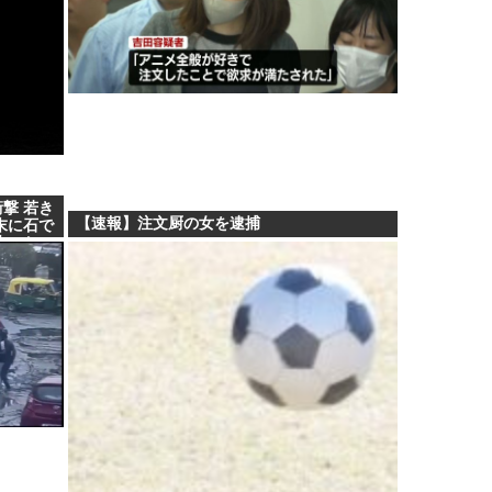
撃 若き
【速報】注文厨の女を逮捕
末に石で
失った」