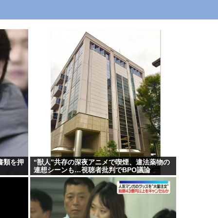
書類を押
“獣人”共存の深夜アニメで喫煙、違法薬物の
連想シーンも…視聴者批判でBPO議論