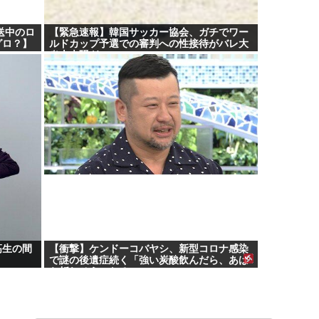
送中のロ
【緊急速報】韓国サッカー協会、ガチでワー
グロ？】
ルドカップ予選での審判への性接待がバレ大
炎上大騒ぎに
高生の間
【衝撃】ケンドーコバヤシ、新型コロナ感染
で謎の後遺症続く「強い炭酸飲んだら、あば
ら折れそうになる」