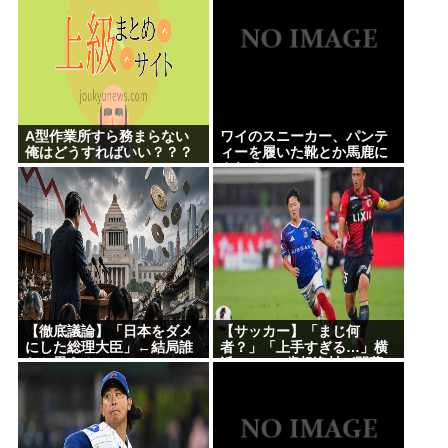
A型作業所すら務まらない
ワイのスニーカー、パンテ
俺はどうすればいい？？？
ィーを履いた靴とか馬鹿に
される
【徹底議論】「日本をダメ
【サッカー】「まじ何
にした総理大臣」←結局誰
者？」「上手すぎる…」横
だと思う？
浜FMの16歳超逸材が開幕J
デビュー戦で魅せた”衝撃プ
レー”にSNS騒然！「すごい
才能」