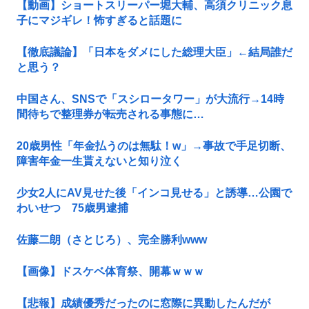
【動画】ショートスリーパー堀大輔、高須クリニック息
子にマジギレ！怖すぎると話題に
【徹底議論】「日本をダメにした総理大臣」←結局誰だ
と思う？
中国さん、SNSで「スシロータワー」が大流行→14時
間待ちで整理券が転売される事態に…
20歳男性「年金払うのは無駄！w」→事故で手足切断、
障害年金一生貰えないと知り泣く
少女2人にAV見せた後「インコ見せる」と誘導…公園で
わいせつ 75歳男逮捕
佐藤二朗（さとじろ）、完全勝利www
【画像】ドスケベ体育祭、開幕ｗｗｗ
【悲報】成績優秀だったのに窓際に異動したんだが