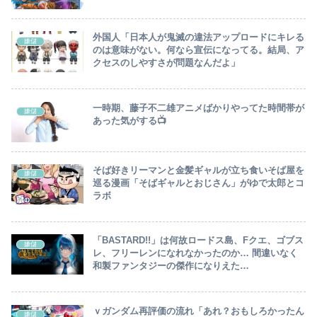
外国人「日本人が鬼滅の違法アップロードにキレる
嫌儲
のは意味がない。何なら宣伝になってる。結局、ア
クセスのしやすさが問題なんだよ」
一時期、藤子不二雄アニメばかりやってた時間帯が
嫌儲
あった気がする📺
そば好きリーマンと金髪ギャルが立ち食いそば屋を
嫌儲
巡る漫画「そばギャルとおじさん」がゆで太郎とコ
ラボ
「BASTARD!!」は何故ロードス島、Fクエ、ゴブス
嫌儲
レ、フリーレンになれなかったのか… 間違いなく
和製ファンタジーの傑作になりえた…
ｖガンダム再評価の流れ「あれ？おもしろかったん
嫌儲