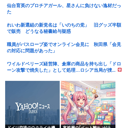
仙台育英のプロチアガール、星さんに負けない逸材だっ
た
れいわ新選組の新党名は「いのちの党」 旧グッズ半額
で販売 どうなる秘書給与疑惑
職員がバスローブ姿でオンライン会見に 秋田県「会見
の対応に問題があった」
ワイルドベリーズ経営陣、倉庫の商品を持ち出し「ドロ
ーン攻撃で焼失した」として処理…ロシア当局が捜...
ドイツ空港のウクライナ機
富裕層の｢ペット離れ｣が止