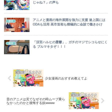
じゃね？」の声も
アニメと漫画の海外展開を強力に支援 途上国には
嫌儲
ODAも活用 高市首相も積極的に会談で働きかけ
「涼宮ハルヒの憂鬱」、ガチのマジでシコらせにく
嫌儲
る ブルマキタぞ！！！
少女漫画のおすすめ教えてよ
昔のアニメは見てなぜその時ムーブ乗ら
なかったのかと後悔する奴wwww