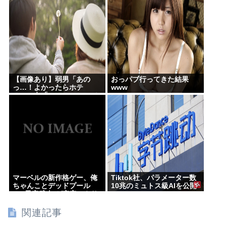
画像あり)
【画像あり】弱男「あの
おっパブ行ってきた結果
っ…！よかったらホテ
www
ル…」女「ぷっwww」⇒！
マーベルの新作格ゲー、俺
Tiktok社、パラメーター数
ちゃんことデッドプール
10兆のミュトス級AIを公開
(CV子安武人)が安定のやり
へ
たい放題で話題に
関連記事