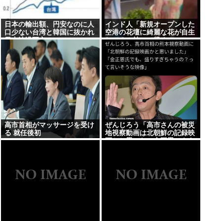
日本の輸出額、円安なのに人
インド人「新規オープンした
口少ない台湾と韓国に抜かれ
空港の花壇に綺麗な花が自生
日本沈没死亡
してる！持って帰ろ！」
高市首相がマッサージを受け
ぜんじろう「高市さんの被災
る 就任後初
地視察動画は北朝鮮の記録映
画かと思った。金正恩でもあ
んなに盛らんぞ」