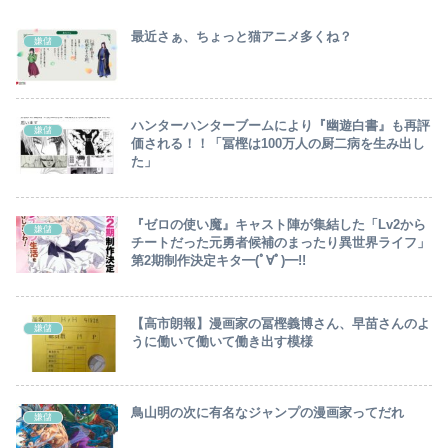
最近さぁ、ちょっと猫アニメ多くね？
嫌儲
ハンターハンターブームにより『幽遊白書』も再評
嫌儲
価される！！「冨樫は100万人の厨二病を生み出し
た」
『ゼロの使い魔』キャスト陣が集結した「Lv2から
嫌儲
チートだった元勇者候補のまったり異世界ライフ」
第2期制作決定キタ━(ﾟ∀ﾟ)━!!
【高市朗報】漫画家の冨樫義博さん、早苗さんのよ
嫌儲
うに働いて働いて働き出す模様
鳥山明の次に有名なジャンプの漫画家ってだれ
嫌儲