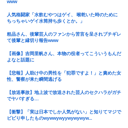
www
人気格闘家「水飲むやつはゲイ、 喉乾いた時のために
ちっちゃいゲイ水筒持ち歩くとか。」
粗品さん、後輩芸人のファンから苦言を呈されブチギレ
て後輩と縁切り報告www
【画像】吉岡里帆さん、本物の役者ってこういうもんだ
よなと話題に
【悲報】人助け中の男性を「犯罪ですよ！」と責めた女
性、警察が来た瞬間逃げる
【放送事故】地上波で放送された芸人のセクハラがガチ
でヤバすぎる…
【衝撃】「実は日本でしか人気がない」と知りてマジで
ビビり申したものwywwywyywywywyw...