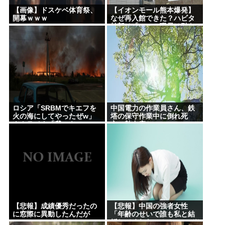
【画像】ドスケベ体育祭、
【イオンモール熊本爆発】
開幕ｗｗｗ
なぜ再入館できた？ハビタ
幹部は「モール職員は引き
止めなかった」イオン「運
用を徹底できなかった可能
性」
ロシア「SRBMでキエフを
中国電力の作業員さん、鉄
火の海にしてやったぜw」
塔の保守作業中に倒れ死
ウクライナ「我々もSRBM
亡。熱中症か
で反撃するぞ！」
【悲報】成績優秀だったの
【悲報】中国の強者女性
に窓際に異動したんだが
「年齢のせいで誰も私と結
婚してくれない！！」⇒ (※