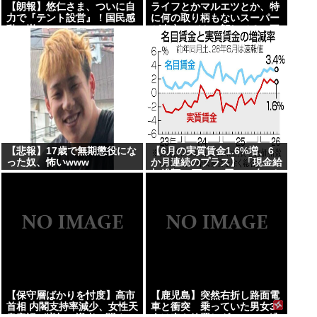
【朗報】悠仁さま、ついに自
ライフとかマルエツとか、特
力で『テント設営』！国民感
に何の取り柄もないスーパー
動の嵐www
が東京でデカい顔してるの不
思議だよな、普通OK行くだ
ろ
【悲報】17歳で無期懲役にな
【6月の実質賃金1.6%増、6
った奴、怖いwww
か月連続のプラス】 「現金給
与総額53万1677円」34年3カ
月ぶり、前年同月比3%以上
増を5カ月連続で維持…厚労
省「毎月勤労統計調査」
【保守層ばかりを忖度】高市
【鹿児島】突然右折し路面電
首相 内閣支持率減少、女性天
車と衝突 乗っていた男女3