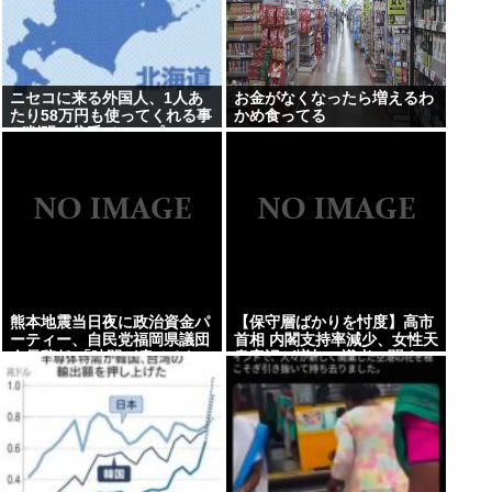
ニセコに来る外国人、1人あ
お金がなくなったら増えるわ
たり58万円も使ってくれる事
かめ食ってる
が判明。貧乏ジャップの4.6
倍も使う模様
熊本地震当日夜に政治資金パ
【保守層ばかりを忖度】高市
ーティー、自民党福岡県議団
首相 内閣支持率減少、女性天
会長辞任 「時間が戻せるな
皇容認が増加…識者に聞く
ら…後悔している」
「民意無視」の代償