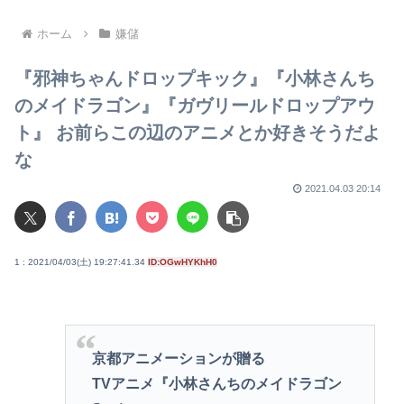
皇容認が増加…識者に聞く
人は車を放置しダッシュで逃
「民意無視」の代償
走中
ホーム
嫌儲
『邪神ちゃんドロップキック』『小林さんち
のメイドラゴン』『ガヴリールドロップアウ
ト』 お前らこの辺のアニメとか好きそうだよ
な
2021.04.03 20:14
1 : 2021/04/03(土) 19:27:41.34
ID:OGwHYKhH0
京都アニメーションが贈る
TVアニメ『小林さんちのメイドラゴン