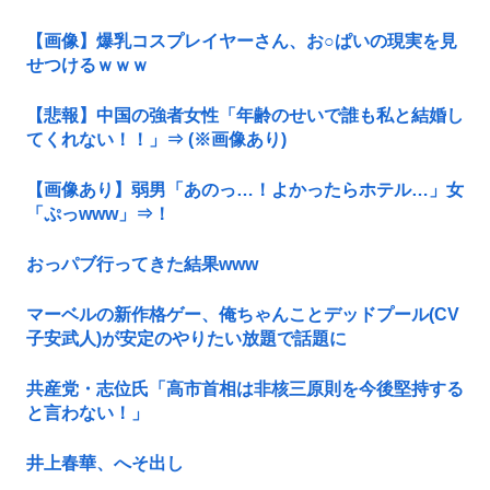
【画像】爆乳コスプレイヤーさん、お○ぱいの現実を見
せつけるｗｗｗ
【悲報】中国の強者女性「年齢のせいで誰も私と結婚し
てくれない！！」⇒ (※画像あり)
【画像あり】弱男「あのっ…！よかったらホテル…」女
「ぷっwww」⇒！
おっパブ行ってきた結果www
マーベルの新作格ゲー、俺ちゃんことデッドプール(CV
子安武人)が安定のやりたい放題で話題に
共産党・志位氏「高市首相は非核三原則を今後堅持する
と言わない！」
井上春華、へそ出し