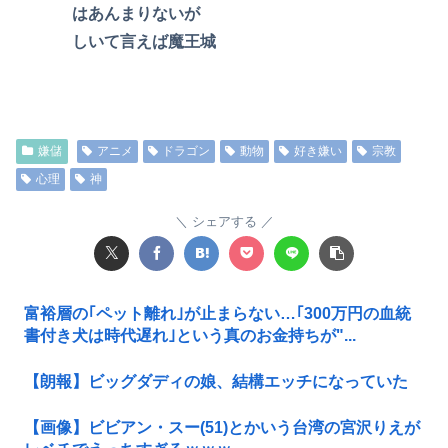
はあんまりないが
しいて言えば魔王城
嫌儲
アニメ
ドラゴン
動物
好き嫌い
宗教
心理
神
シェアする
富裕層の｢ペット離れ｣が止まらない…｢300万円の血統
書付き犬は時代遅れ｣という真のお金持ちが"...
【朗報】ビッグダディの娘、結構エッチになっていた
【画像】ビビアン・スー(51)とかいう台湾の宮沢りえが