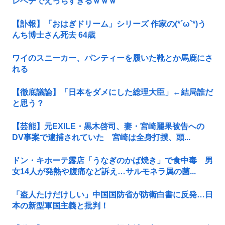
レベチでえっちすぎるｗｗｗ
【訃報】「おはぎドリーム」シリーズ 作家の(*´ω`*)う
んち博士さん死去 64歳
ワイのスニーカー、パンティーを履いた靴とか馬鹿にさ
れる
【徹底議論】「日本をダメにした総理大臣」←結局誰だ
と思う？
【芸能】元EXILE・黒木啓司、妻・宮崎麗果被告への
DV事案で逮捕されていた 宮崎は全身打撲、頭...
ドン・キホーテ露店「うなぎのかば焼き」で食中毒 男
女14人が発熱や腹痛など訴え…サルモネラ属の菌...
「盗人たけだけしい」中国国防省が防衛白書に反発…日
本の新型軍国主義と批判！