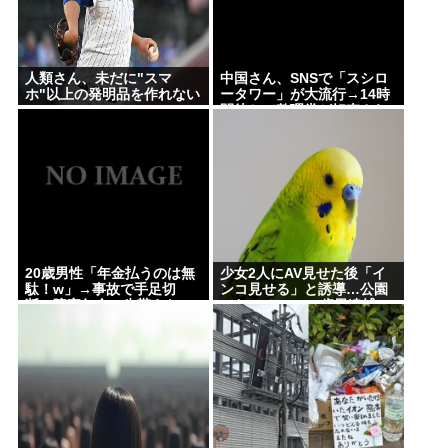
人類さん、未だに"スマ
中国さん、SNSで「スシロ
ホ"以上の発明品を作れない
ータワー」が大流行→14時
www
間待ちで整理券が転売され
る事態に…
20歳男性「年金払うのは無
少女2人にAV見せた後「イ
駄！w」→事故で手足切
ンコ見せる」と誘導…公園
断、障害年金一生貰えない
でわいせつ 75歳男逮捕
と知り泣く