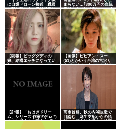
に自爆ドローン接近→職員
まらない…｢300万円の血統
が蹴り落とす→偶然起爆装
書付き犬は時代遅れ｣という
置が壊れセーフ
真のお金持ちが"向かった
先"
【朗報】ビッグダディの
【画像】ビビアン・スー
娘、結構エッチになってい
(51)とかいう台湾の宮沢り
た
えがレベチでえっちすぎる
ｗｗｗ
【訃報】「おはぎドリー
高市首相、秋の内閣改造で
ム」シリーズ 作家の(*´ω`*)
目論む「麻生支配からの脱
うんち博士さん死去 64歳
却」…茂木敏充氏も小林鷹
之氏もクビ