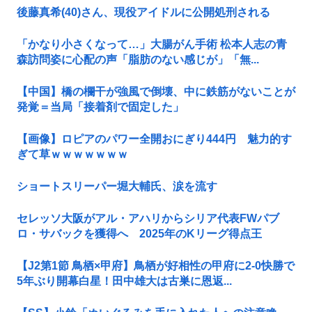
後藤真希(40)さん、現役アイドルに公開処刑される
「かなり小さくなって…」大腸がん手術 松本人志の青
森訪問姿に心配の声「脂肪のない感じが」「無...
【中国】橋の欄干が強風で倒壊、中に鉄筋がないことが
発覚＝当局「接着剤で固定した」
【画像】ロピアのパワー全開おにぎり444円 魅力的す
ぎて草ｗｗｗｗｗｗｗ
ショートスリーパー堀大輔氏、涙を流す
セレッソ大阪がアル・アハリからシリア代表FWパブ
ロ・サバックを獲得へ 2025年のKリーグ得点王
【J2第1節 鳥栖×甲府】鳥栖が好相性の甲府に2-0快勝で
5年ぶり開幕白星！田中雄大は古巣に恩返...