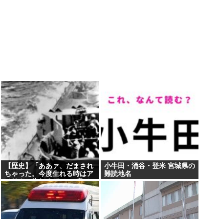
【歴史】「ああァ、だまされ
小牛田・涌谷・登米 宮城県の
ちゃった。今度生れる時はア
難読地名
メリカへ生れるぞ」 22歳で
戦死した特攻隊員が出撃前の
日記に残した”本音”