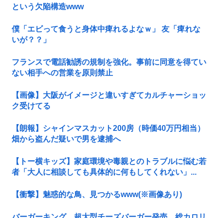
という欠陥構造www
僕「エビって食うと身体中痺れるよなｗ」 友「痺れな
いが？？」
フランスで電話勧誘の規制を強化。事前に同意を得てい
ない相手への営業を原則禁止
【画像】大阪がイメージと違いすぎてカルチャーショッ
ク受けてる
【朗報】シャインマスカット200房（時価40万円相当）
畑から盗んだ疑いで男を逮捕へ
【トー横キッズ】家庭環境や毒親とのトラブルに悩む若
者「大人に相談しても具体的に何もしてくれない」...
【衝撃】魅惑的な鳥、見つかるwww(※画像あり)
バーガーキング、超大型チーズバーガー発売。総カロリ