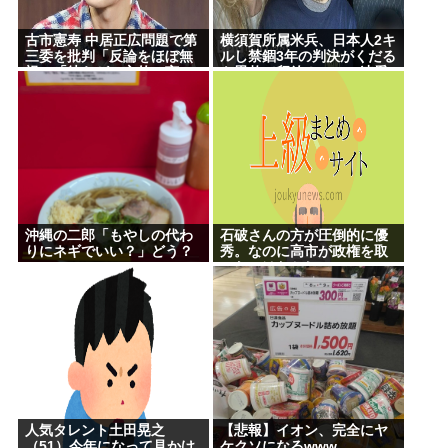
古市憲寿 中居正広問題で第
横須賀所属米兵、日本人2キ
三委を批判「反論をほぼ無
ルし禁錮3年の判決がくだる
視」「彼らが一方的に言っ
も恩赦で釈放！ニュー速愛
たことが世の中に定着して
国者「辺野古！」
しまう」橋下徹も同調
沖縄の二郎「もやしの代わ
石破さんの方が圧倒的に優
りにネギでいい？」どう？
秀。なのに高市が政権を取
ったのはおかしい
人気タレント土田晃之
【悲報】イオン、完全にヤ
（51）今年になって見かけ
ケクソになるwww