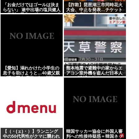
「お金だけではゴールは決ま
【詐欺】琵琶湖三市同時花火
らない」 途中出場の塩貝健人
大会、中止を発表…チケット
に批判の矛先…ヴォルフスブ
代や出店料の返金については
ルク、ドイツ2部開幕戦でス
明言せず
コアレスドロー
【愛知】溺れかけた小学生の
熊本地震で避難中の家からエ
息子を助けようと…40歳父親
アコン室外機を盗んだ日本人
が溺れ死亡 家族3人で川遊び
(47)が逮捕されるwww
に
【（・(ェ)・）】ランニング
韓国サッカー協会に外国人審
中の50代男性がクマに襲われ
判への性接待疑惑＝韓国ネッ