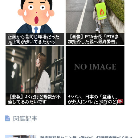
正面から昔同じ職場だった
【画像】PTA会長「PTA参
元上司が歩いてきたから
加拒否した親へ最終警告。
「お～！こんにちは！」っ
こうなってもいい？」⇒！
て声かけたんや
【悲報】JKだけど母親が不
ヤバい、日本の「盆踊り」
倫してるみたいです
が外人にバレた 渋谷のど真
⇒！！！
ん中で行われた盆踊り参加
者67000人のうち20000人
が外人、ダンシングヒーロ
関連記事
ーに熱狂
呪術廻戦見たこと無い俺だが、釘崎野薔薇がドチャ