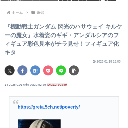
ケガ 体長約1.3メートルのツ
ト「信じられない」「要求し
キノワグマに腕や足をかまれ
た審判もおかしい」
る 岐阜・高山市
ホーム
嫌儲
『機動戦士ガンダム 閃光のハサウェイ キルケ
ーの魔女』水着姿のギギ・アンダルシアのフ
ィギュア彩色見本がチラ見せ！フィギュア化
キタ
2026.01.18 13:03
1 : 2026/01/17(土) 20:39:52.80
ID:GLLT8G7d0
https://greta.5ch.net/poverty/