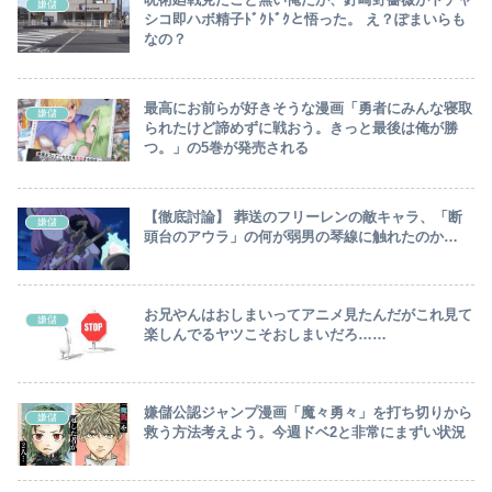
嫌儲
シコ即ハボ精子ﾄﾞｸﾄﾞｸと悟った。 え？ぽまいらも
なの？
最高にお前らが好きそうな漫画「勇者にみんな寝取
嫌儲
られたけど諦めずに戦おう。きっと最後は俺が勝
つ。」の5巻が発売される
【徹底討論】 葬送のフリーレンの敵キャラ、「断
嫌儲
頭台のアウラ」の何が弱男の琴線に触れたのか…
お兄やんはおしまいってアニメ見たんだがこれ見て
嫌儲
楽しんでるヤツこそおしまいだろ……
嫌儲公認ジャンプ漫画「魔々勇々」を打ち切りから
嫌儲
救う方法考えよう。今週ドベ2と非常にまずい状況