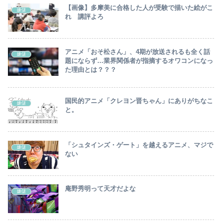
【画像】多摩美に合格した人が受験で描いた絵がこ
嫌儲
れ 講評よろ
アニメ「おそ松さん」、4期が放送されるも全く話
嫌儲
題にならず…業界関係者が指摘するオワコンになっ
た理由とは？？？
国民的アニメ「クレヨン晋ちゃん」にありがちなこ
嫌儲
と。
「シュタインズ・ゲート」を越えるアニメ、マジで
嫌儲
ない
庵野秀明って天才だよな
嫌儲