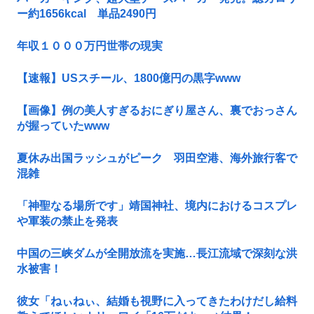
ー約1656kcal 単品2490円
年収１０００万円世帯の現実
【速報】USスチール、1800億円の黒字www
【画像】例の美人すぎるおにぎり屋さん、裏でおっさん
が握っていたwww
夏休み出国ラッシュがピーク 羽田空港、海外旅行客で
混雑
「神聖なる場所です」靖国神社、境内におけるコスプレ
や軍装の禁止を発表
中国の三峡ダムが全開放流を実施…長江流域で深刻な洪
水被害！
彼女「ねぃねぃ、結婚も視野に入ってきたわけだし給料