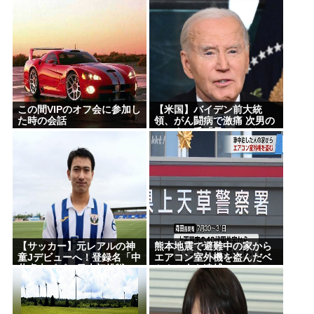
る時代 アメリカの情報機関
割が下戸
が警察庁に情報提供
この間VIPのオフ会に参加し
【米国】バイデン前大統
た時の会話
領、がん闘病で激痛 次男の
ハンター氏「見ていてとて
もつらい」
【サッカー】元レアルの神
熊本地震で避難中の家から
童Jデビューへ！登録名「中
エアコン室外機を盗んだベ
井卓大ピピ」日本初挑戦の
トナム人を逮捕
22歳今治MFが開幕戦に先発