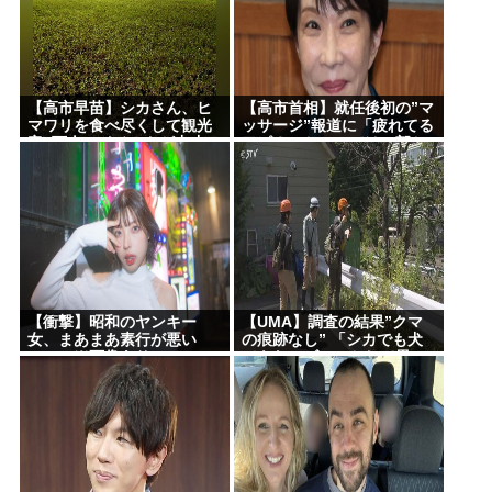
【高市早苗】シカさん、ヒ
【高市首相】就任後初の”マ
マワリを食べ尽くして観光
ッサージ”報道に「疲れてる
客6万人のイベントが中止に
アピ？」とSNSでは一部か
なる…さらにコスモス畑も
ら冷ややかな声…被災地視
食べ尽くす
察”PV動画”から続く不信
【衝撃】昭和のヤンキー
【UMA】調査の結果”クマ
女、まあまあ素行が悪い
の痕跡なし” 「シカでも犬
www (※画像あり)
でもないゴロンとして黒い
動物を見た」 札幌市清田区