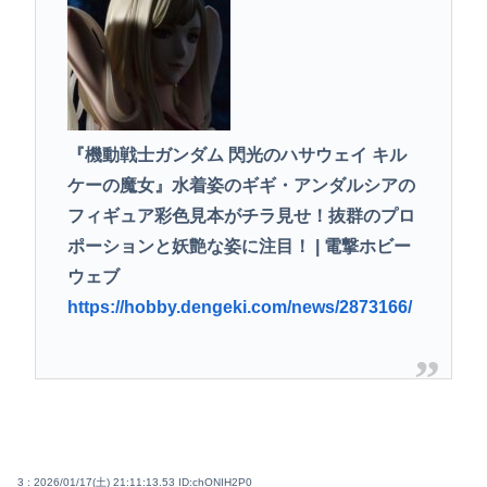
『機動戦士ガンダム 閃光のハサウェイ キル
ケーの魔女』水着姿のギギ・アンダルシアの
フィギュア彩色見本がチラ見せ！抜群のプロ
ポーションと妖艶な姿に注目！ | 電撃ホビー
ウェブ
https://hobby.dengeki.com/news/2873166/
3 : 2026/01/17(土) 21:11:13.53
ID:chONIH2P0