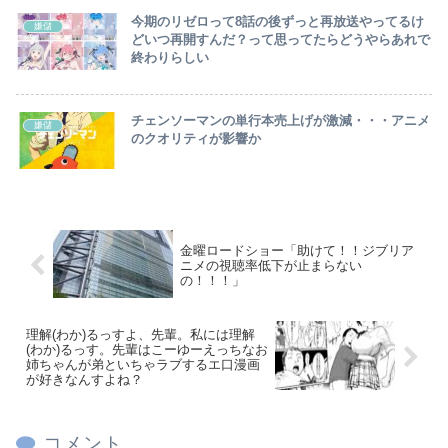
今期のリゼロって8話の後ずっと再放送やってるけ
嫌儲
どいつ再開すんだ？って思ってたらどうやらあれで
終わりらしい
チェンソーマンの単行本売上げが激減・・・アニメ
嫌儲
のクオリティが影響か
金曜ロードショー「助けて！！ジブリア
ニメの視聴率低下が止まらない
の！！！」
理解(わか)るっすよ、先輩。私には理解
(わか)るっす。先輩はこーゆーえっちなお
姉ちゃんが弟といちゃラブするエ口漫画
が好きなんすよね？
コメント