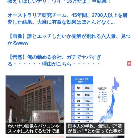
教えてほしいナリ」ワイ「16万だよ」⇒結果！
オーストラリア研究チーム、45年間、2700人以上を研
究した結果。大麻に有益な効果はほとんどなく...
【画像】誰とエッチしたいか見解が別れる六人衆、見つ
かるwww
【愕然】俺の勤める会社、ガチでヤバすぎ
る・・・・・・理由がこちら・・・・・・
わいせつ画像をパソコンや
日本人の半数、無理して"酒
スマホに入れてるだけで逮
が旨い！"とか言ってた事が
捕され名前公表、クビにな
判明。近畿地方に関しては6