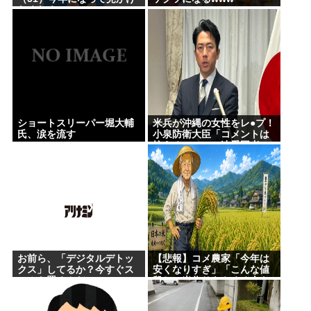
なくなる
ショートスリーパー堀大輔
米兵が沖縄の女性をレ●プ！
氏、涙を流す
小泉防衛大臣「コメントは
控える」ニュー速愛国者
「辺野古！」
お前ら、「デジタルデトッ
【悲報】コメ農家「今年は
クス」してるか？今すぐス
安くなりすぎ」「こんな値
マホを置くんだ。
段じゃ米作りをやめる人も
多くなるんじゃないかな?」