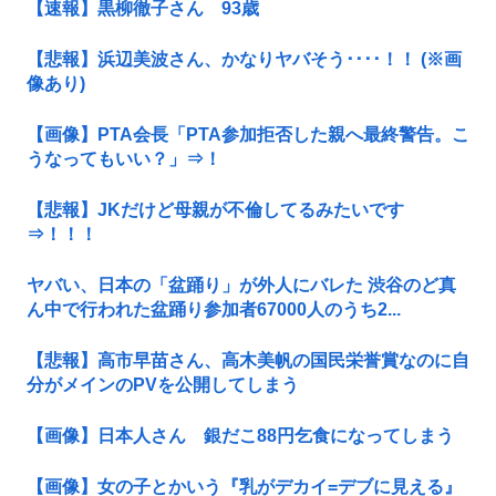
【速報】黒柳徹子さん 93歳
【悲報】浜辺美波さん、かなりヤバそう････！！ (※画
像あり)
【画像】PTA会長「PTA参加拒否した親へ最終警告。こ
うなってもいい？」⇒！
【悲報】JKだけど母親が不倫してるみたいです
⇒！！！
ヤバい、日本の「盆踊り」が外人にバレた 渋谷のど真
ん中で行われた盆踊り参加者67000人のうち2...
【悲報】高市早苗さん、高木美帆の国民栄誉賞なのに自
分がメインのPVを公開してしまう
【画像】日本人さん 銀だこ88円乞食になってしまう
【画像】女の子とかいう『乳がデカイ=デブに見える』