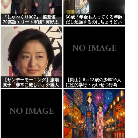
『しゃべくり007』”偏差値
66歳「年金も入ってくる年齢
70英語エリート軍団” 河野太
だし勉強するのにちょうどい
郎、中田敦彦、岸谷蘭丸らが
いかなって」。司法試験合格
英語”お受験”事情・学習法を
徹底解説
【サンデーモーニング】膳場
【岡山】8～13歳の少年19人
貴子「非常に厳しい」外国人
に性的暴行・わいせつ行為…
の永住許可厳格化政府方針に
元団体職員の男、懲役15年
「ヘイトがより進む方向にな
「相手の未熟さにつけ込み性
ると…」
欲のはけ口に」