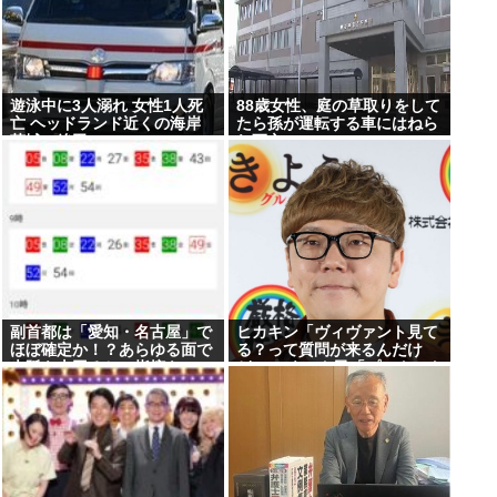
遊泳中に3人溺れ 女性1人死
88歳女性、庭の草取りをして
亡 ヘッドランド近くの海岸
たら孫が運転する車にはねら
茨城・鉾田
れ死亡
副首都は「愛知・名古屋」で
ヒカキン「ヴィヴァント見て
ほぼ確定か！？あらゆる面で
る？って質問が来るんだけ
大阪を上回るとの指摘も
ど…」 ネット民「プークスク
スw」 ヒカキン「…！？」