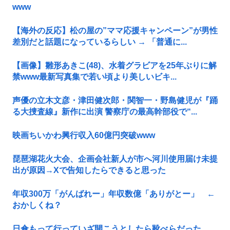
www
【海外の反応】松の屋の”ママ応援キャンペーン”が男性
差別だと話題になっているらしい → 「普通に...
【画像】雛形あきこ(48)、水着グラビアを25年ぶりに解
禁www最新写真集で若い頃より美しいビキ...
声優の立木文彦・津田健次郎・関智一・野島健児が『踊
る大捜査線』新作に出演 警察庁の最高幹部役で“...
映画ちいかわ興行収入60億円突破www
琵琶湖花火大会、企画会社新人が市へ河川使用届け未提
出が原因→Xで告知したらできると思った
年収300万「がんばれー」年収数億「ありがとー」 ←
おかしくね？
日傘もって行っていざ開こうとしたら靴べらだった