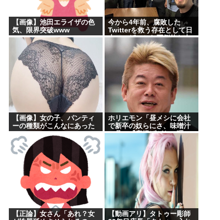
【画像】池田エライザの色
今から4年前、腐敗した
気、限界突破www
Twitterを救う存在として日
本ユーザーから圧倒的な支
持を受けた男たちの姿がこ
れ
【画像】女の子、パンティ
ホリエモン「昼メシに会社
ーの種類がこんなにあった
で新卒の奴らにさ、味噌汁
www
の具に『唐揚げがない理
由』わかるか？って聞いた
の」
【正論】女さん「あれ？女
【動画アリ】タトゥー彫師