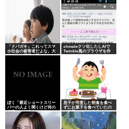
「ドパガキ」これってスマ
chmateクソ化したしAIで
ホ社会の被害者だよな。大
Twinkle風のブラウザを作
人でさえ誘惑に勝てないの
ってもらうことにしたわ
に子供が耐えられるはずな
いだろ。悪いのはスマホ社
会
ぼく「最近ショートスリー
息子が用意した朝食を食べ
パーの人よく聞くけど何の
ずにお菓子を食べていたの
仕事してる人なんやろ、
で注意したらあろうこと
wiki読んでみるか」
か...