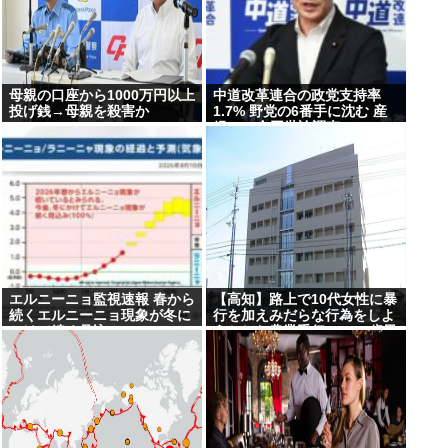
指す
母親の口座から1000万円以上
中道改革連合の政党支持率
投げ銭→母親を殺害か
1.7% 野党の6番手に沈む 産
経FNN合同世論調査
エルニーニョ監視速報 春から
【高知】路上で10代女性に暴
続くエルニーニョ現象が冬に
行を加えみだらな行為をしよ
かけて続く見込み
うとした農業手伝いの38歳男
を逮捕…男は7月にも下半身
露出の疑いで逮捕・起訴