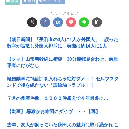
嫌儲
漫画
絵・イラスト
シェアする
【朝日新聞】「受刑者の4人に1人が外国人」 誤った
数字が拡散し外国人排斥に 実際は約14人に1人
【クマ】山形新幹線に衝突 30分運転見合わせ、乗員
乗客にけがなし
軽自動車に“軽油”を入れちゃ絶対ダメ～！ セルフスタ
ンドで後を絶たない「誤給油トラブル」！
７月の倒産件数、１０００件超えで今年最多に…
【動画】 黒猫がお布団にダイヴ・・・【再】
去年、友人が飼っていた秋田犬の魅力に取り憑かれ こ