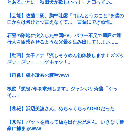
とあるごとに「秋田犬が欲しいっ！」と曰ってい...
【芸能】佐藤二朗、胸中吐露「“ほんとうのこと”を僕の
口からは何ひとつ言えなくて… 言葉にできぬ悔...
石畳の路地に突入した中国EV、パワー不足で周囲の通
行人を困惑させるような光景を生み出してしまい…...
【動画】女子アナ「流しそうめん初体験します！ズズッ
ズッ…ズッ………ゲホォッ！」
【画像】橋本環奈の腋毛www
検察「懲役7年を求刑します」ジャンポケ斉藤「くっ
そ…」
【悲報】浜辺美波さん、めちゃくちゃADHDだった
【悲報】バットを買って店を出たお兄さん、いきなり警
察に捕まるwww