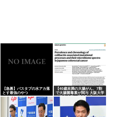
【急募】バスタブの水アカ落
【40歳未満の大腸がん、7割
とす最強のやつ
で大腸菌毒素が関与 大阪大学
や東京大学の研究】「コリバ
クチン」と呼ばれる毒素、
1965年以降に生まれた世代で
高い頻度で認められた、除菌
などによる予防法の開発を目