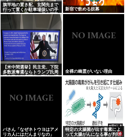
旗竿地の置き配、玄関先まで
新宿で飲める奴募
行って置くか駐車場扱いの手
前の場所に置くかで日本国民
が激論…
【米中間選挙】民主党、下院
全裸の幽霊がいない理由
多数派奪還ならトランプ氏周
辺企業を徹底調査…弾劾は証
拠次第「見つかれば、ためら
うことなく行動する」
パさん「なぜネトウヨはアメ
特定の大腸菌が出す毒素によ
リカ人にはだんまりなの」
って大腸がんになる事が判明