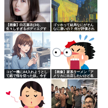
【画像】白石麻衣(34)、
ゴッホって結局なにがそん
生々しすぎるボディエグす
なに凄いの？ 何が評価され
ぎるwww
てるのか教えて
コピー機にA4入れようとし
【画像】家系ラーメン「ア
て紙で指を切った奴。今す
メリカに出店したいけど名
ぐ病院にいけ。腕一本切断
前どうしよかなぁ… せ
になってもしらんぞ
や！」