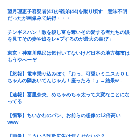
望月理恵子容疑者(41)が義弟(44)を蹴り頃す 意味不明
だったが画像みて納得・・・
チンギスハン「敵を殺し富を奪いその愛する者たちの涙
を見てその妻や娘をレ●プするのが最大の喜び」
東京・神奈川県民は気付いてないけど日本の地方都市は
もうやべーぞ
【怒報】電車乗り込みぼく「おっ、可愛いミニスカＯＬ
ちゃんの隣あいてんじゃん！座ったろ！」→結果w...
【速報】冨里奈央、めちゃめちゃ太って大変なことにな
ってる
【衝撃】ちいかわのパン、お前らの想像の12倍高い
www
【画像】こういう詐欺広告は無くせないの？