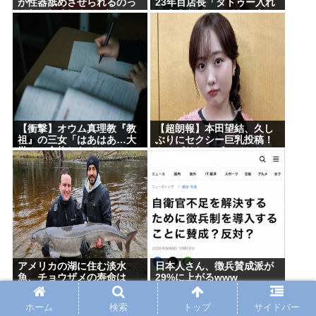
が性器舐めさせられるのっ
23年目店長「タトゥー入れ
ておかしくね？」6まんいい
にくるやつ99%バカです」
ね
←これ！
【衝撃】オウム真理教『教
【超朗報】本田望結、久し
祖』の三女「はあはあ…大
ぶりにセクシー巨乳投稿！
学３つ合格したぞ！！！」
やっぱりおっぱいでかかっ
大学「「「………」」」
た！
⇒！
アメリカの湖に住む淡水
日本人さん、徴兵賛成派が
魚、チョウザメの寿命は
29%に上がるwww
400歳を超える可能性
ホーム
検索
トップ
サイドバー