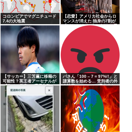
コロンビアでマグニチュード
【恋愛】アメリカ社会からロ
7.4の大地震
マンスが消えた 独身の7割が
「ほとんどデートしない」 日
本でも静かに進みつつあ
る”恋愛不況”
【サッカー】三笘薫に移籍の
パさん「100 – 7 = 97%!!」と
可能性？英王者アーセナルが
謎算数を始める… 受刑者の外
ブラジル代表FW獲得失敗で
人比率 7%で97%が日本人だ
方針転換か「ベストなミトマ
そう
は恐ろしいほど優れている」