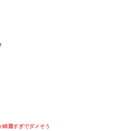
？
か綺麗すぎでダメそう