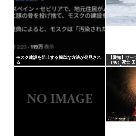
モスク建設を阻止する簡単な方法が発見され
【愛知】サー
る
（46）死亡 
なスポット