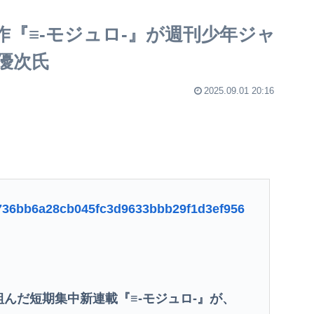
『≡-モジュロ-』が週刊少年ジャ
優次氏
2025.09.01 20:16
s/a736bb6a28cb045fc3d9633bbb29f1d3ef956
んだ短期集中新連載『≡-モジュロ-』が、