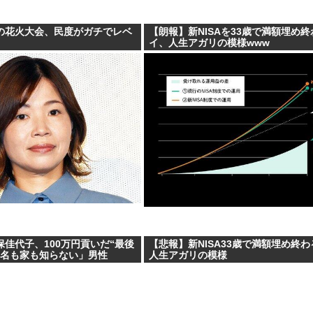
の花火大会、民度がガチでレベ
【朗報】新NISAを33歳で満額埋め
イ、人生アガリの模様www
佳代子、100万円貢いだ“最後
【悲報】新NISA33歳で満額埋め終
本名も家も知らない」男性
人生アガリの模様