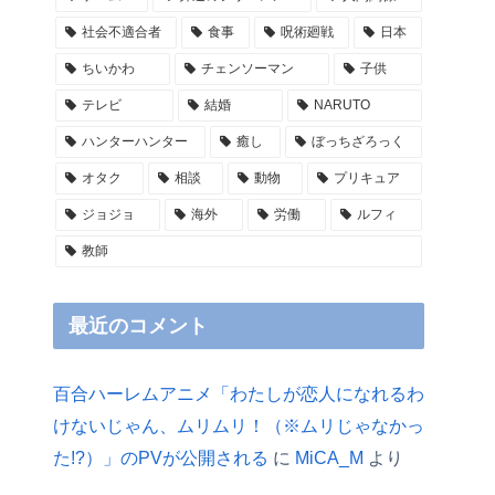
社会不適合者
食事
呪術廻戦
日本
ちいかわ
チェンソーマン
子供
テレビ
結婚
NARUTO
ハンターハンター
癒し
ぼっちざろっく
オタク
相談
動物
プリキュア
ジョジョ
海外
労働
ルフィ
教師
最近のコメント
百合ハーレムアニメ「わたしが恋人になれるわ
けないじゃん、ムリムリ！（※ムリじゃなかっ
た!?）」のPVが公開される
に
MiCA_M
より