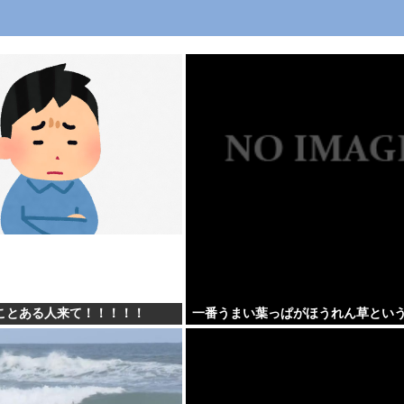
ことある人来て！！！！！
一番うまい葉っぱがほうれん草とい