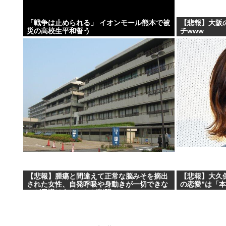
「戦争は止められる」 イオンモール熊本で被
【悲報】大阪
災の高校生平和誓う
チwww
【悲報】腫瘍と間違えて正常な脳みそを摘出
【悲報】大久保
された女性、自発呼吸や身動きが一切できな
の恋愛”は「
いが意識はあることが判明