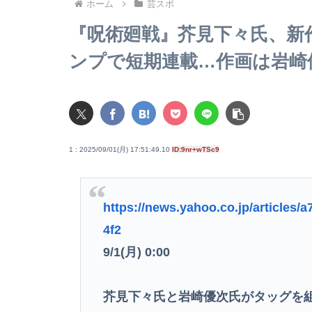
ホーム
芸スポ
『呪術廻戦』芥見下々氏、新作
ンプで短期連載…作画は岩崎
1 : 2025/09/01(月) 17:51:49.10
ID:9nr+wTSc9
https://news.yahoo.co.jp/article
4f2
9/1(月) 0:00
芥見下々氏と岩崎優次氏がタッグを組