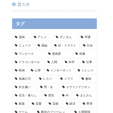
芸スポ
タグ
漫画
アニメ
ガンダム
声優
ニュース
議論
絵・イラスト
社会
ワンピース
漫画家
画像
ドラゴンボール
人間
科学
仕事
映画
心理
インターネット
トレンド
鬼滅の刃
レスバ
ジブリ
趣味
好き嫌い
男・女
エヴァンゲリオン
生活・暮らし
歴史
AI
まんさん
家族
恋愛
芸能
経済
野球
ゲーム
葬送のフリーレン
人間関係