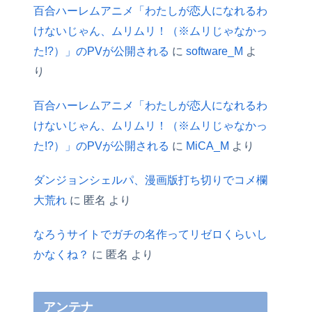
百合ハーレムアニメ「わたしが恋人になれるわ
けないじゃん、ムリムリ！（※ムリじゃなかっ
た!?）」のPVが公開される
に
software_M
よ
り
百合ハーレムアニメ「わたしが恋人になれるわ
けないじゃん、ムリムリ！（※ムリじゃなかっ
た!?）」のPVが公開される
に
MiCA_M
より
ダンジョンシェルパ、漫画版打ち切りでコメ欄
大荒れ
に
匿名
より
なろうサイトでガチの名作ってリゼロくらいし
かなくね？
に
匿名
より
アンテナ