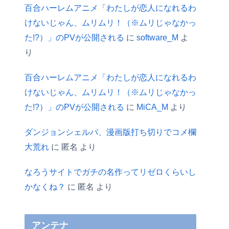
百合ハーレムアニメ「わたしが恋人になれるわ
けないじゃん、ムリムリ！（※ムリじゃなかっ
た!?）」のPVが公開される
に
software_M
よ
り
百合ハーレムアニメ「わたしが恋人になれるわ
けないじゃん、ムリムリ！（※ムリじゃなかっ
た!?）」のPVが公開される
に
MiCA_M
より
ダンジョンシェルパ、漫画版打ち切りでコメ欄
大荒れ
に
匿名
より
なろうサイトでガチの名作ってリゼロくらいし
かなくね？
に
匿名
より
アンテナ