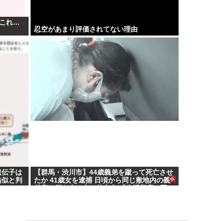
これ…
忍空があまり評価されてない理由
遺伝子は
【群馬・渋川市】44歳義弟を蹴って死亡させ
酷似と判
たか 41歳女を逮捕 日頃から同じ敷地内の義
弟宅と行き来…夫は外出中 「生活態度に不
満」暴行繰り返したか