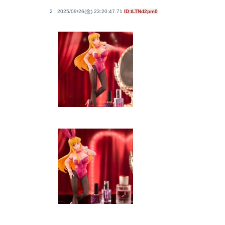
2 : 2025/09/26(金) 23:20:47.71
ID:tLTNd2pm0