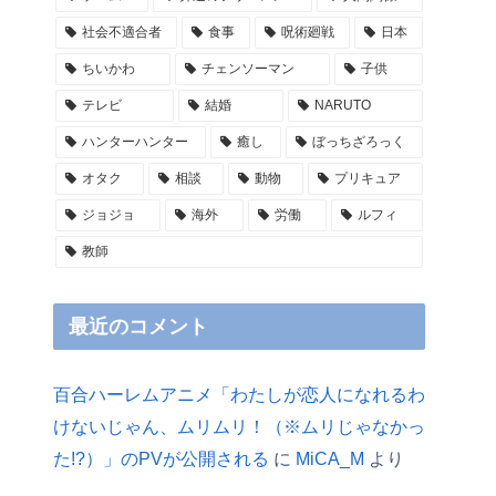
社会不適合者
食事
呪術廻戦
日本
ちいかわ
チェンソーマン
子供
テレビ
結婚
NARUTO
ハンターハンター
癒し
ぼっちざろっく
オタク
相談
動物
プリキュア
ジョジョ
海外
労働
ルフィ
教師
最近のコメント
百合ハーレムアニメ「わたしが恋人になれるわ
けないじゃん、ムリムリ！（※ムリじゃなかっ
た!?）」のPVが公開される
に
MiCA_M
より