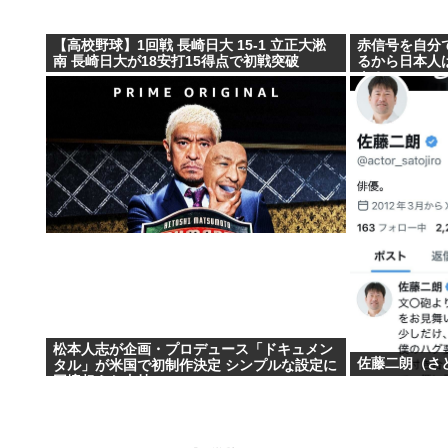
【高校野球】1回戦 長崎日大 15-1 立正大淞
赤信号を自分
南 長崎日大が18安打15得点で初戦突破
るから日本人
よ？
松本人志が企画・プロデュース「ドキュメン
佐藤二朗（さ
タル」が米国で初制作決定 シンプルな設定に
国境超えた支持