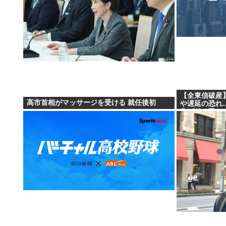
【全東信破産
高市首相がマッサージを受ける 就任後初
や遅延の恐れ
焦げ付く恐れ