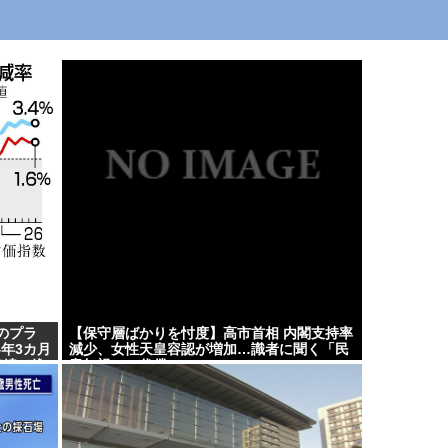
のプラ
【保守層ばかりを忖度】高市首相 内閣支持率
4年3カ月
減少、女性天皇容認が増加…識者に聞く「民
連続で維
意無視」の代償