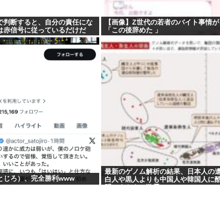
で判断すると、自分の責任にな
【画像】Z世代の若者のバイト事情が
は赤信号に従っているだけだ
「この後辞めた 」
最新のゲノム解析の結果、日本人の
とじろ）、完全勝利www
白人や黒人よりも中国人や韓国人に
明…ネトウヨ激震