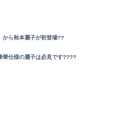
」から秋本麗子が初登場??
華仕様の麗子は必見です????