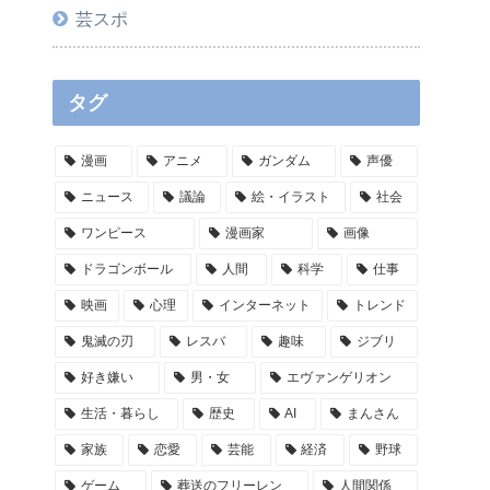
芸スポ
タグ
漫画
アニメ
ガンダム
声優
ニュース
議論
絵・イラスト
社会
ワンピース
漫画家
画像
ドラゴンボール
人間
科学
仕事
映画
心理
インターネット
トレンド
鬼滅の刃
レスバ
趣味
ジブリ
好き嫌い
男・女
エヴァンゲリオン
生活・暮らし
歴史
AI
まんさん
家族
恋愛
芸能
経済
野球
ゲーム
葬送のフリーレン
人間関係