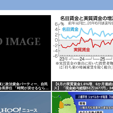
夜に政治資金パーティー、自民
【6月の実質賃金1.6%増、6か月連続
会長辞任 「時間が戻せるなら…
ス】 「現金給与総額53万1677円」3
」
ぶり、前年同月比3%以上増を5カ月
持…厚労省「毎月勤労統計調査」