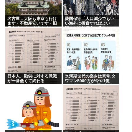
名古屋←大阪も東京も行け
愛国保守「人口減少でもい
ます・不動産安いです・旧
い海外に投資すればよい」
帝あります・空港あります
資本が海外流出し賃金も
不人気な理由
GDPも上がらず海外が成長
日本人、勤労に対する意識
氷河期世代の楽さは異常.タ
が一番低くて終わる
ワマン5000万が今や1億
5000万.ドル円80円で資産
形成.マジで楽な世代だった
な