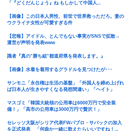
「『どくだんじょう』ね もしかして中国人...
【画像】この日本人男性、前世で世界救っただろ。妻の
ウクライナ女性が可愛すぎる件
【悲報】アイドル、とんでもない事実がSNSで拡散→
運営が声明を発表www
識者『真の"勝ち組"都道府県を発表します。』
【画像】水着を着用するグラドルを見つけたが･･･
サンモニ「永住権は生活の基盤」「外国人を締め上げれ
ば日本人が生きやすくなる発想間違い」「ヘイト」
マスゴミ「韓国大統領の公用車は6000万円で安全装
備！」「高市の公用車は3000万円で贅沢！」
セレッソ大阪がシリア代表FWパブロ・サバックの加入
を正式発表 「何曲か一緒に歌えたらいいですね！...