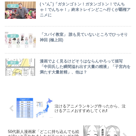
(ヽ°んﾟ)「ガタンゴトン！ガタンゴトン！でんち
嫌儲
ゃ！でんちゃ！」終末トレインどこへ行くが覇権ア
ニメに
「スパイ教室」 誰も見ていないところでひっそり
嫌儲
神回 (極上回)
漫画でよく見るけどそうはならんやろって描写
嫌儲
「中田氏した瞬間溢れ出す大量の精液」「子宮内を
満たす大量射精」、他は？
泣けるアニメランキング作ったから、泣
けるアニメおすすめしてくれ❗
50代新人漫画家「どこに持ち込んでも絵