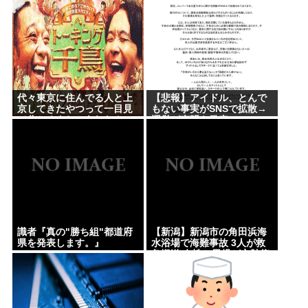
代々東京に住んでる人と上
【悲報】アイドル、とんで
京してきたやつって一目見
もない事実がSNSで拡散→
て分かるよね。あれなん
運営が声明を発表www
で？
識者『真の"勝ち組"都道府
【新潟】新潟市の角田浜海
県を発表します。』
水浴場で海難事故 3人が救
急搬送 女性と男児が心肺停
止 男性は意識あり