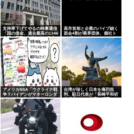
支持率下げてやるの時事通信
高市首相と企業のパイプ細く
「国の借金、過去最高の1346
面会4割が業界団体、個社ト
兆円。国民1人当たりの借金
ップは9%
は約1095万円に」
アメリカNSA「ウクライナ戦
台湾が珍しく日本を痛烈批
争？バイデンがマネーロンダ
判、駐日代表が「長崎平和祈
リングする為の詐欺だよ」
念式典」への出席を拒否