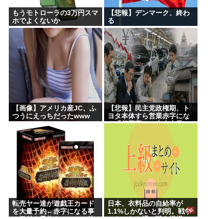
もうモトローラの3万円スマ
【悲報】デンマーク、終わ
ホでよくないか
る
【画像】アメリカ産JC、ふ
【悲報】民主党政権期、ト
つうにえっちだったwww
ヨタ本体すら営業赤字にな
る「超円高」…中小企業の
景況も厳しい水準だった←
これエグいよな
転売ヤー達が遊戯王カード
日本、衣料品の自給率が
を大量予約←赤字になる事
1.1%しかないと判明。戦争