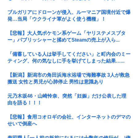
ブルガリアにドローンが侵入、ルーマニア国境付近で爆
発…当局「ウクライナ軍がよく使う機種」！
【悲報】大人気ポケモン系ゲーム「ヤリステメスブタ
ー」パブリッシャーと揉めてSteamの売上が入ら...
「備蓄している人は挙手してください」と町内会のミー
ティング、何の気なしに手を挙げてしまった結果…...
【新潟】新潟市の角田浜海水浴場で海難事故 3人が救急
搬送 女性と男児が心肺停止 男性は意識あり
元乃木坂46・山崎怜奈、突然「妊娠」だけ公表した理
由を語る！！！
【悲報】食用コオロギの会社、インターネットのデマの
せいで倒産へ
寿司職人｢一人前の板前になるには十数年の修行が…｣俺