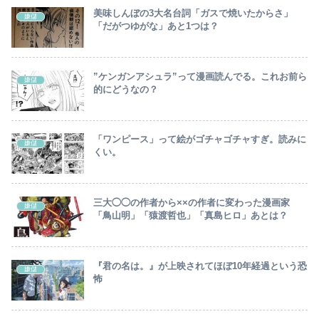
美味しんぼの3大名台詞「ガスで焼いたからさ」
嫌儲
「だがつゆがな」あと1つは？
”ケンガンアシュラ”って漫画読んでる。これお前ら
嫌儲
的にどうなの？
「ワンピース」って絵がゴチャゴチャすぎ。読みに
嫌儲
くい。
三大◯◯の作者から××の作者に変わった漫画家
嫌儲
「鳥山明」「猿渡哲也」「真島ヒロ」あとは？
『君の名は。』が上映されてほぼ10年経過という恐
嫌儲
怖