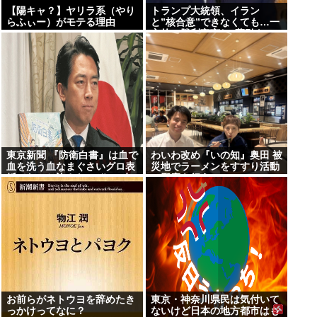
【陽キャ？】ヤリラ系（やり
トランプ大統領、イラン
らふぃー）がモテる理由
と”核合意”できなくても…一
www
方的に勝利宣言し”幕引き”の
考え示唆 米メディア
東京新聞 『防衛白書』は血で
わいわ改め『いの知』奥田 被
血を洗う血なまぐさいグロ表
災地でラーメンをすすり活動
紙でないと許さないぞ!!→有
の邪魔を行う
権者「？？？」
お前らがネトウヨを辞めたき
東京・神奈川県民は気付いて
っかけってなに？
ないけど日本の地方都市はも