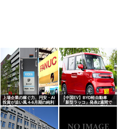
上場企業の稼ぐ力、円安・AI
【中国EV】BYD軽自動車
投資が追い風 4-6月期の純利
「新型ラッコ」発表2週間で
益7割増
1000台突破 メーカー最速ペ
ースで好発進