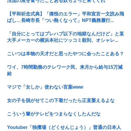
渓流の魚を食ったことある奴ちょっと来てくれ
【平和祈念式典】「痛恨のエラー」平和宣言一文読み飛
ばし…長崎市長「つい熱くなって」NPT義務履行...
「自分にとってはプレハブ以下の地獄なんだけど」と某
大手メーカーの横浜本社にツッコミ殺到、オシャレ...
こいつは本物の天才だと思ったやつに会ったことある？
ワイ、7時間勤務のテレワーク民、来月から給与15万減
給
マジで「女しか」使わない言葉www
女の子を脱がせてこの下着だったら正直萎えるよな
こういう輩がテレビをつまらなくしたんだな
Youtuber「独擅場（どくせんじょう）」普通の日本人