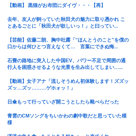
【動画】 黒猫がお布団にダイヴ・・・【再】
去年、友人が飼っていた秋田犬の魅力に取り憑かれ こ
とあるごとに「秋田犬が欲しいっ！」と曰ってい...
【芸能】佐藤二朗、胸中吐露「“ほんとうのこと”を僕の
口からは何ひとつ言えなくて… 言葉にできぬ悔...
石畳の路地に突入した中国EV、パワー不足で周囲の通
行人を困惑させるような光景を生み出してしまい…...
【動画】女子アナ「流しそうめん初体験します！ズズッ
ズッ…ズッ………ゲホォッ！」
日傘もって行っていざ開こうとしたら靴べらだった
青雲のCMソングをちいかわの劇中歌だと思っていた模
様