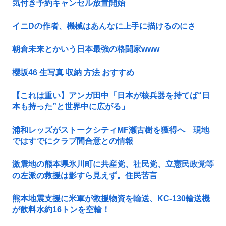
気付き予約キャンセル放置開始
イニDの作者、機械はあんなに上手に描けるのにさ
朝倉未来とかいう日本最強の格闘家www
櫻坂46 生写真 収納 方法 おすすめ
【これは重い】アンガ田中「日本が核兵器を持てば“日
本も持った”と世界中に広がる」
浦和レッズがストークシティMF瀬古樹を獲得へ 現地
ではすでにクラブ間合意との情報
激震地の熊本県氷川町に共産党、社民党、立憲民政党等
の左派の救援は影すら見えず。住民苦言
熊本地震支援に米軍が救援物資を輸送、KC-130輸送機
が飲料水約16トンを空輸！