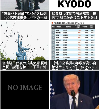
“覆面パト追跡”でバイク転倒
給食残し体罰で教諭戒告、福
→50代男性重傷…パトカー追
岡市 頬つかみミニトマトを口
い越し→赤色灯つけた後まも
に
なく転倒
台湾駐日代表の式典欠席 長崎
【地方公務員の年収が高い自
市長「誠意を持って丁重に対
治体ランキング】1位は776.6
応」
万円の東京都小平市 (平均年
齢41.1歳）、2位は神奈川県
川崎市の776.4万円、3位は東
京都武蔵野市の765.4万円