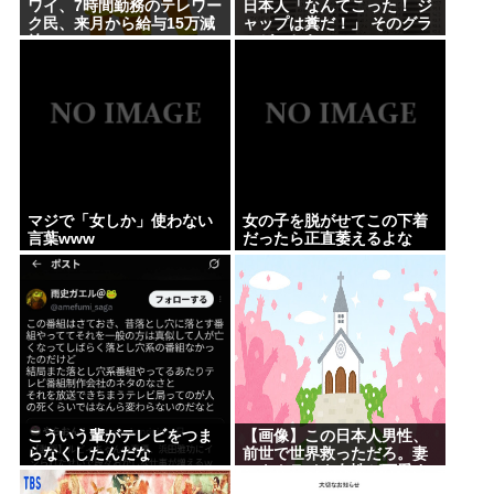
ワイ、7時間勤務のテレワー
日本人「なんてこった！ ジ
ク民、来月から給与15万減
ャップは糞だ！」 そのグラ
給
フがこちら。
マジで「女しか」使わない
女の子を脱がせてこの下着
言葉www
だったら正直萎えるよな
こういう輩がテレビをつま
【画像】この日本人男性、
らなくしたんだな
前世で世界救っただろ。妻
のウクライナ女性が可愛す
ぎる件