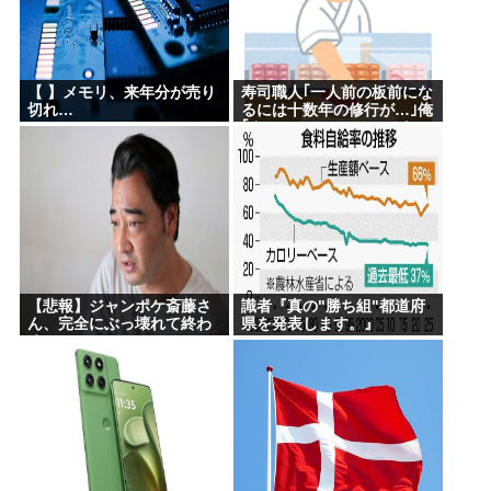
【 】メモリ、来年分が売り
寿司職人｢一人前の板前にな
切れ…
るには十数年の修行が…｣俺
｢ん、スシローでいいっしょ
(笑)あんまかわんねｗ｣
【悲報】ジャンポケ斎藤さ
識者『真の"勝ち組"都道府
ん、完全にぶっ壊れて終わ
県を発表します。』
るwww