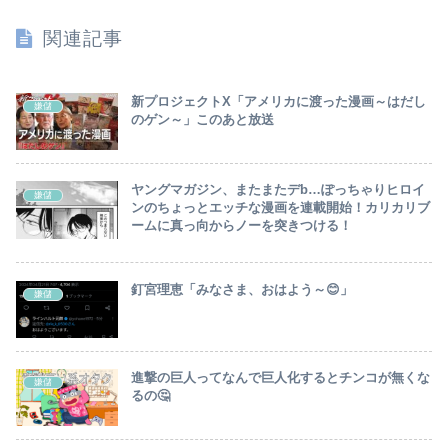
に気付き予約キャンセル放
になったら裸で戦う模様
置開始
www
関連記事
新プロジェクトX「アメリカに渡った漫画～はだし
嫌儲
のゲン～」このあと放送
ヤングマガジン、またまたデb…ぽっちゃりヒロイ
嫌儲
ンのちょっとエッチな漫画を連載開始！カリカリブ
ームに真っ向からノーを突きつける！
釘宮理恵「みなさま、おはよう～😊」
嫌儲
進撃の巨人ってなんで巨人化するとチンコが無くな
嫌儲
るの🤔