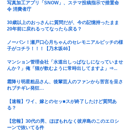
写真加工アプリ「SNOW」、ステマ投稿指示で措置命
令 消費者庁
30歳以上のおっさんに質問だが、今の記憶持ったまま
20年前に戻れるってなったら戻る？
ノーバン！瀬戸口心月ちゃんのセレモニアルピッチの様
子がコチラ！！！【乃木坂46】
マンション管理会社「水道出しっぱなしになっていませ
んか？」俺「猫が飲むように常時出してますよ」⇒...
霜降り明星粗品さん、後輩芸人のファンから苦言を呈さ
れブチギレ発狂…
【速報】ワイ、嫁とのセッ■スが終了したけど質問あ
る？
【悲報】30代の男、ほぼもれなく彼岸島のこのエロシ
ーンで抜いてる件