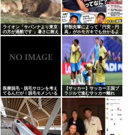
ライオン「サバンナより東京
野獣先輩によって「円安・円
の方が過酷です 」暑さに耐え
高」がホモガキでも分かるよ
られず3頭亡くなる
うに解説される
医療脱毛・脱毛サロンを考え
【サッカー】サッカー王国ブ
てるんだが！脱毛モメンいる
ラジルで進むサッカー離れ
か？？
36%が「関心なし」