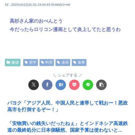
52 : 2025/10/22(水) 01:15:40.83
ID:6iGlVJ+m0
高杉さん家のおべんとう
今だったらロリコン漫画として炎上してたと思うわ
嫌儲
哲学
料理
漫画
食事
シェアする
パヨク「アジア人民、中国人民と連帯して戦おー！悪政
高市を打倒するぞー！」
「安物買いの銭失いだったねぇ」とインドネシア高速鉄
道の最終処分に日本側騒然、国家予算は使わないと...