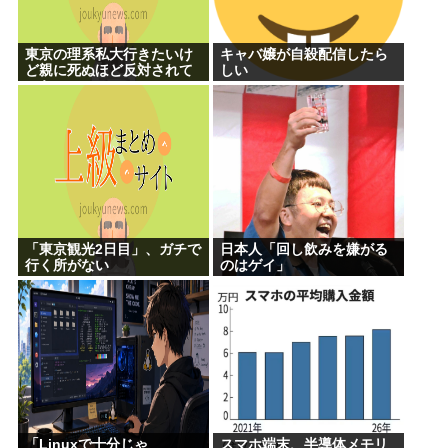
東京の理系私大行きたいけ
キャバ嬢が自殺配信したら
ど親に死ぬほど反対されて
しい
つらい
「東京観光2日目」、ガチで
日本人「回し飲みを嫌がる
行く所がない
のはゲイ」
「Linuxで十分じゃ
スマホ端末、半導体メモリ