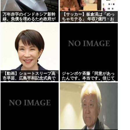
万年赤字のインドネシア新幹
【サッカー】板倉滉は「めっ
線。負債を埋めるため政府が
ちゃモテる」 年収7億円・お
過半数の株式を引き受ける
洒落・包容力…超愛される日
本代表
【動画】ショートスリープ高
ジャンポケ斉藤「同意があっ
市早苗、広島平和記念式典で
たんです。本当です。信じて
居眠りwww「zzz…ダメ！話
下さい」 ←何でこの主張が通
聞かなきゃ…首カクンッお
らないの？
目々パチパチ…クワッ」