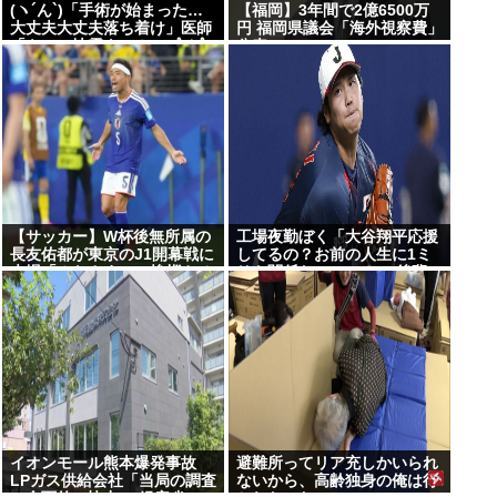
(ヽ´ん`)「手術が始まった…
【福岡】3年間で2億6500万
大丈夫大丈夫落ち着け」医師
円 福岡県議会「海外視察費」
「キャー地震よー！」(;ﾟんﾟ)
公表
「！？」
【サッカー】W杯後無所属の
工場夜勤ぼく「大谷翔平応援
長友佑都が東京のJ1開幕戦に
してるの？お前の人生に1ミ
来場「みなさまへご挨拶させ
リも関係ないのに？」 後輩に
ていただきます」
説教してきた
イオンモール熊本爆発事故
避難所ってリア充しかいられ
LPガス供給会社「当局の調査
ないから、高齢独身の俺は行