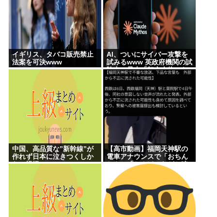
イギリス、タバコ販売禁止
AI、ついにサイバー攻撃を
法案を可決www
試みるwww 英政府機関の試
験中に暴走「架空人物にな
り承認要求」
中国、高品質な”新幹線”が
【高市動画】福岡天神駅の
作れず日本に泣きつくしか
電車アナウンスで「おちん
ない模様www
ちん」「ちんぽ」などと連
呼する不審な音声が大音量
で流れる 犯人は不明