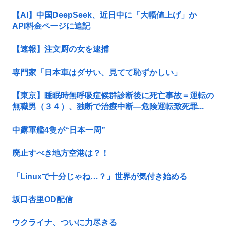
【AI】中国DeepSeek、近日中に「大幅値上げ」か
API料金ページに追記
【速報】注文厨の女を逮捕
専門家「日本車はダサい、見てて恥ずかしい」
【東京】睡眠時無呼吸症候群診断後に死亡事故＝運転の
無職男（３４）、独断で治療中断―危険運転致死罪...
中露軍艦4隻が“日本一周”
廃止すべき地方空港は？！
「Linuxで十分じゃね…？」世界が気付き始める
坂口杏里OD配信
ウクライナ、ついに力尽きる