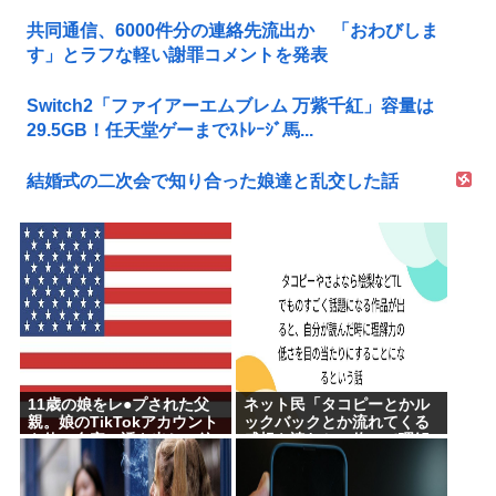
共同通信、6000件分の連絡先流出か 「おわびしま
す」とラフな軽い謝罪コメントを発表
Switch2「ファイアーエムブレム 万紫千紅」容量は
29.5GB！任天堂ゲーまでｽﾄﾚｰｼﾞ馬...
結婚式の二次会で知り合った娘達と乱交した話
11歳の娘をレ●プされた父
ネット民「タコピーとかル
親。娘のTikTokアカウント
ックバックとか流れてくる
を使い自宅に誘き出し、銃
感想を読むと、俺って理解
撃で天誅！
力低すぎ！？ って超凹む。
つらい」