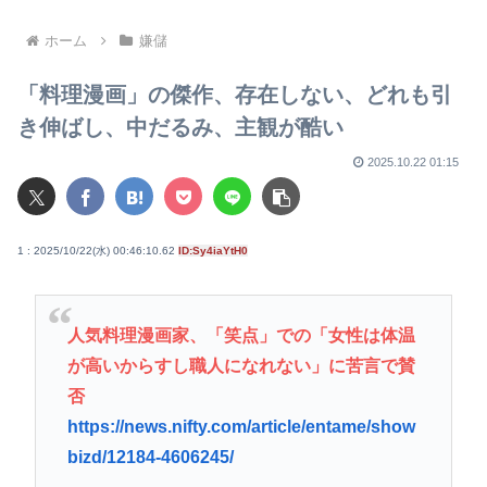
に全面的に協力」 経産省
かれないわ
「LPガス爆発の可能性が高い
とする見解で一致」と発表
ホーム
嫌儲
「料理漫画」の傑作、存在しない、どれも引
き伸ばし、中だるみ、主観が酷い
2025.10.22 01:15
1 : 2025/10/22(水) 00:46:10.62
ID:Sy4iaYtH0
人気料理漫画家、「笑点」での「女性は体温
が高いからすし職人になれない」に苦言で賛
否
https://news.nifty.com/article/entame/show
bizd/12184-4606245/