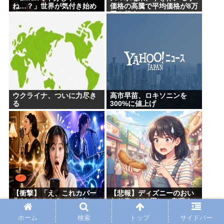
ね…？」世界が気付き始め
価格の高騰で平均価格が8万
る
円を超す
ウクライナ、ついに力尽き
高市早苗、ロキソニンを
る
300%に値上げ
【衝撃】「え、これカバー
【悲報】ディズニーのおい
曲だったの！？」って知っ
なり巻（600円）、卑猥す
て驚いた曲あげてけ
ぎて賛否両論www
ホーム
検索
トップ
サイドバー