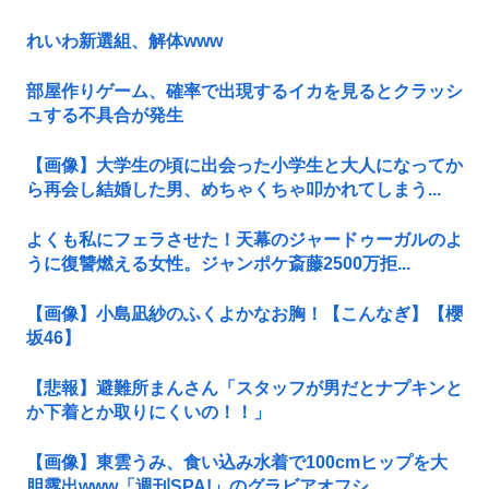
れいわ新選組、解体www
部屋作りゲーム、確率で出現するイカを見るとクラッシ
ュする不具合が発生
【画像】大学生の頃に出会った小学生と大人になってか
ら再会し結婚した男、めちゃくちゃ叩かれてしまう...
よくも私にフェラさせた！天幕のジャードゥーガルのよ
うに復讐燃える女性。ジャンポケ斎藤2500万拒...
【画像】小島凪紗のふくよかなお胸！【こんなぎ】【櫻
坂46】
【悲報】避難所まんさん「スタッフが男だとナプキンと
か下着とか取りにくいの！！」
【画像】東雲うみ、食い込み水着で100cmヒップを大
胆露出www「週刊SPA!」のグラビアオフシ...