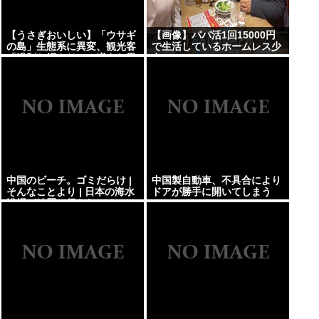
【うさぎおいしい】「ウサギ
【画像】パパ活1回15000円
の島」生態系に異変、観光客
で生活しているホームレス少
「過剰な餌やり」で増えた思
女www
わぬ「敵」…ウサギ襲い口で
くわえる姿も 大久野島
中国のビーチ。ゴミだらけ |
中国製自動車、不具合により
そんなことより | 日本の海水
ドアが勝手に開いてしまう
浴場が綺麗に保たれてるのは
自治体と地域ボランティアの
お陰