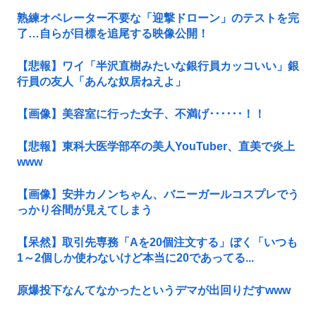
熟練オペレーター不要な「迎撃ドローン」のテストを完
了…自らが目標を追尾する映像公開！
【悲報】ワイ「半沢直樹みたいな銀行員カッコいい」銀
行員の友人「あんな奴居ねえよ」
【画像】美容室に行った女子、不満げ･･････！！
【悲報】東科大医学部卒の美人YouTuber、直美で炎上
www
【画像】安井カノンちゃん、バニーガールコスプレでう
っかり谷間が見えてしまう
【呆然】取引先専務「Aを20個注文する」ぼく「いつも
1～2個しか使わないけど本当に20であってる...
原爆投下なんてなかったというデマが出回りだすwww