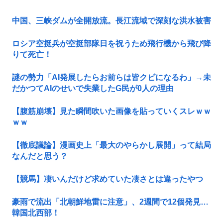
中国、三峡ダムが全開放流。長江流域で深刻な洪水被害
ロシア空挺兵が空挺部隊日を祝うため飛行機から飛び降
りて死亡！
謎の勢力「AI発展したらお前らは皆クビになるわ」→未
だかつてAIのせいで失業したG民が0人の理由
【腹筋崩壊】見た瞬間吹いた画像を貼っていくスレｗｗ
ｗｗ
【徹底議論】漫画史上「最大のやらかし展開」って結局
なんだと思う？
【競馬】凄いんだけど求めていた凄さとは違ったやつ
豪雨で流出「北朝鮮地雷に注意」、2週間で12個発見…
韓国北西部！