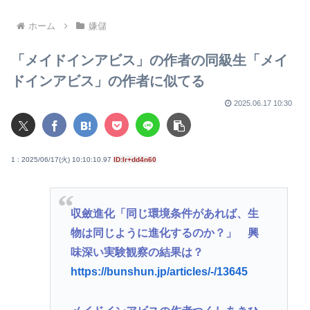
業だ」敵さん「じゃあ君の娘
日本で育ち日本語話す。誰に
がAV出てもええの？」www
何を言われようが日本人」
ホーム
嫌儲
「メイドインアビス」の作者の同級生「メイ
ドインアビス」の作者に似てる
2025.06.17 10:30
1 : 2025/06/17(火) 10:10:10.97
ID:Ir+dd4n60
収斂進化「同じ環境条件があれば、生
物は同じように進化するのか？」 興
味深い実験観察の結果は？
https://bunshun.jp/articles/-/13645