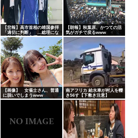
【悲報】高市首相の靖国参拝
【朗報】秋葉原、かつての活
「適切に判断」 …総理にな
気がガチで戻るwww
る前の昨年は参拝
【画像】 女雀士さん、普通
南アフリカ 給水車が村人を轢
に脱いでしまうwww
き56す【下敷き注意】