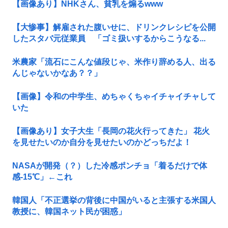
【画像あり】NHKさん、貧乳を煽るwww
【大惨事】解雇された腹いせに、ドリンクレシピを公開
したスタバ元従業員 「ゴミ扱いするからこうなる...
米農家「流石にこんな値段じゃ、米作り辞める人、出る
んじゃないかなあ？？」
【画像】令和の中学生、めちゃくちゃイチャイチャして
いた
【画像あり】女子大生「長岡の花火行ってきた」 花火
を見せたいのか自分を見せたいのかどっちだよ！
NASAが開発（？）した冷感ポンチョ「着るだけで体
感-15℃」←これ
韓国人「不正選挙の背後に中国がいると主張する米国人
教授に、韓国ネット民が困惑」