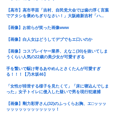
【高市】高市早苗「吉村、自民党大会では歯の浮く言葉
でアタシを褒めちぎりなさい！」大阪維新吉村「ハ...
【画像】お前らが笑った画像www
【画像】白人女はどうしてデブでもエ口いのか
【画像】コスプレイヤー業界、えなこ(30)を抜いてしま
うくらい人気の22歳の美少女が可愛すぎる
手を繋いで駆け寄るあやめんとさくたんが可愛すぎ
る！！！【乃木坂46】
「女性が排泄する様子を見たくて」「床に寝込んでしま
った」女子トイレに侵入した疑いで男を現行犯逮捕
【画像】剛力彩芽さん(32)のふっくらお胸、エ□ッッッ
ッッッッッッッッッッッッ！