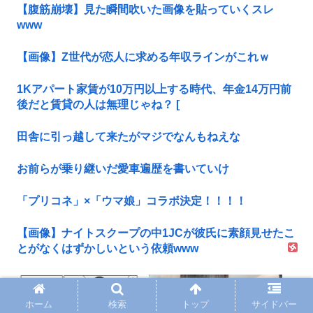
【腹筋崩壊】見た瞬間吹いた画像を貼っていくスレ
www
【画像】Z世代が恋人に求める年収ラインがこれｗ
1Kアパート家賃が10万円以上する時代、年金14万円前
後だと賃貸の人は無理じゃね？ [
田舎に引っ越して来たがマジでなんもねえな
お前らが乗り継いだ愛車遍歴を書いていけ
「プリコネ」×「ウマ娘」コラボ決定！！！！
【画像】ナイトスクープの中1JCが彼氏に素顔見せたこ
とがなくはずかしいという依頼www
ホーム
検索
トップ
サイドバー