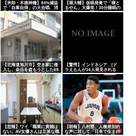
【米卸・木徳神糧】84%減益
【堀大輔】仮眠発覚で「寝と
で「自業自得」の大合唱、消
るやん」大爆笑！30分睡眠の
費者離れが招いた逆説
矛盾にネット騒然
【北海道旭川市】空き家に侵
【驚愕】インドネシア、[ド
入し、金品を盗もうとした69
ラえもんが16人発見される
歳 人、阿㘴上利是逮捕！
www
【悲報】ワイ「職業に貴賤は
【朗報】八村塁、人種差別的
ない。AV女優さんは立派な職
な声に対して「日本で生まれ