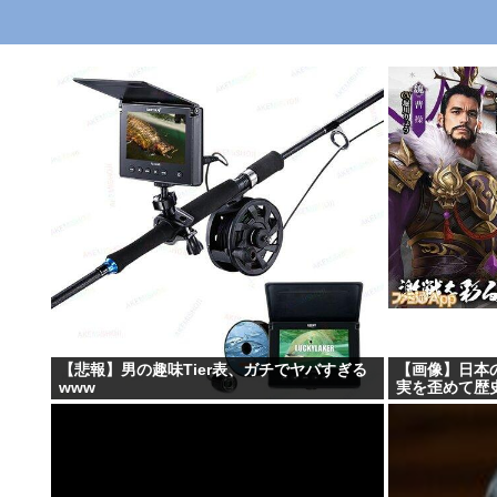
【悲報】男の趣味Tier表、ガチでヤバすぎる
【画像】日本
www
実を歪めて歴