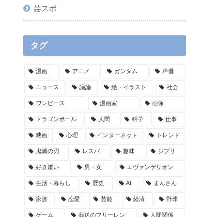
芸スポ
タグ
漫画
アニメ
ガンダム
声優
ニュース
議論
絵・イラスト
社会
ワンピース
漫画家
画像
ドラゴンボール
人間
科学
仕事
映画
心理
インターネット
トレンド
鬼滅の刃
レスバ
趣味
ジブリ
好き嫌い
男・女
エヴァンゲリオン
生活・暮らし
歴史
AI
まんさん
家族
恋愛
芸能
経済
野球
ゲーム
葬送のフリーレン
人間関係