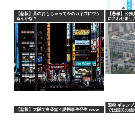
【悲報】昔のおもちゃって今のガキ共にウケ
【悲報】公務
るんかな？
に合わせまし
国税 ギャンブ
【悲報】大阪で白昼堂々誘拐事件発生 www
では国民の信