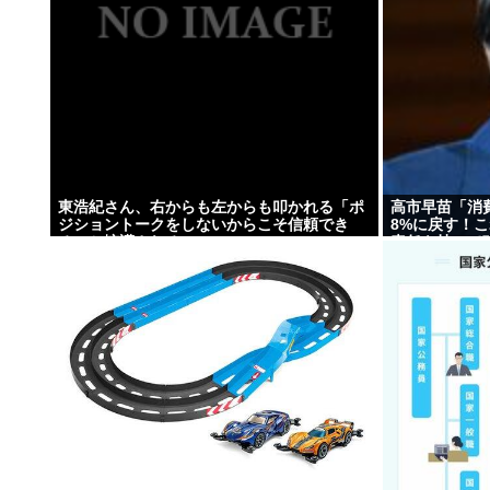
東浩紀さん、右からも左からも叩かれる「ポ
高市早苗「消
ジショントークをしないからこそ信頼でき
8%に戻す！
る」と擁護されるwww
責任を持って