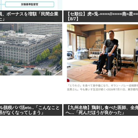
員、ボーナスを増額「民間企業
【セ順位】虎=兎-====//====燕=星=
た」
【8/7】
ル脱税パパ活etc..「こんなこと
【九州名物】鶏刺し食べた医師、全
用がなくなってしまう」
へ…「死んだほうが良かった」