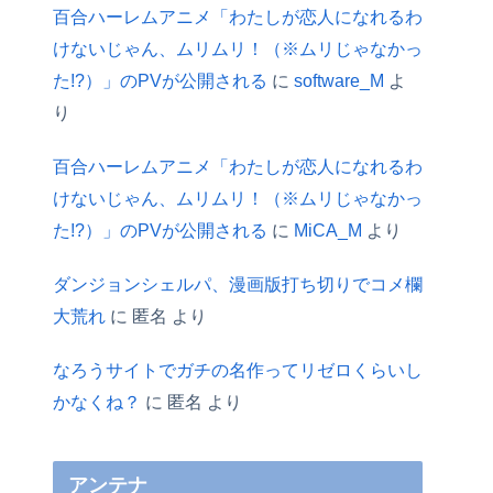
百合ハーレムアニメ「わたしが恋人になれるわ
けないじゃん、ムリムリ！（※ムリじゃなかっ
た!?）」のPVが公開される
に
software_M
よ
り
百合ハーレムアニメ「わたしが恋人になれるわ
けないじゃん、ムリムリ！（※ムリじゃなかっ
た!?）」のPVが公開される
に
MiCA_M
より
ダンジョンシェルパ、漫画版打ち切りでコメ欄
大荒れ
に
匿名
より
なろうサイトでガチの名作ってリゼロくらいし
かなくね？
に
匿名
より
アンテナ