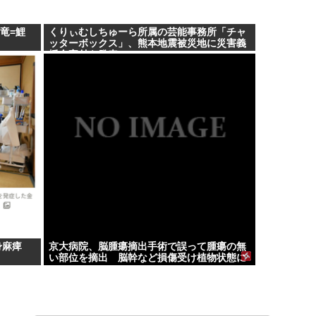
=竜=鯉
くりぃむしちゅーら所属の芸能事務所「チャ
ッターボックス」、熊本地震被災地に災害義
援金寄付を発表
身麻痺
京大病院、脳腫瘍摘出手術で誤って腫瘍の無
い部位を摘出 脳幹など損傷受け植物状態に