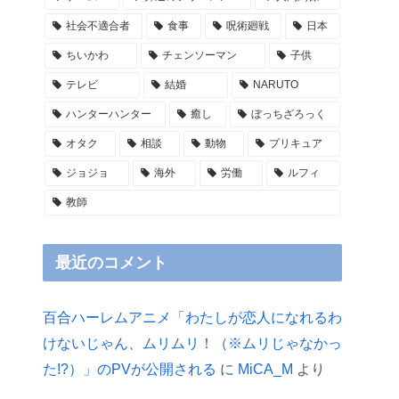
社会不適合者
食事
呪術廻戦
日本
ちいかわ
チェンソーマン
子供
テレビ
結婚
NARUTO
ハンターハンター
癒し
ぼっちざろっく
オタク
相談
動物
プリキュア
ジョジョ
海外
労働
ルフィ
教師
最近のコメント
百合ハーレムアニメ「わたしが恋人になれるわ
けないじゃん、ムリムリ！（※ムリじゃなかっ
た!?）」のPVが公開される
に
MiCA_M
より