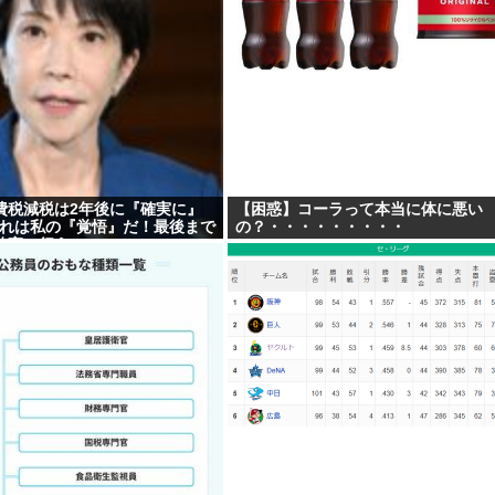
費税減税は2年後に『確実に』
【困惑】コーラって本当に体に悪い
これは私の『覚悟』だ！最後まで
の？・・・・・・・・・
確実に行う」