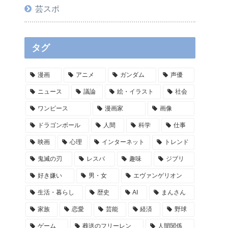
芸スポ
タグ
漫画
アニメ
ガンダム
声優
ニュース
議論
絵・イラスト
社会
ワンピース
漫画家
画像
ドラゴンボール
人間
科学
仕事
映画
心理
インターネット
トレンド
鬼滅の刃
レスバ
趣味
ジブリ
好き嫌い
男・女
エヴァンゲリオン
生活・暮らし
歴史
AI
まんさん
家族
恋愛
芸能
経済
野球
ゲーム
葬送のフリーレン
人間関係