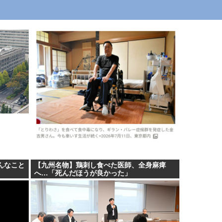
こんなこと
【九州名物】鶏刺し食べた医師、全身麻痺
」
へ…「死んだほうが良かった」