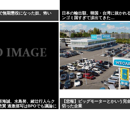
歳で無期懲役になった奴、怖い
日本の輸出額、韓国・台湾に抜かれ
ンゴミ国すぎて涙出てきた…
新海誠、水島努、綾辻行人らク
【悲報】ビッグモーターとかいう完
賛 過激描写はBPOでも議論に
切った企業