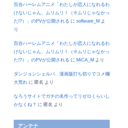
百合ハーレムアニメ「わたしが恋人になれるわ
けないじゃん、ムリムリ！（※ムリじゃなかっ
た!?）」のPVが公開される
に
software_M
よ
り
百合ハーレムアニメ「わたしが恋人になれるわ
けないじゃん、ムリムリ！（※ムリじゃなかっ
た!?）」のPVが公開される
に
MiCA_M
より
ダンジョンシェルパ、漫画版打ち切りでコメ欄
大荒れ
に
匿名
より
なろうサイトでガチの名作ってリゼロくらいし
かなくね？
に
匿名
より
アンテナ