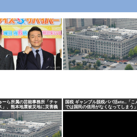
ゅーら所属の芸能事務所「チャ
国税 ギャンブル脱税パパ活etc..「
ス」、熊本地震被災地に災害義
では国民の信用がなくなってしまう
表