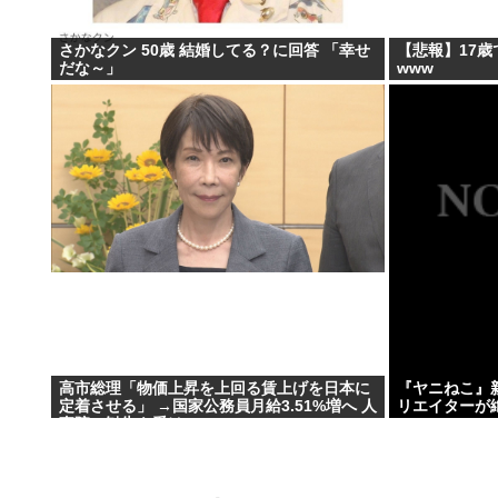
さかなクン 50歳 結婚してる？に回答 「幸せ
【悲報】17
だな～」
www
高市総理「物価上昇を上回る賃上げを日本に
『ヤニねこ』
定着させる」 →国家公務員月給3.51%増へ 人
リエイターが絶
事院の勧告を受け