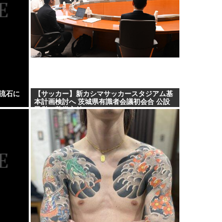
、流石に
【サッカー】新カシマサッカースタジアム基
本計画検討へ 茨城県有識者会議初会合 公設
民営で整備方針