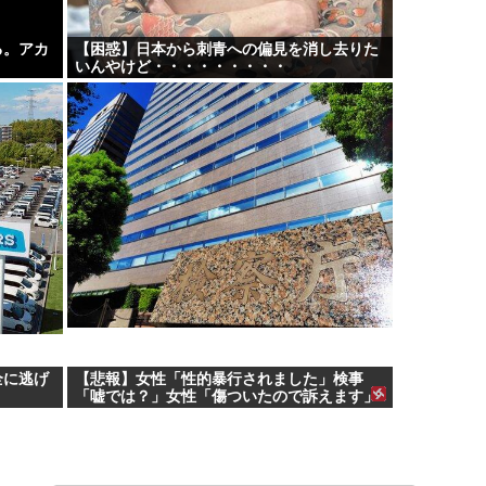
る。アカ
【困惑】日本から刺青への偏見を消し去りた
いんやけど・・・・・・・・・
全に逃げ
【悲報】女性「性的暴行されました」検事
「嘘では？」女性「傷ついたので訴えます」