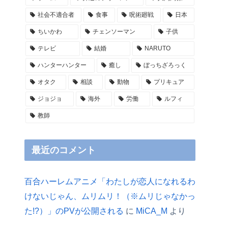
社会不適合者
食事
呪術廻戦
日本
ちいかわ
チェンソーマン
子供
テレビ
結婚
NARUTO
ハンターハンター
癒し
ぼっちざろっく
オタク
相談
動物
プリキュア
ジョジョ
海外
労働
ルフィ
教師
最近のコメント
百合ハーレムアニメ「わたしが恋人になれるわ
けないじゃん、ムリムリ！（※ムリじゃなかっ
た!?）」のPVが公開される
に
MiCA_M
より