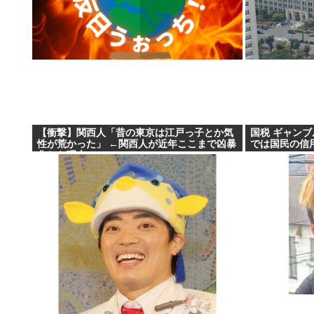
【衝撃】関西人「昔の東京は江戸っ子とか気
国税 ギャンブ
性が荒かった」 ←関西人が近年ここまで凶暴
では国民の信
化した理由WWW