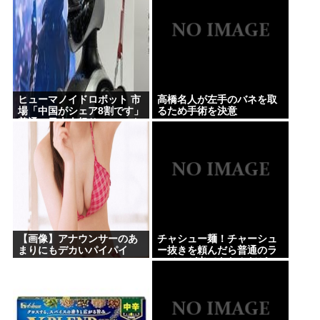
ヒューマノイドロボット 市
高橋名人が左手のバネを取
場「中国がシェア8割です」
るため手術を決意
普通の日本人怒りのフェイ
クニュース認定へ…
【画像】アナウンサーのあ
チャシュー麺！チャーシュ
まりにもデカいパイパイ
ー抜きを頼んだら普通のラ
www
ーメンが出てきたんだが、
これっておかしくねえ？