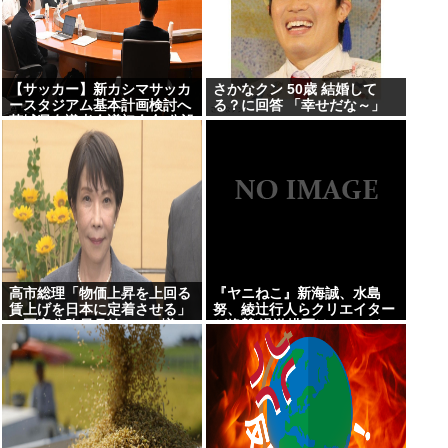
【サッカー】新カシマサッカ
さかなクン 50歳 結婚して
ースタジアム基本計画検討へ
る？に回答 「幸せだな～」
茨城県有識者会議初会合 公設
民営で整備方針
高市総理「物価上昇を上回る
『ヤニねこ』新海誠、水島
賃上げを日本に定着させる」
努、綾辻行人らクリエイター
→国家公務員月給3.51%増へ
が絶賛 過激描写はBPOでも
人事院の勧告を受け
議論に