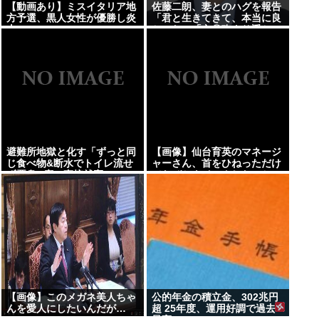
【動画あり】ミスイタリア地
佐藤二朗、妻とのハグを報告
方予選、黒人女性が優勝し炎
「君と生きてきて、本当に良
上
かった」「文〇砲より遥かに
威力は弱いが、僕のノロケ砲
をお見舞いする」
避難所地獄と化す「ずっと同
【画像】仙台育英のマネージ
じ食べ物&断水でトイレ流せ
ャーさん、首をひねっただけ
ず悪臭&床に直接就寝&コロ
でなぜかウインクしたことに
ナ感染」
されてしまうwww
【画像】このメガネ美人ちゃ
公的年金の積立金、302兆円
んを愛人にしたいんだが…
超 25年度、運用好調で過去