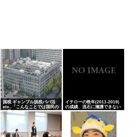
国税 ギャンブル脱税パパ活
イチローの晩年(2011-2019)
etc..「こんなことでは国民の
の成績、流石に擁護できない
信用がなくなってしまう」
www