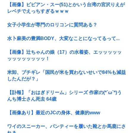
【画像】ビビアン・スー(51)とかいう台湾の宮沢りえが
レベチでえっちすぎるｗｗｗ
女子小学生が専門のロリコンに質問ある？
水卜麻美の豊満BODY、大変なことになってるって...
【画像】辻ちゃんの娘（17）の水着姿、エッッッッッ
ッッッッッッッッ！
米卸、ブチギレ「国民が米を買わないせいで84%も減益
したんだが？」
【訃報】「おはぎドリーム」シリーズ 作家の(*´ω`*)う
んち博士さん死去 64歳
【画像あり】最近のJCの身体、健康的www
ワイのスニーカー、パンティーを履いた靴とか馬鹿にさ
れる