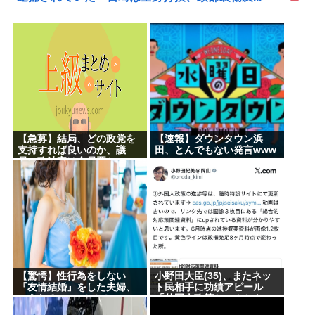
【急募】結局、どの政党を
【速報】ダウンタウン浜
支持すれば良いのか、議
田、とんでもない発言www
員、政治家は全員悪か
【驚愕】性行為をしない
小野田大臣(35)、またネッ
『友情結婚』をした夫婦、
ト民相手に功績アピール
こうなる⇒･･･！！！
「外国人政策ちゃんとやっ
てます」www