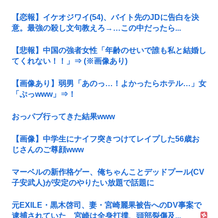
【恋報】イケオジワイ(54)、バイト先のJDに告白を決
意。最強の殺し文句教えろ→…この中だったら...
【悲報】中国の強者女性「年齢のせいで誰も私と結婚し
てくれない！！」⇒ (※画像あり)
【画像あり】弱男「あのっ…！よかったらホテル…」女
「ぷっwww」⇒！
おっパブ行ってきた結果www
【画像】中学生にナイフ突きつけてレイプした56歳お
じさんのご尊顔www
マーベルの新作格ゲー、俺ちゃんことデッドプール(CV
子安武人)が安定のやりたい放題で話題に
元EXILE・黒木啓司、妻・宮崎麗果被告へのDV事案で
逮捕されていた 宮崎は全身打撲、頭部裂傷及...