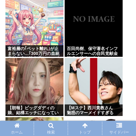
ガハハハハハハ！」
LuckyFes’26を無料配信。
AveMujica劇場情報もある
よ100万アツドリ
富裕層の｢ペット離れ｣が止
百田尚樹、保守著名インフ
まらない…｢300万円の血統
ルエンサーへの自民党献金
書付き犬は時代遅れ｣という
疑惑を投稿し炎上
真のお金持ちが"向かった
先"
【朗報】ビッグダディの
【Mステ】西川貴教さん
娘、結構エッチになってい
魅惑のマーメイドすぎる
た
www
ホーム
検索
トップ
サイドバー