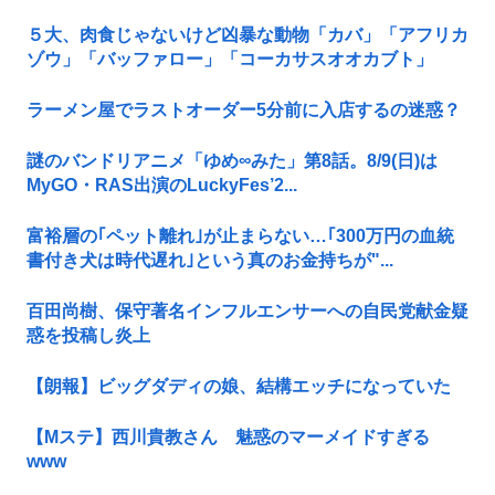
５大、肉食じゃないけど凶暴な動物「カバ」「アフリカ
ゾウ」「バッファロー」「コーカサスオオカブト」
ラーメン屋でラストオーダー5分前に入店するの迷惑？
謎のバンドリアニメ「ゆめ∞みた」第8話。8/9(日)は
MyGO・RAS出演のLuckyFes’2...
富裕層の｢ペット離れ｣が止まらない…｢300万円の血統
書付き犬は時代遅れ｣という真のお金持ちが"...
百田尚樹、保守著名インフルエンサーへの自民党献金疑
惑を投稿し炎上
【朗報】ビッグダディの娘、結構エッチになっていた
【Mステ】西川貴教さん 魅惑のマーメイドすぎる
www