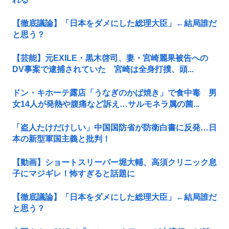
【徹底議論】「日本をダメにした総理大臣」←結局誰だ
と思う？
【芸能】元EXILE・黒木啓司、妻・宮崎麗果被告への
DV事案で逮捕されていた 宮崎は全身打撲、頭...
ドン・キホーテ露店「うなぎのかば焼き」で食中毒 男
女14人が発熱や腹痛など訴え…サルモネラ属の菌...
「盗人たけだけしい」中国国防省が防衛白書に反発…日
本の新型軍国主義と批判！
【動画】ショートスリーパー堀大輔、高須クリニック息
子にマジギレ！怖すぎると話題に
【徹底議論】「日本をダメにした総理大臣」←結局誰だ
と思う？