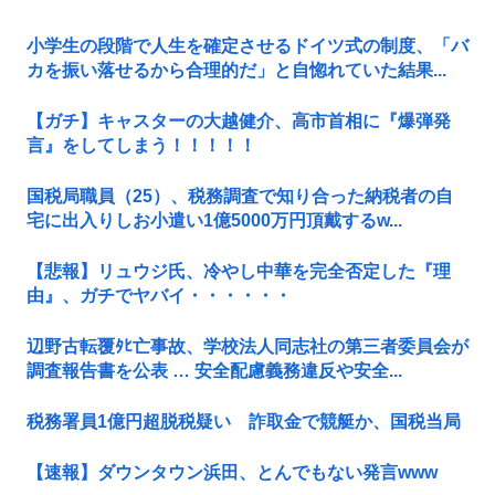
小学生の段階で人生を確定させるドイツ式の制度、「バ
カを振い落せるから合理的だ」と自惚れていた結果...
【ガチ】キャスターの大越健介、高市首相に『爆弾発
言』をしてしまう！！！！！
国税局職員（25）、税務調査で知り合った納税者の自
宅に出入りしお小遣い1億5000万円頂戴するw...
【悲報】リュウジ氏、冷やし中華を完全否定した『理
由』、ガチでヤバイ・・・・・・
辺野古転覆ﾀﾋ亡事故、学校法人同志社の第三者委員会が
調査報告書を公表 … 安全配慮義務違反や安全...
税務署員1億円超脱税疑い 詐取金で競艇か、国税当局
【速報】ダウンタウン浜田、とんでもない発言www