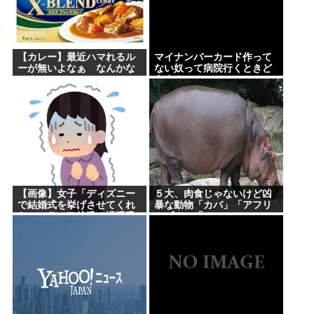
【カレー】最近ハマれるル
マイナンバーカード作って
ーが無いよなぁ なんかな
ない奴って病院行くときど
い？
うすんの
【画像】女子「ディズニー
５大、肉食じゃないけど凶
で結婚式を挙げさせてくれ
暴な動物「カバ」「アフリ
ないモラハラ彼氏。過呼吸
カゾウ」「バッファロー」
になりました。涙が止まら
「コーカサスオオカブト」
ない」