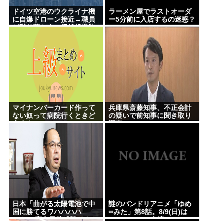
ドイツ空港のウクライナ機
ラーメン屋でラストオーダ
に自爆ドローン接近→職員
ー5分前に入店するの迷惑？
が蹴り落とす→偶然起爆装
置が壊れセーフ
マイナンバーカード作って
兵庫県斎藤知事、不正会計
ない奴って病院行くときど
の疑いで前知事に聞き取り
うすんの
調査へ
日本「曲がる太陽電池で中
謎のバンドリアニメ「ゆめ
国に勝てるワハハハハ
∞みた」第8話。8/9(日)は
ハ！」 高市早苗「勝てる！
MyGO・RAS出演の