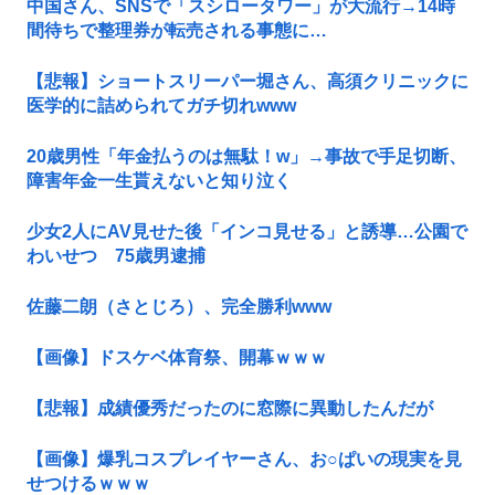
中国さん、SNSで「スシロータワー」が大流行→14時
間待ちで整理券が転売される事態に…
【悲報】ショートスリーパー堀さん、高須クリニックに
医学的に詰められてガチ切れwww
20歳男性「年金払うのは無駄！w」→事故で手足切断、
障害年金一生貰えないと知り泣く
少女2人にAV見せた後「インコ見せる」と誘導…公園で
わいせつ 75歳男逮捕
佐藤二朗（さとじろ）、完全勝利www
【画像】ドスケベ体育祭、開幕ｗｗｗ
【悲報】成績優秀だったのに窓際に異動したんだが
【画像】爆乳コスプレイヤーさん、お○ぱいの現実を見
せつけるｗｗｗ