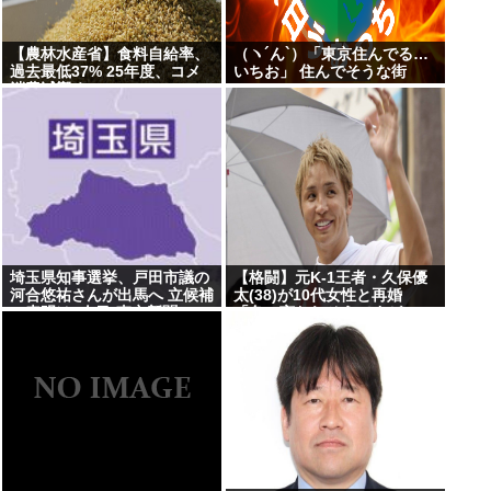
【農林水産省】食料自給率、
（ヽ´ん`）「東京住んでる…
過去最低37% 25年度、コメ
いちお」 住んでそうな街
消費減響く
埼玉県知事選挙、戸田市議の
【格闘】元K-1王者・久保優
河合悠祐さんが出馬へ 立候補
太(38)が10代女性と再婚
の表明は1人目:東京新聞
「色々言われそうですが…」