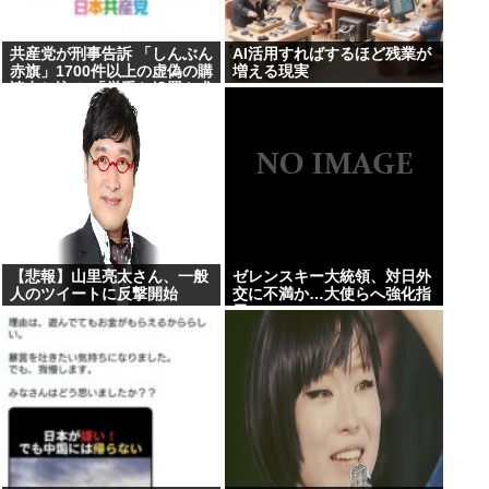
共産党が刑事告訴 「しんぶん
AI活用すればするほど残業が
赤旗」1700件以上の虚偽の購
増える現実
読申し込み 「厳重な処罰を求
める」
【悲報】山里亮太さん、一般
ゼレンスキー大統領、対日外
人のツイートに反撃開始
交に不満か…大使らへ強化指
www
示