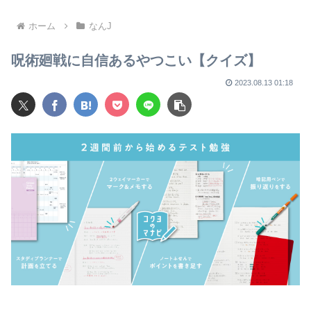
ぎてすぐ男に狙われそう
売ったりTikTokライブしてて
ムカついたから示談しなかっ
た」・・・・・・・・・
ホーム
なんJ
呪術廻戦に自信あるやつこい【クイズ】
2023.08.13 01:18