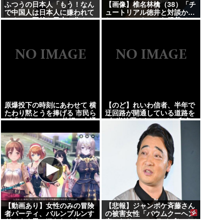
ふつうの日本人「もう！なん
【画像】椎名林檎（38）「チ
で中国人は日本人に嫌われて
ュートリアル徳井と対談か…
いるのに平然と日本に住んで
ちょっとセクシーな服着てい
居られるの！？信じられない
くか」 【Pickup05154359】
」
原爆投下の時刻にあわせて 横
【のど】れいわ信者、半年で
たわり黙とうを捧げる 市民ら
迂回路が開通している道路を
が「ダイ・イン」 札幌・大通
2年半放置されていると印象
公園
操作してしまう
【動画あり】女性のみの冒険
【悲報】ジャンポケ斉藤さん
者パーティ、バルンブルンす
の被害女性「バウムクーヘン