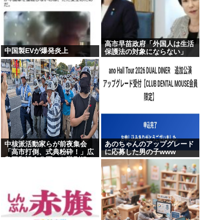
高市早苗政府「外国人は生活
中国製EVが爆発炎上
保護法の対象にならない」
中核派活動家らが前夜集会
あのちゃんのアップグレード
「高市打倒、式典粉砕！」広
に応募した男の子www
島平和記念公園から隊列組み
デモ行進