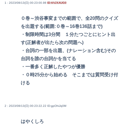
1 : 2023/08/13(日) 00:23:00.98
ID:tVtJXAUG0
０巻～渋谷事変までの範囲で、全20問のクイズ
を出題する(範囲:０巻～16巻136話まで)
・制限時間は3分間 １分たつごとにヒント出
す(正解者が出たら次の問題へ)
・台詞の一部を出題、(ナレーション含む)その
台詞を誰の台詞かを当てる
・一番多く正解したやつが優勝
・０時25分から始める そこまでは質問受け付
ける
2 : 2023/08/13(日) 00:23:22.22
ID:gpOhiJq0M
はやくしろ