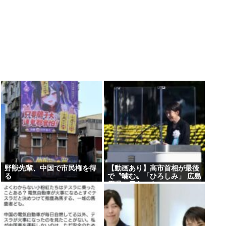
野獣先輩、中国で市民権を得
【動画あり】高市首相が最後
る
で〝噛む〟「ひろしみ」 広島
原爆の日あいさつ