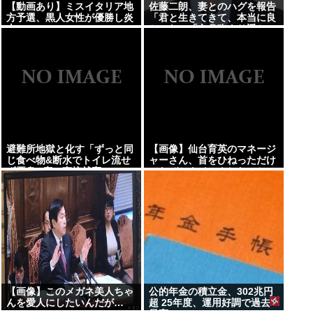
【動画あり】ミスイタリア地
佐藤二朗、妻とのハグを報告
方予選、黒人女性が優勝し炎
「君と生きてきて、本当に良
上
かった」「文〇砲より遥かに
威力は弱いが、僕のノロケ砲
をお見舞いする」
避難所地獄と化す「ずっと同
【画像】仙台育英のマネージ
じ食べ物&断水でトイレ流せ
ャーさん、首をひねっただけ
ず悪臭&床に直接就寝&コロ
でなぜかウインクしたことに
ナ感染」
されてしまうwww
【画像】このメガネ美人ちゃ
公的年金の積立金、302兆円
んを愛人にしたいんだが…
超 25年度、運用好調で過去