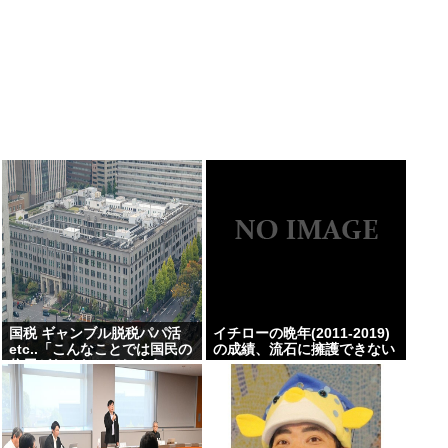
国税 ギャンブル脱税パパ活
イチローの晩年(2011-2019)
etc..「こんなことでは国民の
の成績、流石に擁護できない
信用がなくなってしまう」
www