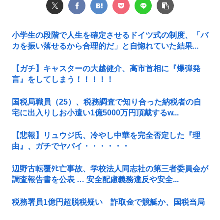
小学生の段階で人生を確定させるドイツ式の制度、「バ
カを振い落せるから合理的だ」と自惚れていた結果...
【ガチ】キャスターの大越健介、高市首相に『爆弾発
言』をしてしまう！！！！！
国税局職員（25）、税務調査で知り合った納税者の自
宅に出入りしお小遣い1億5000万円頂戴するw...
【悲報】リュウジ氏、冷やし中華を完全否定した『理
由』、ガチでヤバイ・・・・・・
辺野古転覆ﾀﾋ亡事故、学校法人同志社の第三者委員会が
調査報告書を公表 … 安全配慮義務違反や安全...
税務署員1億円超脱税疑い 詐取金で競艇か、国税当局