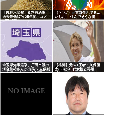
【農林水産省】食料自給率、
（ヽ´ん`）「東京住んでる…
過去最低37% 25年度、コメ
いちお」 住んでそうな街
消費減響く
埼玉県知事選挙、戸田市議の
【格闘】元K-1王者・久保優
河合悠祐さんが出馬へ 立候補
太(38)が10代女性と再婚
の表明は1人目:東京新聞
「色々言われそうですが…」