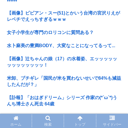
【画像】ビビアン・スー(51)とかいう台湾の宮沢りえが
レベチでえっちすぎるｗｗｗ
女子小学生が専門のロリコンに質問ある？
水卜麻美の豊満BODY、大変なことになってるって...
【画像】辻ちゃんの娘（17）の水着姿、エッッッッッ
ッッッッッッッッ！
米卸、ブチギレ「国民が米を買わないせいで84%も減益
したんだが？」
【訃報】「おはぎドリーム」シリーズ 作家の(*´ω`*)う
んち博士さん死去 64歳
【画像あり】最近のJCの身体、健康的www
ホーム
検索
トップ
サイドバー