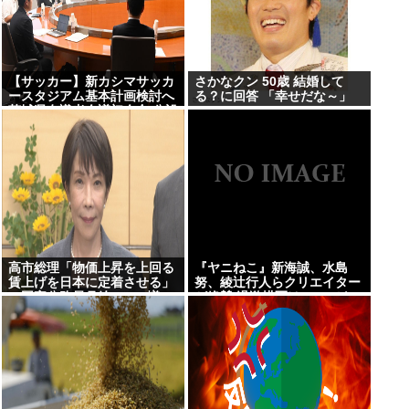
【サッカー】新カシマサッカ
さかなクン 50歳 結婚して
ースタジアム基本計画検討へ
る？に回答 「幸せだな～」
茨城県有識者会議初会合 公設
民営で整備方針
高市総理「物価上昇を上回る
『ヤニねこ』新海誠、水島
賃上げを日本に定着させる」
努、綾辻行人らクリエイター
→国家公務員月給3.51%増へ
が絶賛 過激描写はBPOでも
人事院の勧告を受け
議論に