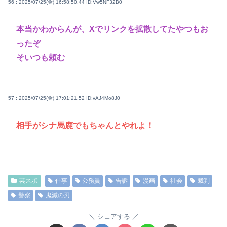
56 : 2025/07/25(金) 16:58:50.44
ID:Vw5NF32B0
本当かわからんが、Xでリンクを拡散してたやつもお
ったぞ
そいつも頼む
57 : 2025/07/25(金) 17:01:21.52
ID:vAJ4Mo8J0
相手がシナ馬鹿でもちゃんとやれよ！
芸スポ
仕事
公務員
告訴
漫画
社会
裁判
警察
鬼滅の刃
シェアする