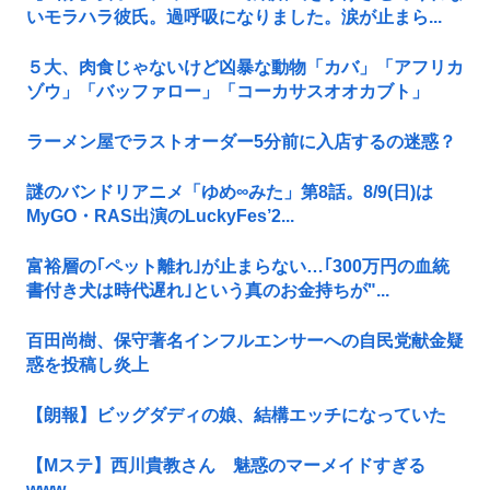
いモラハラ彼氏。過呼吸になりました。涙が止まら...
５大、肉食じゃないけど凶暴な動物「カバ」「アフリカ
ゾウ」「バッファロー」「コーカサスオオカブト」
ラーメン屋でラストオーダー5分前に入店するの迷惑？
謎のバンドリアニメ「ゆめ∞みた」第8話。8/9(日)は
MyGO・RAS出演のLuckyFes’2...
富裕層の｢ペット離れ｣が止まらない…｢300万円の血統
書付き犬は時代遅れ｣という真のお金持ちが"...
百田尚樹、保守著名インフルエンサーへの自民党献金疑
惑を投稿し炎上
【朗報】ビッグダディの娘、結構エッチになっていた
【Mステ】西川貴教さん 魅惑のマーメイドすぎる
www