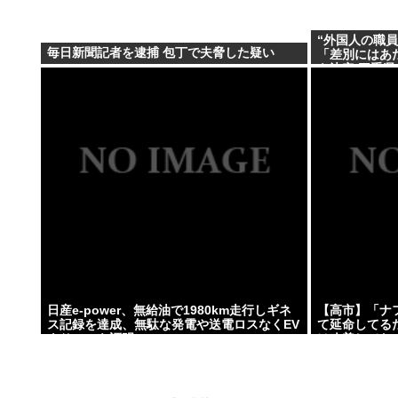
“外国人の職
毎日新聞記者を逮捕 包丁で夫脅した疑い
「差別にはあ
を決定 三重県
日産e-power、無給油で1980km走行しギネ
【高市】「ナ
ス記録を達成、無駄な発電や送電ロスなくEV
て延命してる
よりエコを証明
は改善してな
った理由