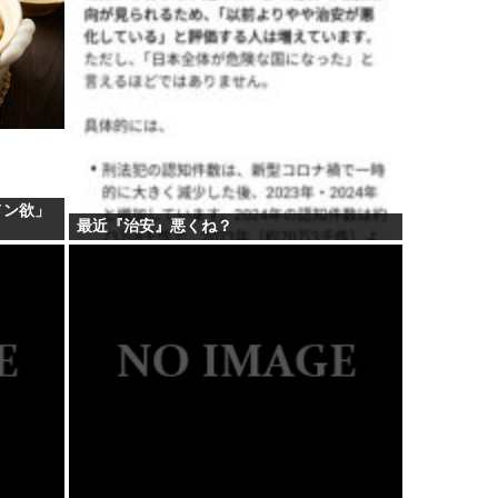
メン欲」
最近『治安』悪くね？