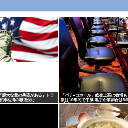
「膨大な量の兵器がある」トラ
「パチ●コホール」総売上高は微増も
 在庫枯渇の報道受け
数は10年間で半減 黒字企業割合は5
7割超え