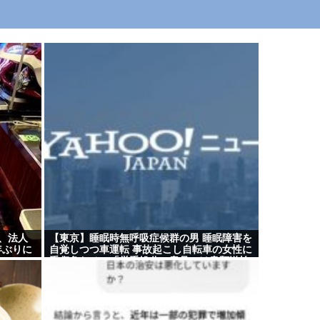
、法人
【東京】睡眠時無呼吸症候群の男 睡眠障害を
年ぶりに
自覚しつつ車運転 事故起こし自転車の女性に
重傷負わせ…「厳重処分」意見つけ書類送検