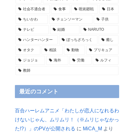
社会不適合者
食事
呪術廻戦
日本
ちいかわ
チェンソーマン
子供
テレビ
結婚
NARUTO
ハンターハンター
ぼっちざろっく
癒し
オタク
相談
動物
プリキュア
ジョジョ
海外
労働
ルフィ
教師
最近のコメント
百合ハーレムアニメ「わたしが恋人になれるわ
けないじゃん、ムリムリ！（※ムリじゃなかっ
た!?）」のPVが公開される
に
MiCA_M
より