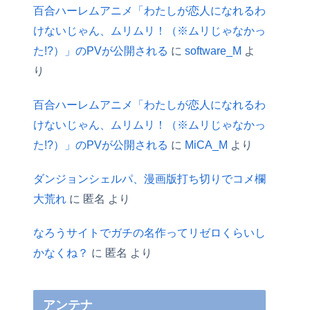
百合ハーレムアニメ「わたしが恋人になれるわ
けないじゃん、ムリムリ！（※ムリじゃなかっ
た!?）」のPVが公開される
に
software_M
よ
り
百合ハーレムアニメ「わたしが恋人になれるわ
けないじゃん、ムリムリ！（※ムリじゃなかっ
た!?）」のPVが公開される
に
MiCA_M
より
ダンジョンシェルパ、漫画版打ち切りでコメ欄
大荒れ
に
匿名
より
なろうサイトでガチの名作ってリゼロくらいし
かなくね？
に
匿名
より
アンテナ