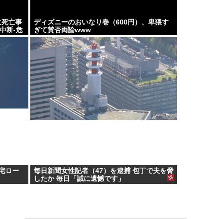
に死亡事
ディズニーのおいなり巻（600円）、卑猥す
中断-危
ぎて賛否両論www
住宅ロー
毎日新聞女性記者（47）を逮捕 包丁で夫を脅
したか 毎日「誠に遺憾です」