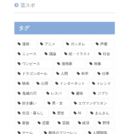
芸スポ
タグ
漫画
アニメ
ガンダム
声優
ニュース
議論
絵・イラスト
社会
ワンピース
漫画家
画像
ドラゴンボール
人間
科学
仕事
映画
心理
インターネット
トレンド
鬼滅の刃
レスバ
趣味
ジブリ
好き嫌い
男・女
エヴァンゲリオン
生活・暮らし
歴史
AI
まんさん
家族
恋愛
芸能
経済
野球
ゲーム
葬送のフリーレン
人間関係