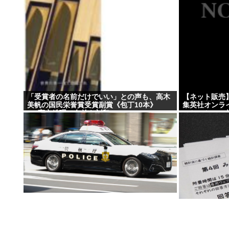
「受賞者の名前だけでいい」との声も、高木
【ネット販売
美帆の国民栄誉賞受賞副賞《包丁10本》
集英社オンライ
に”高市総理の名前も刻印”
ンセルか 20
注文 32歳女