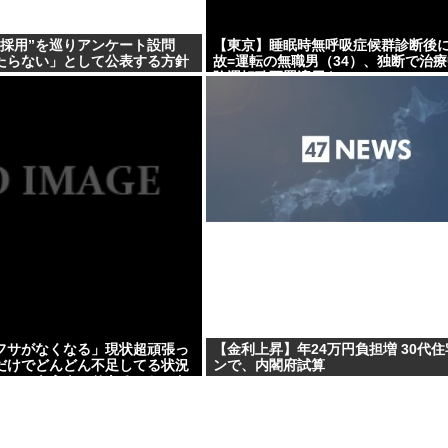
員採用”を巡りアンケート設問
【東京】睡眠時無呼吸症候群診断後
たらない」として公表する方針
故=運転の無職男（34）、独断で治療
険運転致死罪適用も
フサがなくなる」現状超頑張っ
【金利上昇】年24万円負担増 30代
だけでどんどん不足してる状況
ンで、内閣府試算
いのにもうナフサあることにな