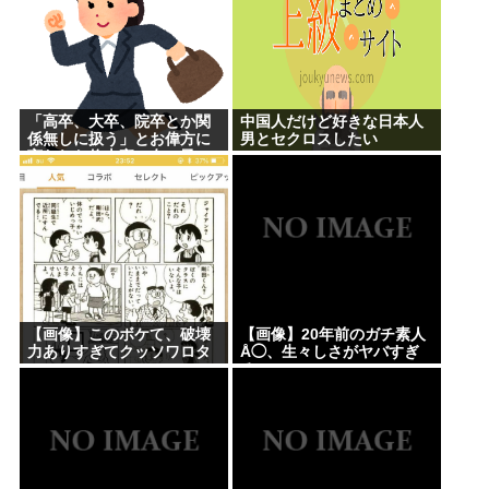
「高卒、大卒、院卒とか関
中国人だけど好きな日本人
係無しに扱う」とお偉方に
男とセクロスしたい
言われた修士卒の女の子
が...
【画像】このボケて、破壊
【画像】20年前のガチ素人
力ありすぎてクッソワロタ
Å◯、生々しさがヤバすぎ
www
る