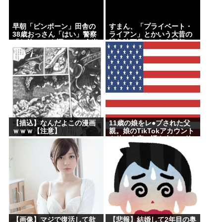
早朝「ピンポーン」田舎の
すまん、「プライベート・
38歳おっさん「はい」警察
ライアン」とかいう大昔の
「お前のPCを調べる」全米
戦争映画見てみたら最初の
行方不明・被児童搾取セン
30分で地獄なんだが…これ
ターからの通報により児
ずっと続く感じ？
ホ゜画像を発見、逮捕
【描込】なんだよこの漫画
11歳の娘をレ●プされた父
ｗｗｗ【注意】
親。娘のTikTokアカウント
を使い自宅に誘き出し、銃
撃で天誅！
【画像】マジで復活して欲
【悲報】結婚して2年目の奥