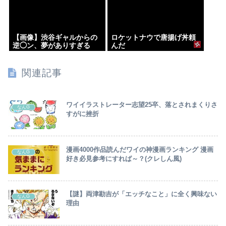
【画像】渋谷ギャルからの
ロケットナウで唐揚げ丼頼
逆◯ン、夢がありすぎる
んだ
関連記事
ワイイラストレーター志望25卒、落とされまくりさ
なんG
すがに挫折
漫画4000作品読んだワイの神漫画ランキング 漫画
なんG
好き必見参考にすれば～？(クレしん風)
【謎】両津勘吉が「エッチなこと」に全く興味ない
なんG
理由