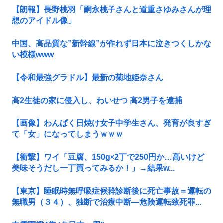
【朗報】長野桃羽「嗣永桃子さんと道重さゆみさんが理
想のアイドル像」
中国、高品質な”新幹線”が作れず日本に泣きつくしかな
い模様www
【令和最強グラドル】最新の菊地姫奈さん
高2生徒の家に侵入し、わいせつ 高2男子を逮捕
【画像】わんぱく日焼け女子中学生さん、発育が良すぎ
て「女」になってしまうｗｗｗ
【衝撃】ワイ「豆腐、150g×2丁で250円か…高いけど
美味そうだし一丁買ってみるか！」→結果w...
【東京】睡眠時無呼吸症候群診断後に死亡事故＝運転の
無職男（３４）、独断で治療中断―危険運転致死罪...