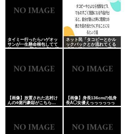
タイミー行ったらハゲオッ
ネット民「タコピーとかル
サンが一生懸命梱包してて
ックバックとか流れてくる
笑った その懸命さを別の場
感想を読むと、俺って理解
面で活かせよ
力低すぎ！？ って超凹む。
つらい」
【画像】放置された志村け
【画像】身長136cmの低身
んの4億円豪邸がこちら…
長Å◯女優えっっっっっっ
ど