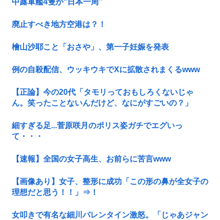
中露軍艦4隻が“日本一周”
廃止すべき地方空港は？！
檜山沙耶こと「おさや」、第一子妊娠を発表
例の自殺配信、ウッキウキでXに拡散されまくるwww
【正論】今の20代「タモリっておもしろくないじゃ
ん。笑ったことないんだけど、なにがすごいの？」
細すぎる足...菅原咲月のポリス姿ガチでエグいっ
て・・・
【速報】全国の女子高生、お前らに苦言www
【画像あり】女子、整形に成功「この形の鼻が全女子の
理想だと思う！！」⇒！
女叩きで有名な細川バレンタイン激怒。「じゃあジャン