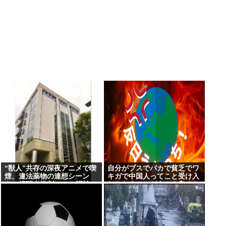
“獣人”共存の深夜アニメで喫
自分がブスでバカで貧乏でワ
煙、違法薬物の連想シーン
キガで中国人ってこと受け入
も…視聴者批判でBPO議論
れたらすべてどうでも良くな
った