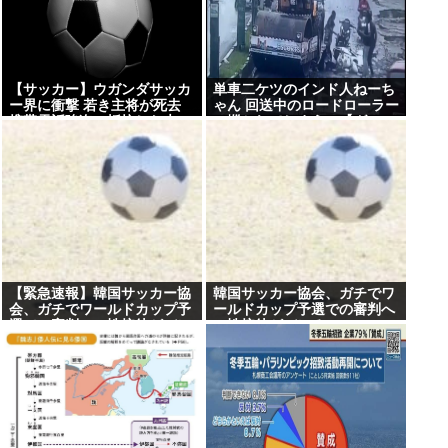
【サッカー】ウガンダサッカ
単車二ケツのインド人ねーち
ー界に衝撃 若き主将が死去
ゃん 回送中のロードローラー
携帯電話強盗に抵抗した末に
に轢かれてしまう…【グ
石で滅多打ち… 国民が怒り
ロ？】
「リーダーを失った」
【緊急速報】韓国サッカー協
韓国サッカー協会、ガチでワ
会、ガチでワールドカップ予
ールドカップ予選での審判へ
選での審判への性接待がバレ
の性接待がバレる
大炎上大騒ぎに