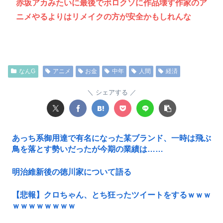
赤坂アカみたいに最後でボロクソに作品壊す作家のア
ニメやるよりはリメイクの方が安全かもしれんな
なんG
アニメ
お金
中年
人間
経済
シェアする
あっち系御用達で有名になった某ブランド、一時は飛ぶ
鳥を落とす勢いだったが今期の業績は……
明治維新後の徳川家について語る
【悲報】クロちゃん、とち狂ったツイートをするｗｗｗ
ｗｗｗｗｗｗｗｗ