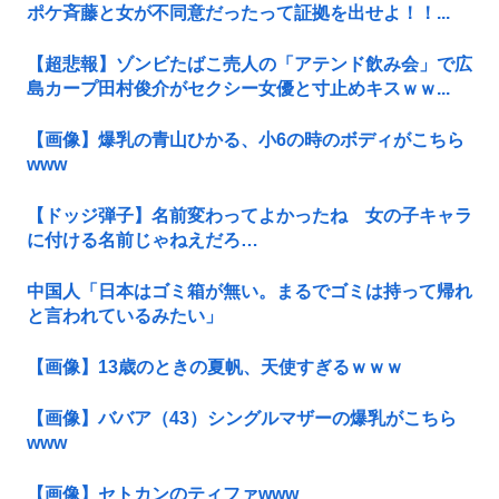
ポケ斉藤と女が不同意だったって証拠を出せよ！！...
【超悲報】ゾンビたばこ売人の「アテンド飲み会」で広
島カープ田村俊介がセクシー女優と寸止めキスｗｗ...
【画像】爆乳の青山ひかる、小6の時のボディがこちら
www
【ドッジ弾子】名前変わってよかったね 女の子キャラ
に付ける名前じゃねえだろ…
中国人「日本はゴミ箱が無い。まるでゴミは持って帰れ
と言われているみたい」
【画像】13歳のときの夏帆、天使すぎるｗｗｗ
【画像】ババア（43）シングルマザーの爆乳がこちら
www
【画像】セトカンのティファwww