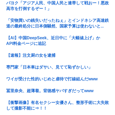
パヨク「アジア人民、中国人民と連帯して戦おー！悪政
高市を打倒するぞー！」
「安物買いの銭失いだったねぇ」とインドネシア高速鉄
道の最終処分に日本側騒然、国家予算は使わないと...
【AI】中国DeepSeek、近日中に「大幅値上げ」か
API料金ページに追記
【速報】注文厨の女を逮捕
専門家「日本車はダサい、見てて恥ずかしい」
ワイが受けた性的いじめと虐待で打線組んだwww
冨里奈央、超薄着。背徳感ヤバすぎだってwww
【衝撃画像】有名セクシー女優さん、整形手術に大失敗
して撮影不能に⇒！！