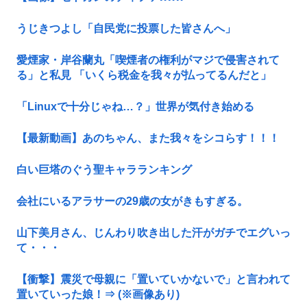
うじきつよし「自民党に投票した皆さんへ」
愛煙家・岸谷蘭丸「喫煙者の権利がマジで侵害されて
る」と私見 「いくら税金を我々が払ってるんだと」
「Linuxで十分じゃね…？」世界が気付き始める
【最新動画】あのちゃん、また我々をシコらす！！！
白い巨塔のぐう聖キャラランキング
会社にいるアラサーの29歳の女がきもすぎる。
山下美月さん、じんわり吹き出した汗がガチでエグいっ
て・・・
【衝撃】震災で母親に「置いていかないで」と言われて
置いていった娘！⇒ (※画像あり)