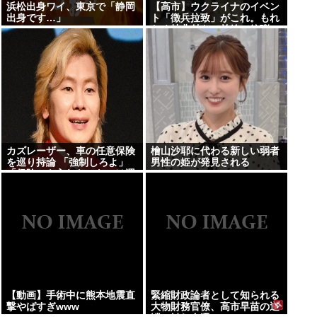
浜松出身ワイ、東京で「静岡
【高市】ウクライナのイベン
出身です…」
ト「徴兵拉致」がこれ。もれ
なく特典付きで前線で銃弾or
ドローン爆弾のプレゼントが
貰える！
カズレーザー、車の任意保険
檜山沙耶に代わる新しい弱者
を巡り持論 「強制しろよ」
男性の姫が発見される
「保険にも入れないヤツは運
転すんなよ」「なんで法律を
改正しないの？」
【動画】手術中に熊本地震直
緊縮財政論者として知られる
撃やばすぎwww
大物財務官僚、高市早苗の逆