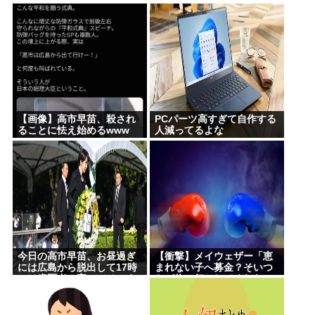
【画像】高市早苗、殺され
PCパーツ高すぎて自作する
ることに怯え始めるwww
人減ってるよな
今日の高市早苗、お昼過ぎ
【衝撃】メイウェザー「恵
には広島から脱出して17時
まれない子へ募金？そいつ
には歯医者に寄ってそのま
らが俺に何かしてくれたの
ま帰宅
か・・・・・・？」
⇒！！！