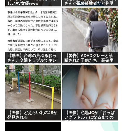
しいAV女優www
さんが風俗経験者だと判明
【動画】台湾の荒ぶるおっ
【警告】ADHDグレーと診
さん、交通トラブルでキレ
断された子供たち、高確率
て前の車の運転手をナイフ
で『この習慣』をやってい
で斬りつけるも壮絶な返り
た→！！！
討ちにあう
【画像】どえらい乳のJSが
【画像】色黒JCが「おっぱ
発見される
いグラドル」になるまでの
歴史、シコすぎるwww