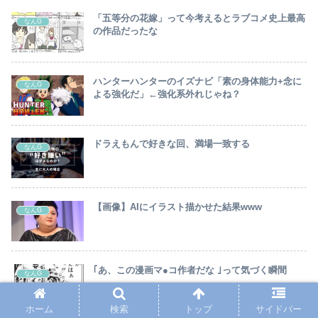
「五等分の花嫁」って今考えるとラブコメ史上最高
なんG
の作品だったな
ハンターハンターのイズナビ「素の身体能力+念に
なんG
よる強化だ」←強化系外れじゃね？
ドラえもんで好きな回、満場一致する
なんG
【画像】AIにイラスト描かせた結果www
なんG
｢あ、この漫画マ●コ作者だな ｣って気づく瞬間
なんG
ホーム
検索
トップ
サイドバー