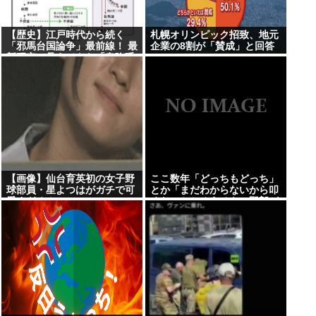
【歴史】江戸時代から続く
札幌オリンピック招致、地元
「邪馬台国論争」最前線！ 最
企業の8割が「賛成」と回答
新研究で見えてきた「卑弥呼
の国」の有力説
【画像】仙台育英初の女子野
ここ数年「どっちもどっち」
球部員・星よつはがガチで可
とか「まだわからないから叩
愛すぎる！
くな」とかゆうチキン野郎が
増えたけどどっから来たの？
(´・ω・`)