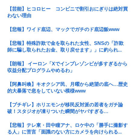
【芸能】ヒコロヒー コンビニで割引おにぎりは絶対買
わない理由
【悲報】ワイド底辺、マックでガチのド底辺飯www
【悲報】特殊詐欺で金を取られた女性、SNSの「詐欺
師に騙し取られたお金、取り戻せます」」に釣られ...
【朗報】 イーロン「Xでインプレゾンビが多すぎるから
収益分配プログラムやめるわ」
【阿鼻叫喚】キオクシア民、月曜から絶望の底へ…歴史
的大暴落で息をしていない模様www
【ブチギレ】ホリエモンが移民反対派の若者をガチ論
破！スタジオが凍りついた瞬間がヤバすぎる…
【悲報】テレ東・田中瞳アナ、ロケ中の「勝手に撮影す
る人」に苦言「面識のない方にカメラを向けられる...