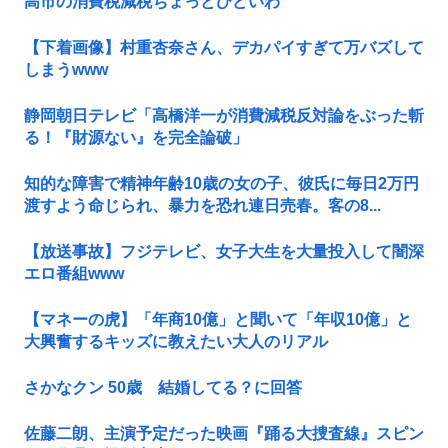
高市の消費税減税ちょっとひどいわ
【下着画像】村重杏奈さん、デカパイすぎて万バズして
しまうwww
静岡朝日テレビ「高橋洋一が消費減税反対論をぶった斬
る！『財源ない』を完全論破」
知的な障害で精神年齢10歳の女の子、彼氏に毎日2万円
渡すよう命じられ、暴力を恐れ連日売春。客の8...
【放送事故】フジテレビ、女子大生を大量投入して闇深
エロ番組www
【マネーの虎】「年商10億」と聞いて「年収10億」と
大興奮するキッズに教えたい大人のリアル
さかなクン 50歳 結婚してる？に回答
佐藤二朗、主演予定だった映画『踊る大捜査線』スピン