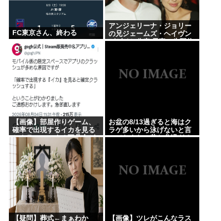
アンジェリーナ・ジョリー
FC東京さん、終わる
の兄ジェームズ・ヘイヴン
がゲイと公表 元妻の生配信
に出演しカミングアウト ヤ
フコメ「顔見ればわかる」
【画像】部屋作りゲーム、
お盆の8/13過ぎると海はク
確率で出現するイカを見る
ラゲ多いから泳げないと言
とクラッシュする不具合が
ってたよな。昔お盆過ぎる
発生ｗｗｗ
と寒くなっていたし
【疑問】葬式←まぁわか
【画像】ツレがこんなラス