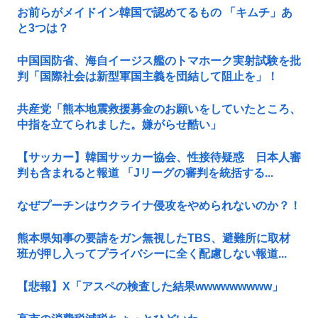
お前らがメイドイン韓国で認めてるもの 「キムチ」あ
と3つは？
中国国防省、海自イージス艦のトマホーク実射試験を批
判「国際社会は新型軍国主義を団結して阻止を」！
共産党「熊本地震救援募金のお願いをしていたところ、
中指を立てられました。嫌がらせ酷い」
【サッカー】韓国サッカー協会、性接待疑惑 日本人審
判も含まれると報道 「Jリーグの審判を統括する...
なぜプーチンはウクライナ侵攻をやめられないのか？！
熊本県知事の要請をガン無視したTBS、避難所に取材
班が押し入ってプライバシーに全く配慮しない報道...
【悲報】X「アスペの検査した結果wwwwwwwww」