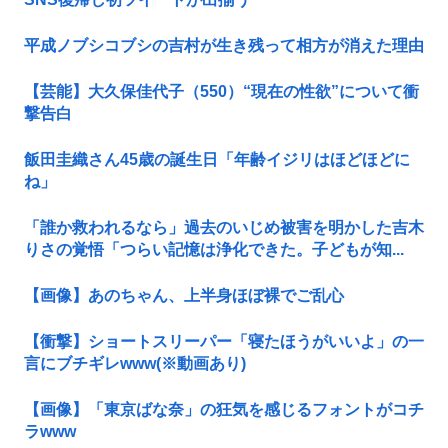
平成ノブシコブシの吉村が生き残って相方が消えた理由
【芸能】大久保佳代子（550）“現在の性欲”について衝
撃告白
飯田圭織さん45歳の誕生日「年齢イジリはほどほどに
ね」
「誰か救われるなら」過去のいじめ被害を明かした吉木
りさの覚悟「つらい記憶は浄化できた。子どもが知...
【画像】あのちゃん、上半身ほぼ裸でご乱心
【衝撃】ショートスリーパー「寝たほうがいいよ」の一
言にブチギレwww(※動画あり)
【画像】「東京ばな奈」の狂気を感じるフォントがコチ
ラwww