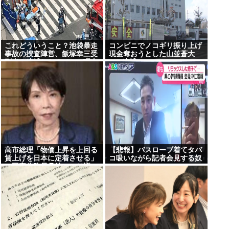
これどういうこと？池袋暴走
コンビニでノコギリ振り上げ
事故の捜査陣営、飯塚幸三受
現金奪おうとした山並蒼大
刑者を逮捕しなくていい理由
(21)逮捕
を考えるために1000ページも
の法解釈書を読んでた模様…
自民議員からも圧力
高市総理「物価上昇を上回る
【悲報】バスローブ着てタバ
賃上げを日本に定着させる」
コ吸いながら記者会見する奴
→国家公務員月給3.51％増へ
www
地方公務員も追随する見通し