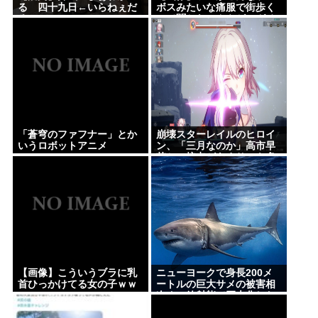
る 四十九日←いらねぇだ
ボスみたいな痛服で街歩く
ろ
って聞かないんやが、ガチ
で勘弁して欲しい
「蒼穹のファフナー」とか
崩壊スターレイルのヒロイ
いうロボットアニメ
ン、「三月なのか」高市早
苗との接点があまりにも多
すぎる。もしかして早苗が
モデル？
【画像】こういうブラに乳
ニューヨークで身長200メ
首ひっかけてる女の子ｗｗ
ートルの巨大サメの被害相
ｗ
次ぐ、放射能で巨大化した
恐れ、Yahooニュースより