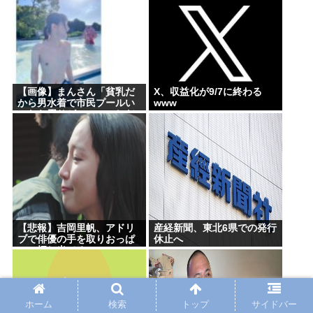
【画像】まんさん「貧乳だ
X、収益化が9/7に終わる
から男水着で市民プールい
www
ったら周りがコソコソしだ
してやばいwww」5万いい
ね
【悲報】吉岡里帆、アドリ
産経新聞、東北6県での発行
ブで俳優の手を取りおっぱ
休止へ
いに押し当てる
ホーム
検索
トップ
サイドバー