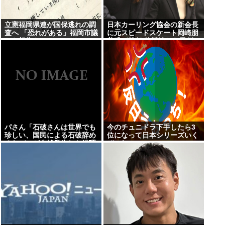
立憲福岡県連が国保逃れの調
日本カーリング協会の新会長
査へ 「恐れがある」福岡市議
に元スピードスケート岡崎朋
から報告も
美氏が就任 他競技から異例の
起用
パさん「石破さんは世界でも
今のチュニドラ下手したら3
珍しい、国民による石破辞め
位になって日本シリーズいく
るなデモが自然発生した総理
ぞこれ
大臣です」