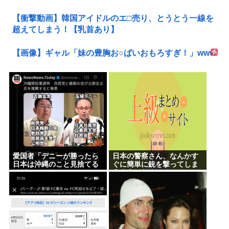
【衝撃動画】韓国アイドルのエ□売り、とうとう一線を
超えてしまう！【乳首あり】
【画像】ギャル「妹の豊胸お○ぱいおもろすぎ！」www
愛国者「デニーが勝ったら
日本の警察さん、なんかす
日本は沖縄のこと見捨てる
ぐに簡単に銃を撃ってしま
けどいいの？」
うようになる…