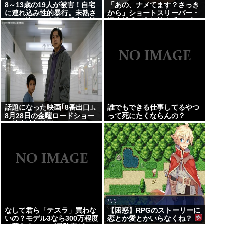
8～13歳の19人が被害！自宅
「あの、ナメてます？さっき
に連れ込み性的暴行。未熟さ
から」ショートスリーパー・
につけ込んみ多数の児童を性
堀大輔氏が高須幹弥氏にブチ
欲のはけ口した31歳の男逮捕
ギレ
話題になった映画｢8番出口｣､
誰でもできる仕事してるやつ
8月28日の金曜ロードショー
って死にたくならんの？
で地上波初放送
なして君ら「テスラ」買わな
【困惑】RPGのストーリーに
いの？モデル3なら300万程度
恋とか愛とかいらなくね？