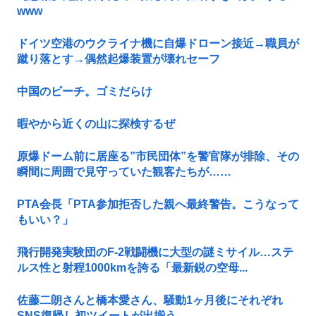
www
ドイツ空港のウクライナ機に自爆ドローン接近→職員が
蹴り落とす→偶然起爆装置が壊れセーフ
中国のビーチ。ゴミだらけ
暇やから近くの山に探検するぜ
原爆ドーム前に居座る”市民団体”を警官隊が排除、その
瞬間に周囲で見守っていた観客たちが……
PTA会長「PTA参加拒否した親へ最終警告。こうなって
もいい？」
飛行開発実験団のF-2戦闘機に大型の謎ミサイル…ステ
ルス性と射程1000kmを誇る「最新鋭の空母...
佐藤二朗さんと橋本愛さん、騒動1ヶ月後にそれぞれ
SNS復帰し初ツイートが出揃う