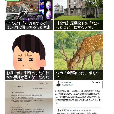
(ヽ^ん^) 「20万もするゲー
【悲報】原爆投下を「なか
ミングPC買っちゃった❤連
ったこと」にするデマ、
休はゲーム三昧だ」一週間
SNSで拡散されてしまう
後「お届け物でーす」（ヽ
´ん`）「そう…」
お昼ご飯に刺身出したら彼
シカ「全部喰った」 祭り中
女の機嫌が悪くなったんだ
止
けど俺が悪いのだろうか
→…これアウト？