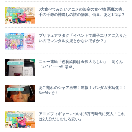
3大食べてみたいアニメの架空の食べ物 悪魔の実、
ニュー速
千の千尋の神隠しの謎の物体、仙豆、あと1つは？
プリキュアヲタク「イベントで親子エリアに入りた
ニュー速
いのでレンタル女児とかないですか？」
ニュー速民「色盲絵師は金沢大らしい」 岡くん
ニュー速
「ﾕﾋﾟﾋﾟｰｰｰｯ!!!😡💢」
あご割れのシャア再来！速報！ガンダム実写化！！
ニュー速
Netfrixで！
アニメフィギャー←ついに5万円時代に突入「これ
ニュー速
は2人分だしむしろ安い」