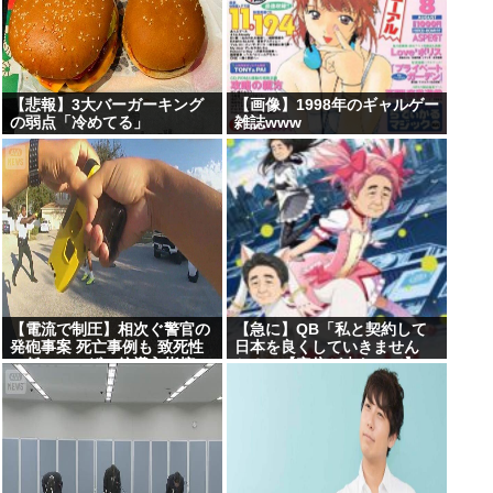
【悲報】3大バーガーキング
【画像】1998年のギャルゲー
の弱点「冷めてる」
雑誌www
【電流で制圧】相次ぐ警官の
【急に】QB「私と契約して
発砲事案 死亡事例も 致死性
日本を良くしていきません
の低いテーザー銃導入指摘
か？」【安倍が来たので】