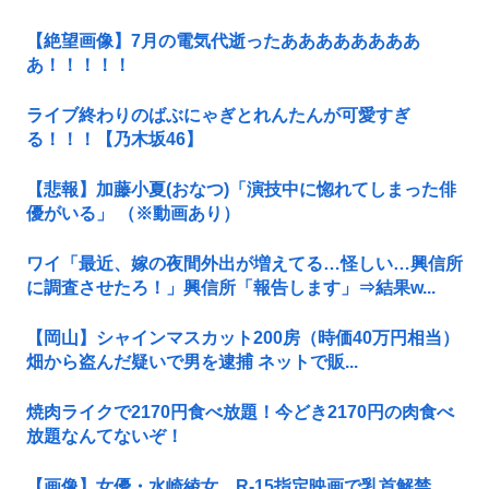
【絶望画像】7月の電気代逝ったああああああああ
あ！！！！！
ライブ終わりのばぶにゃぎとれんたんが可愛すぎ
る！！！【乃木坂46】
【悲報】加藤小夏(おなつ)「演技中に惚れてしまった俳
優がいる」 （※動画あり）
ワイ「最近、嫁の夜間外出が増えてる…怪しい…興信所
に調査させたろ！」興信所「報告します」⇒結果w...
【岡山】シャインマスカット200房（時価40万円相当）
畑から盗んだ疑いで男を逮捕 ネットで販...
焼肉ライクで2170円食べ放題！今どき2170円の肉食べ
放題なんてないぞ！
【画像】女優・水崎綾女、R-15指定映画で乳首解禁、