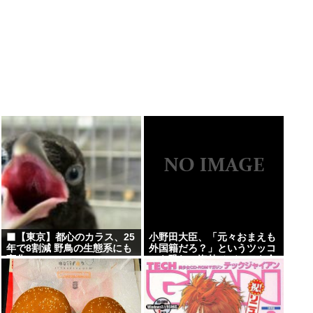
‍⬛【東京】都心のカラス、25
小野田大臣、「元々おまえも
年で8割減 野鳥の生態系にも
外国籍だろ？」というツッコ
変化
ミを恐れ、海外メディアを全
員出禁に