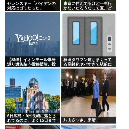
ゼレンスキー「バイデンの
東京に住んでるけど一生行
対応はゴミだった」
かないだろうなって区、ど
こ？
【SNS】イオンモール爆発
秋田タワマン建ちまくって
巡り遺族装う投稿拡散、投
る高齢化ヤバすぎて駅前に
稿者「閲覧数稼ぎや承認欲
コンパクトシティつくっ
求止まらなくなった」
て...
6日広島・9日長崎に落とさ
片山さつき、粛清
れてるのに、よく15日まで
待ったよな