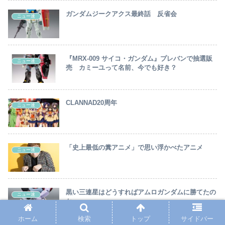
ガンダムジークアクス最終話 反省会
ニュー速
『MRX-009 サイコ・ガンダム』プレバンで抽選販
ニュー速
売 カミーユって名前、今でも好き？
CLANNAD20周年
ニュー速
「史上最低の糞アニメ」で思い浮かべたアニメ
ニュー速
黒い三連星はどうすればアムロガンダムに勝てたの
ニュー速
か
ホーム
検索
トップ
サイドバー