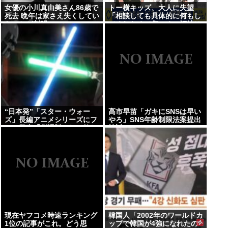
女優の小川真由美さん86歳で
トー横キッズ、大人に失望
死去 晩年は家さえ失くしてい
「相談しても具体的に何もし
たことが判明
てくれなくて傷つく。福祉は
自由が奪われる」
“日本発”「スター・ウォー
高市早苗「ガキにSNSは早い
ズ」長編アニメシリーズにフ
やろ」SNS年齢制限法案提出
ァン興奮「劇場版にして欲し
検討
い」「艦隊戦も派手で面白
い」
現在ヤフコメ時速ランキング
韓国人「2002年のワールドカ
1位の記事がこれ。どう思
ップで韓国が4強になれたの