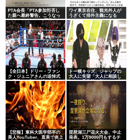
PTA会長「PTA参加拒否し
ワイ東京在住、観光外人が
た親へ最終警告。こうなっ
うざくて排外主義になる
てもいい？」 （※画像あ
www
り）
【全日本】ドリー・ファン
トー横キッズ、ジャップの
ク・ジュニアさんの追悼式
大人に失望「大人に相談し
を実施 スピニング・トー・
ても、具体的に何もしてく
ホールドも流れる
れない。結果的に傷つく。
福祉は自由が奪われる」
【悲報】東科大医学部卒の
琵琶湖三尸花火大会、中止
美人YouTuber、直美で炎上
発表。1万9000円もするチ