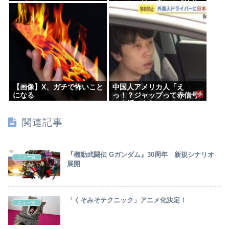
www
ケットの払い戻しは「法的
専門家への相談を行いなが
ら」で確約せず
【画像】X、ガチで怖いこと
中国人アメリカ人「え
になる
っ！？ジャップって赤信号
で右折できないの？」
関連記事
『機動武闘伝 Gガンダム』30周年 新規シナリオ
ニュー速
展開
「くそみそテクニック」アニメ化決定！
ニュー速