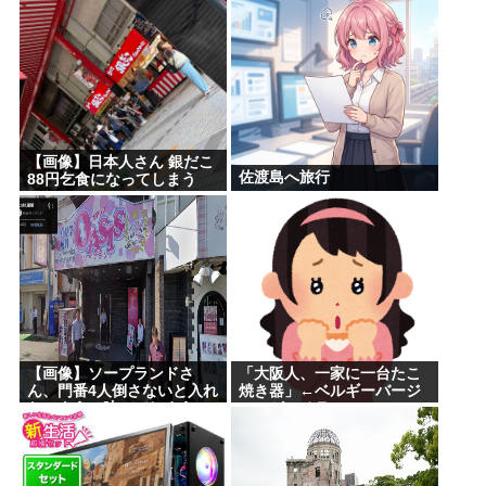
【画像】日本人さん 銀だこ
佐渡島へ旅行
88円乞食になってしまう
【画像】ソープランドさ
「大阪人、一家に一台たこ
ん、門番4人倒さないと入れ
焼き器」←ベルギーバージ
ないように映ってしまう
ョンがコチラ・・・・・・