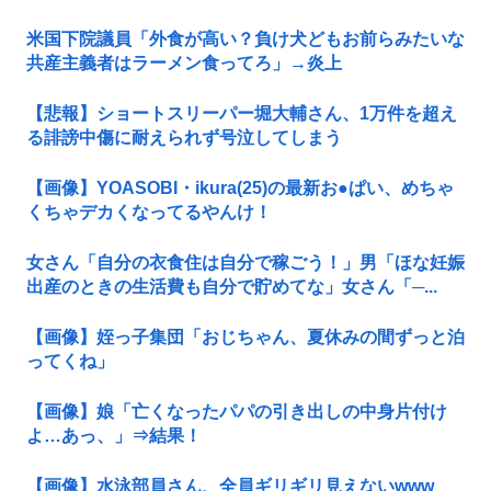
米国下院議員「外食が高い？負け犬どもお前らみたいな
共産主義者はラーメン食ってろ」→炎上
【悲報】ショートスリーパー堀大輔さん、1万件を超え
る誹謗中傷に耐えられず号泣してしまう
【画像】YOASOBI・ikura(25)の最新お●ぱい、めちゃ
くちゃデカくなってるやんけ！
女さん「自分の衣食住は自分で稼ごう！」男「ほな妊娠
出産のときの生活費も自分で貯めてな」女さん「─...
【画像】姪っ子集団「おじちゃん、夏休みの間ずっと泊
ってくね」
【画像】娘「亡くなったパパの引き出しの中身片付け
よ…あっ、」⇒結果！
【画像】水泳部員さん、全員ギリギリ見えないwww