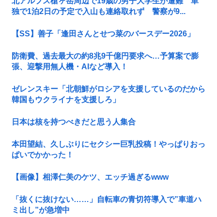
北アルプス槍ヶ岳周辺で19歳の男子大学生が遭難 単
独で1泊2日の予定で入山も連絡取れず 警察が9...
【SS】善子「逢田さんとせつ菜のバースデー2026」
防衛費、過去最大の約8兆9千億円要求へ…予算案で膨
張、迎撃用無人機・AIなど導入！
ゼレンスキー「北朝鮮がロシアを支援しているのだから
韓国もウクライナを支援しろ」
日本は核を持つべきだと思う人集合
本田望結、久しぶりにセクシー巨乳投稿！やっぱりおっ
ぱいでかかった！
【画像】相澤仁美のケツ、エッチ過ぎるwww
「抜くに抜けない……」自転車の青切符導入で”車道ハ
ミ出し”が急増中