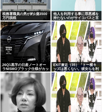
税務署職員の男が約1億3500
他人を利用する事に罪悪感を
万円脱税
持たないのがサイコパスと言
うけれど、会社経営者ってそ
んなもんだろ？
26Q1黒字の日産ノートオー
EXIT兼近（35）「トー横キ
ラNISMOブラック仕様がカッ
ッズは悪くない。彼女らを利
コよくてなんか悔しい
用し搾取しようとする悪い大
人たちが問題」