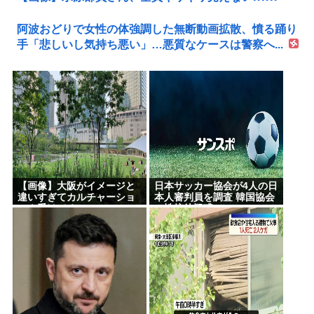
阿波おどりで女性の体強調した無断動画拡散、憤る踊り
手「悲しいし気持ち悪い」…悪質なケースは警察へ...
【画像】大阪がイメージと
日本サッカー協会が4人の日
違いすぎてカルチャーショ
本人審判員を調査 韓国協会
ック受けてる
の性接待疑惑で