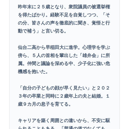
昨年末に２５歳となり、衆院議員の被選挙権
を得たばかり。経験不足を自覚しつつ、「そ
の分、皆さんの声を徹底的に聞き、覚悟と行
動で補う」と言い切る。
仙台二高から早稲田大に進学。心理学を学ぶ
傍ら、５人の首相を輩出した「雄弁会」に所
属。仲間と議論を深める中、少子化に強い危
機感を抱いた。
「自分の子どもの顔が早く見たい」と２０２
３年の卒業と同時に２歳年上の夫と結婚。１
歳９カ月の息子を育てる。
キャリアを築く周囲との違いから、不安に駆
られることもある。「普通の道でなくても、