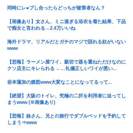
同時にレ●プし合ったらどっちが被害者なん？
【画像あり】女さん、ミニ過ぎる浴衣を着た結果、下品
で痴女と言われる→2.4万いいね
海外ドラマ、リアルだとガチのマジで語れる奴がいない
www
【悲報】ラーメン屋ワイ、親切で器を重ねただけなのに
クソ店主にキレられる ←…礼儀正しいワイが悪い...
岩本蓮加の腹筋www大変なことになってるって...
【絶望】大阪のトイレ、究極の二択を利用者に迫ってし
まうwww (※画像あり)
【悲報】妹さん、兄との旅行でダブルベッドを予約して
しまう⇒www