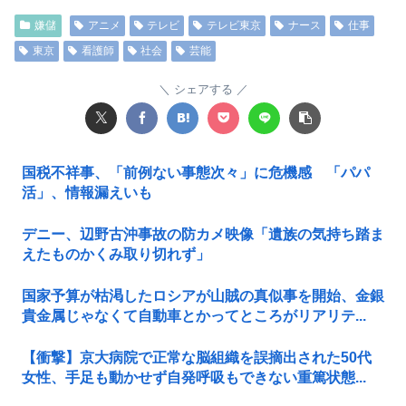
嫌儲
アニメ
テレビ
テレビ東京
ナース
仕事
東京
看護師
社会
芸能
シェアする
国税不祥事、「前例ない事態次々」に危機感 「パパ
活」、情報漏えいも
デニー、辺野古沖事故の防カメ映像「遺族の気持ち踏ま
えたものかくみ取り切れず」
国家予算が枯渇したロシアが山賊の真似事を開始、金銀
貴金属じゃなくて自動車とかってところがリアリテ...
【衝撃】京大病院で正常な脳組織を誤摘出された50代
女性、手足も動かせず自発呼吸もできない重篤状態...