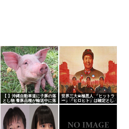
【 】沖縄自動車道に子豚の落
世界三大☠極悪人 「ヒットラ
とし物 養豚品種が輸送中に落
ー」「ヒロヒト」は確定とし
下か 預かる動物病院「早く持
てあと1人は？
ち主見つかって」