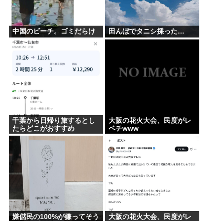
中国のビーチ。ゴミだらけ
田んぼでタニシ採った…
千葉から日帰り旅するとし
大阪の花火大会、民度がレ
たらどこがおすすめ
ベチwww
嫌儲民の100%が嫌ってそう
大阪の花火大会、民度がレ