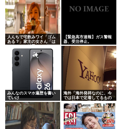
人んちで宅飲みワイ「ゴム
【緊急高市速報】ガス警報
ある？」家主の女さん「は
器、受注停止。
ぁ？！」⇒結果www
みんなのスマホ遍歴を書い
海外「海外発祥なのに、今
ていけ
では日本で定着してるもの
って何？その逆も教え
て！」（海外の反応）