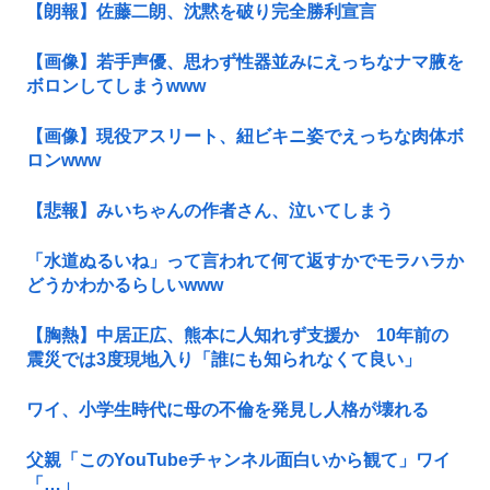
【朗報】佐藤二朗、沈黙を破り完全勝利宣言
【画像】若手声優、思わず性器並みにえっちなナマ腋を
ボロンしてしまうwww
【画像】現役アスリート、紐ビキニ姿でえっちな肉体ボ
ロンwww
【悲報】みいちゃんの作者さん、泣いてしまう
「水道ぬるいね」って言われて何て返すかでモラハラか
どうかわかるらしいwww
【胸熱】中居正広、熊本に人知れず支援か 10年前の
震災では3度現地入り「誰にも知られなくて良い」
ワイ、小学生時代に母の不倫を発見し人格が壊れる
父親「このYouTubeチャンネル面白いから観て」ワイ
「…」