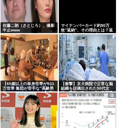
佐藤二朗（さとじろ）、撮影
マイナンバーカード約90万
中止www
枚”返納”、その理由とは？返
納した人にインタビュー
【65歳以上の単身世帯が933
【衝撃】京大病院で正常な脳
万世帯 集団が苦手な”高齢男
組織を誤摘出された50代女
性”はどう生きていく？】孤
性、手足も動かせず自発呼吸
独死のリスクも…専門家 「8
もできない重篤状態に…「意
日以上見つからないのも圧倒
識はある」
的に男性」