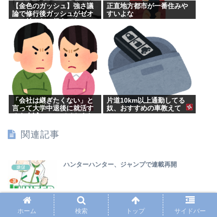
【金色のガッシュ】強さ議
正直地方都市が一番住みや
論で修行後ガッシュがゼオ
すいよな
ンに並んだ、超えてたって
意見に納得いかないんだけ
ど
「会社は継ぎたくない」と
片道10km以上通勤してる
言って大学中退後に就活す
奴、おすすめの車教えて
るも全滅。アルバイトすら
受からない元彼
関連記事
ハンターハンター、ジャンプで連載再開
嫌儲
三大、名前が『ゆい』のガ●ジキャラ「平沢唯」
ホーム
検索
トップ
サイドバー
嫌儲
「夢川ゆい」「ヒイロ・ユイ」あと一人は？