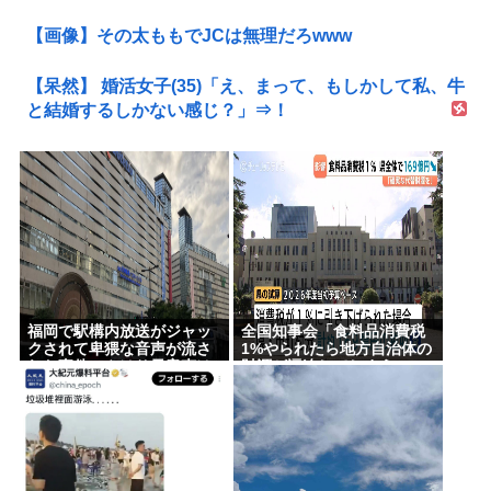
【画像】その太ももでJCは無理だろwww
【呆然】 婚活女子(35)「え、まって、もしかして私、牛
と結婚するしかない感じ？」⇒！
福岡で駅構内放送がジャッ
全国知事会「食料品消費税
クされて卑猥な音声が流さ
1%やられたら地方自治体の
れた事件、やはり元音声は
財源が逼迫してしまう 」…
動ありの動画だった
この流れ地方税増税するし
かないよ、もう