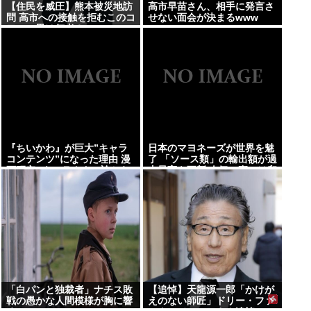
【住民を威圧】熊本被災地訪
高市早苗さん、相手に発言さ
問 高市への接触を拒むこのコ
せない面会が決まるwww
ワモテ男は何者？
『ちいかわ』が巨大”キャラ
日本のマヨネーズが世界を魅
コンテンツ”になった理由 漫
了 「ソース類」の輸出額が過
画研究&キャラクター論から
去最高を更新 人気の裏には卵
紐解く
黄のコク アメリカでは”日本
風”が誕生
「白パンと独裁者」ナチス敗
【追悼】天龍源一郎「かけが
戦の愚かな人間模様が胸に響
えのない師匠」ドリー・ファ