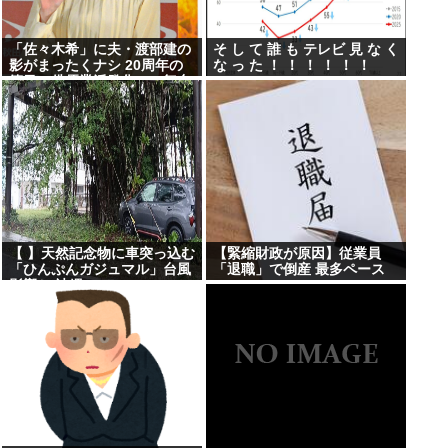
「佐々木希」に夫・渡部建の
そ し て 誰 も テレビ 見 な く
影がまったくナシ 20周年の
な っ た ！ ！ ！ ！ ！ ！
節目に俳優業活発化への舞台
裏
【 】天然記念物に車突っ込む
【緊縮財政が原因】従業員
「ひんぷんガジュマル」台風
「退職」で倒産 最多ペース
影響か 沖縄