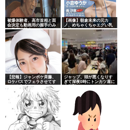
被爆体験者、高市首相と面
【画像】朝倉未来の元カ
会決定も動画用の握手のみ
ノ、めちゃくちゃエグい乳
で発言は禁止www
を持つ
【悲報】ジャンポケ斉藤、
ジャップ、頭が悪くなりす
ロケバスでフェラさせてす
ぎて深夜0時にトンカツ屋に
べてを失う
大行列…