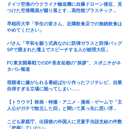
ドイツ空港のウクライナ輸送機に自爆ドローン接近、見
つけた空港職員が蹴り落とす…高性能プラスチック...
早稲田大学「学生の皆さん、近隣飲食店での無銭飲食は
やめてください」
パさん「平和を願う式典なのに防弾ガラスと防弾バッグ
SPで囲まれた壇上でスピーチする人が総理大臣」
FC東京開幕戦でのDF長友佑都の“挨拶”、スポニチがネ
タバレ報道
視聴者に嫌がられる番組ばかり作ったフジテレビ、自業
自得すぎる立場に陥ってしまい……
【トラウマ】映画・特撮・アニメ・漫画・ゲームで「主
人公がガチで敗北した回」と聞いて真っ先に思い浮...
こども家庭庁、出国後の外国人に児童手当誤支給の件数
「把握していない」