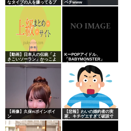
なタイプの人を嫌ってるブ
ベチwww
ログが見つかる
【動画】日本人の伝統「よ
KーPOPアイドル、
さこいソーラン」かっこよ
「BABYMONSTER」
すぎる。古来から我々の
「ILLIT」「RESCENE」の
DNAに刻まれた踊り
三国志時代に突入！
【画像】久保πボインボイ
【悲報】わいの婚約者の実
ン
家、キチゲエすぎて破談寸
前