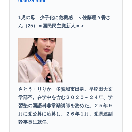
000035.html
1児の母 少子化に危機感 ＜佐藤理々香さ
ん（25）＝国民民主党新人＝＞
さとう・りりか 多賀城市出身。早稲田大文
学部卒。在学中を含む２０２０～２４年、学
習塾の国語科非常勤講師を務めた。２５年９
月に党公募に応募し、２６年１月、党県連副
幹事長に就任。