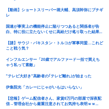
【動画】ショートスリーパー堀大輔、高須幹弥にブチギ
レ
国連が事実上の機能停止に陥りつつあると関係者が告
白、特に役に立たないくせに高給だけ毟り取った結果...
【謎】サウジ・パキスタン・トルコが軍事同盟…これど
こと戦う気？
インフルエンサー「20歳でアルファード一括で買えち
ゃう私って素敵」
"テレビ大好き"高齢者の｢テレビ離れ｣が始まった
伊集院光「カレーにじゃがいもはいらない」
【悲報】ゲーム配信者さん、家賃8万円の部屋で深夜配
信→管理会社から厳重注意されてお気持ち表明ｗｗ...