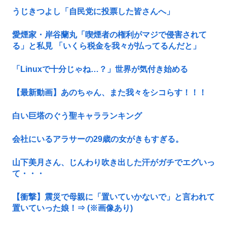
うじきつよし「自民党に投票した皆さんへ」
愛煙家・岸谷蘭丸「喫煙者の権利がマジで侵害されて
る」と私見 「いくら税金を我々が払ってるんだと」
「Linuxで十分じゃね…？」世界が気付き始める
【最新動画】あのちゃん、また我々をシコらす！！！
白い巨塔のぐう聖キャラランキング
会社にいるアラサーの29歳の女がきもすぎる。
山下美月さん、じんわり吹き出した汗がガチでエグいっ
て・・・
【衝撃】震災で母親に「置いていかないで」と言われて
置いていった娘！⇒ (※画像あり)