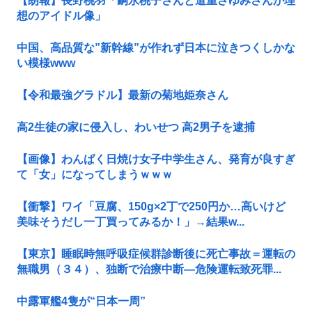
【朗報】長野桃羽「嗣永桃子さんと道重さゆみさんが理
想のアイドル像」
中国、高品質な”新幹線”が作れず日本に泣きつくしかな
い模様www
【令和最強グラドル】最新の菊地姫奈さん
高2生徒の家に侵入し、わいせつ 高2男子を逮捕
【画像】わんぱく日焼け女子中学生さん、発育が良すぎ
て「女」になってしまうｗｗｗ
【衝撃】ワイ「豆腐、150g×2丁で250円か…高いけど
美味そうだし一丁買ってみるか！」→結果w...
【東京】睡眠時無呼吸症候群診断後に死亡事故＝運転の
無職男（３４）、独断で治療中断―危険運転致死罪...
中露軍艦4隻が“日本一周”