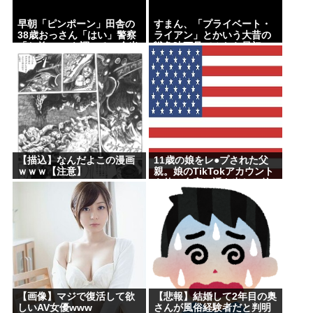
早朝「ピンポーン」田舎の
すまん、「プライベート・
38歳おっさん「はい」警察
ライアン」とかいう大昔の
「お前のPCを調べる」全米
戦争映画見てみたら最初の
行方不明・被児童搾取セン
30分で地獄なんだが…これ
ターからの通報により児
ずっと続く感じ？
ホ゜画像を発見、逮捕
【描込】なんだよこの漫画
11歳の娘をレ●プされた父
ｗｗｗ【注意】
親。娘のTikTokアカウント
を使い自宅に誘き出し、銃
撃で天誅！
【画像】マジで復活して欲
【悲報】結婚して2年目の奥
しいAV女優www
さんが風俗経験者だと判明