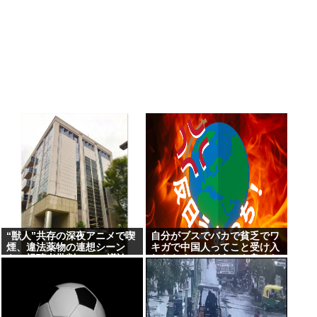
“獣人”共存の深夜アニメで喫
自分がブスでバカで貧乏でワ
煙、違法薬物の連想シーン
キガで中国人ってこと受け入
も…視聴者批判でBPO議論
れたらすべてどうでも良くな
った