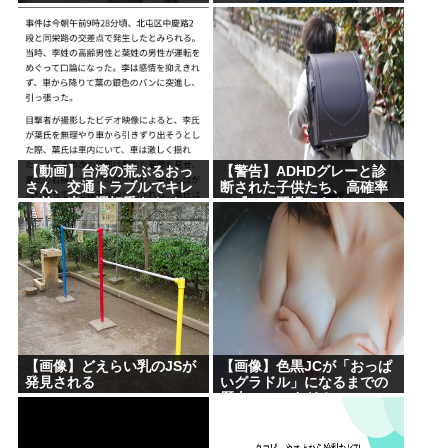
【動画】台湾の荒ぶるおっ
【警告】ADHDグレーと診
さん、交通トラブルでキレ
断された子供たち、高確率
て前の車の運転手をナイフ
で『この習慣』をやってい
で斬りつけるも壮絶な返り
た→！！！
討ちにあう
【画像】どえらい乳のJSが
【画像】色黒JCが「おっぱ
発見される
いグラドル」になるまでの
歴史、シコすぎるwww