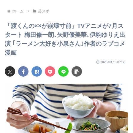
鱗に触れ左遷
ホーム
芸スポ
「渡くんの××が崩壊寸前」TVアニメが7月ス
タート 梅田修一朗､矢野優美華､伊駒ゆりえ出
演 ｢ラーメン大好き小泉さん｣作者のラブコメ
漫画
2025.03.13 07:50