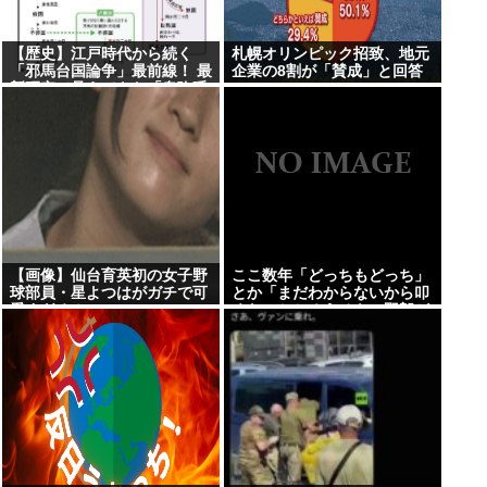
【歴史】江戸時代から続く
札幌オリンピック招致、地元
「邪馬台国論争」最前線！ 最
企業の8割が「賛成」と回答
新研究で見えてきた「卑弥呼
の国」の有力説
【画像】仙台育英初の女子野
ここ数年「どっちもどっち」
球部員・星よつはがガチで可
とか「まだわからないから叩
愛すぎる！
くな」とかゆうチキン野郎が
増えたけどどっから来たの？
(´・ω・`)