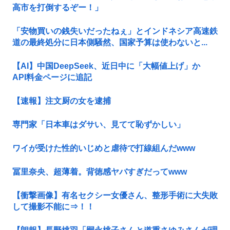
高市を打倒するぞー！」
「安物買いの銭失いだったねぇ」とインドネシア高速鉄
道の最終処分に日本側騒然、国家予算は使わないと...
【AI】中国DeepSeek、近日中に「大幅値上げ」か
API料金ページに追記
【速報】注文厨の女を逮捕
専門家「日本車はダサい、見てて恥ずかしい」
ワイが受けた性的いじめと虐待で打線組んだwww
冨里奈央、超薄着。背徳感ヤバすぎだってwww
【衝撃画像】有名セクシー女優さん、整形手術に大失敗
して撮影不能に⇒！！