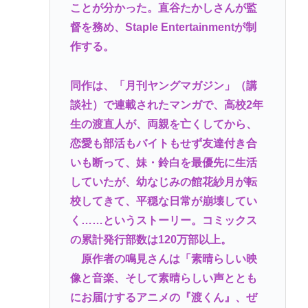
ことが分かった。直谷たかしさんが監
督を務め、Staple Entertainmentが制
作する。
同作は、「月刊ヤングマガジン」（講
談社）で連載されたマンガで、高校2年
生の渡直人が、両親を亡くしてから、
恋愛も部活もバイトもせず友達付き合
いも断って、妹・鈴白を最優先に生活
していたが、幼なじみの館花紗月が転
校してきて、平穏な日常が崩壊してい
く……というストーリー。コミックス
の累計発行部数は120万部以上。
原作者の鳴見さんは「素晴らしい映
像と音楽、そして素晴らしい声ととも
にお届けするアニメの『渡くん』、ぜ