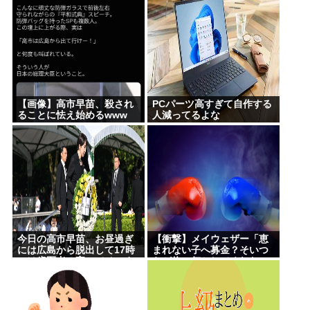
【画像】高市早苗、殺され
PCパーツ高すぎて自作する
ることに怯え始めるwww
人減ってるよな
今日の高市早苗、お昼過ぎ
【衝撃】メイウェザー「恵
には広島から脱出して17時
まれない子へ募金？そいつ
には歯医者に寄ってそのま
らが俺に何かしてくれたの
ま帰宅
か・・・・・・？」
⇒！！！