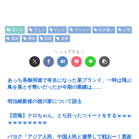
芸スポ
アニメ
テレビ
ラーメン
好き嫌い
心理
漫画
番組
芸能
食事
シェアする
あっち系御用達で有名になった某ブランド、一時は飛ぶ
鳥を落とす勢いだったが今期の業績は……
明治維新後の徳川家について語る
【悲報】クロちゃん、とち狂ったツイートをするｗｗｗ
ｗｗｗｗｗｗｗｗ
パヨク「アジア人民、中国人民と連帯して戦おー！悪政