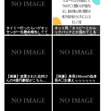
タイミー行ったらハゲオッ
ネット民「タコピーとかル
サンが一生懸命梱包してて
ックバックとか流れてくる
笑った その懸命さを別の場
感想を読むと、俺って理解
面で活かせよ
力低すぎ！？ って超凹む。
つらい」
【画像】放置された志村け
【画像】身長136cmの低身
んの4億円豪邸がこちら…
長Å◯女優えっっっっっっ
ど