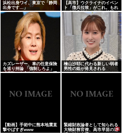
浜松出身ワイ、東京で「静岡
【高市】ウクライナのイベン
出身です…」
ト「徴兵拉致」がこれ。もれ
なく特典付きで前線で銃弾or
ドローン爆弾のプレゼントが
貰える！
カズレーザー、車の任意保険
檜山沙耶に代わる新しい弱者
を巡り持論 「強制しろよ」
男性の姫が発見される
「保険にも入れないヤツは運
転すんなよ」「なんで法律を
改正しないの？」
【動画】手術中に熊本地震直
緊縮財政論者として知られる
撃やばすぎwww
大物財務官僚、高市早苗の逆