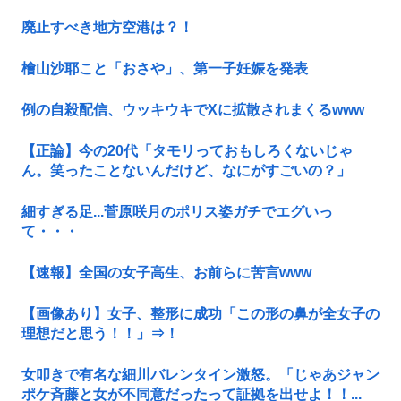
廃止すべき地方空港は？！
檜山沙耶こと「おさや」、第一子妊娠を発表
例の自殺配信、ウッキウキでXに拡散されまくるwww
【正論】今の20代「タモリっておもしろくないじゃ
ん。笑ったことないんだけど、なにがすごいの？」
細すぎる足...菅原咲月のポリス姿ガチでエグいっ
て・・・
【速報】全国の女子高生、お前らに苦言www
【画像あり】女子、整形に成功「この形の鼻が全女子の
理想だと思う！！」⇒！
女叩きで有名な細川バレンタイン激怒。「じゃあジャン
ポケ斉藤と女が不同意だったって証拠を出せよ！！...