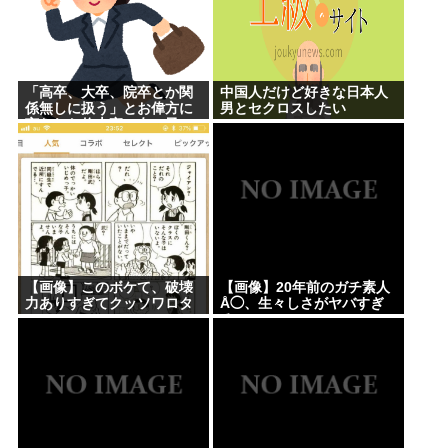
「高卒、大卒、院卒とか関
中国人だけど好きな日本人
係無しに扱う」とお偉方に
男とセクロスしたい
言われた修士卒の女の子
が...
【画像】このボケて、破壊
【画像】20年前のガチ素人
力ありすぎてクッソワロタ
Å◯、生々しさがヤバすぎ
www
る