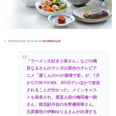
1 : 2025/03/12(水) 23:19:40.32
ID:xW4Dy7yz9
「ラーメン大好き小泉さん」などの鳴
見なるさんのマンガが原作のテレビア
ニメ「渡くんの××が崩壊寸前」が、7月
からTOKYO MX、BS日テレほかで放送
されることが分かった。メインキャス
トも発表され、渡直人役の梅田修一朗
さん、館花紗月役の矢野優美華さん、
石原紫役の伊駒ゆりえさんが出演する