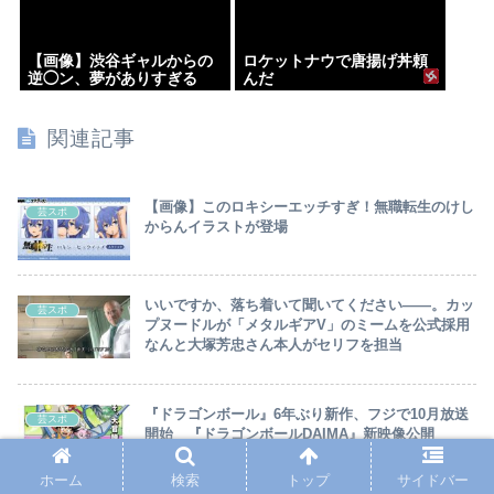
【画像】渋谷ギャルからの
ロケットナウで唐揚げ丼頼
逆◯ン、夢がありすぎる
んだ
関連記事
【画像】このロキシーエッチすぎ！無職転生のけし
芸スポ
からんイラストが登場
いいですか、落ち着いて聞いてください――。カッ
芸スポ
プヌードルが「メタルギアV」のミームを公式採用
なんと大塚芳忠さん本人がセリフを担当
『ドラゴンボール』6年ぶり新作、フジで10月放送
芸スポ
開始 『ドラゴンボールDAIMA』新映像公開
ホーム
検索
トップ
サイドバー