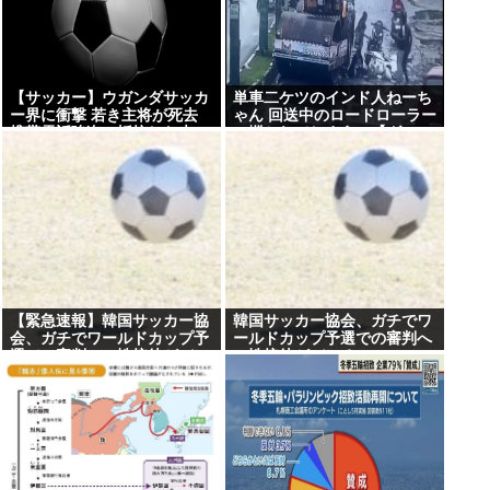
【サッカー】ウガンダサッカ
単車二ケツのインド人ねーち
ー界に衝撃 若き主将が死去
ゃん 回送中のロードローラー
携帯電話強盗に抵抗した末に
に轢かれてしまう…【グ
石で滅多打ち… 国民が怒り
ロ？】
「リーダーを失った」
【緊急速報】韓国サッカー協
韓国サッカー協会、ガチでワ
会、ガチでワールドカップ予
ールドカップ予選での審判へ
選での審判への性接待がバレ
の性接待がバレる
大炎上大騒ぎに