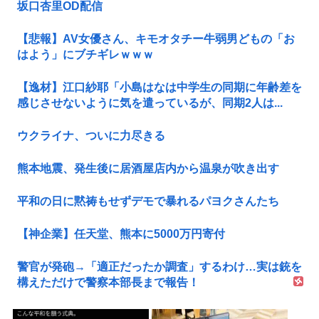
坂口杏里OD配信
【悲報】AV女優さん、キモオタチー牛弱男どもの「お
はよう」にブチギレｗｗｗ
【逸材】江口紗耶「小島はなは中学生の同期に年齢差を
感じさせないように気を遣っているが、同期2人は...
ウクライナ、ついに力尽きる
熊本地震、発生後に居酒屋店内から温泉が吹き出す
平和の日に黙祷もせずデモで暴れるパヨクさんたち
【神企業】任天堂、熊本に5000万円寄付
警官が発砲→「適正だったか調査」するわけ…実は銃を
構えただけで警察本部長まで報告！