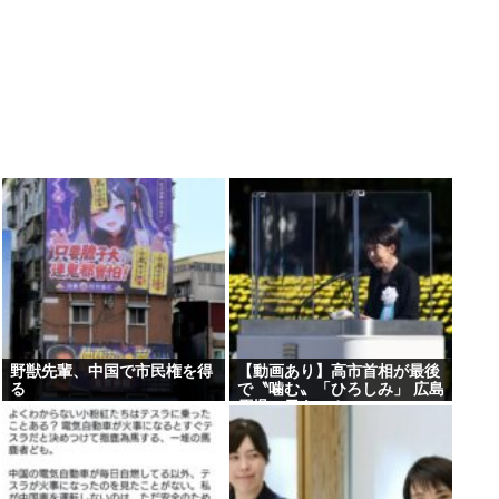
野獣先輩、中国で市民権を得
【動画あり】高市首相が最後
る
で〝噛む〟「ひろしみ」 広島
原爆の日あいさつ