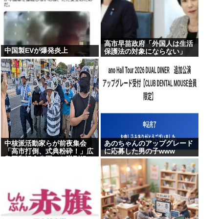
高市早苗政府「外国人は生活
中国製EVが爆発炎上
保護法の対象にならない」
中核派活動家らが前夜集会
あのちゃんのアップグレード
「高市打倒、式典粉砕！」広
に応募した男の子www
島平和記念公園から隊列組み
デモ行進