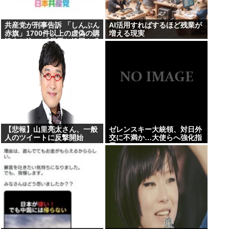
共産党が刑事告訴 「しんぶん
AI活用すればするほど残業が
赤旗」1700件以上の虚偽の購
増える現実
読申し込み 「厳重な処罰を求
める」
【悲報】山里亮太さん、一般
ゼレンスキー大統領、対日外
人のツイートに反撃開始
交に不満か…大使らへ強化指
www
示