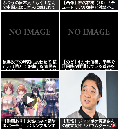
ふつうの日本人「もう！なん
【画像】椎名林檎（38）「チ
で中国人は日本人に嫌われて
ュートリアル徳井と対談か…
いるのに平然と日本に住んで
ちょっとセクシーな服着てい
居られるの！？信じられない
くか」 【Pickup05154359】
」
原爆投下の時刻にあわせて 横
【のど】れいわ信者、半年で
たわり黙とうを捧げる 市民ら
迂回路が開通している道路を
が「ダイ・イン」 札幌・大通
2年半放置されていると印象
公園
操作してしまう
【動画あり】女性のみの冒険
【悲報】ジャンポケ斉藤さん
者パーティ、バルンブルンす
の被害女性「バウムクーヘン