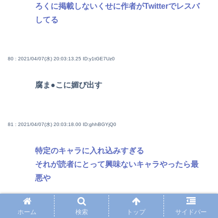
ろくに掲載しないくせに作者がTwitterでレスバ
してる
80 : 2021/04/07(水) 20:03:13.25
ID:y1tGE7Uz0
腐ま●こに媚び出す
81 : 2021/04/07(水) 20:03:18.00
ID:ghhBGYjQ0
特定のキャラに入れ込みすぎる
それが読者にとって興味ないキャラやったら最
悪や
ホーム
検索
トップ
サイドバー
82 : 2021/04/07(水) 20:03:19.84
ID:eOvb7P5v0