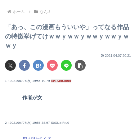
ぎてすぐ男に狙われそう
売ったりTikTokライブしてて
ムカついたから示談しなかっ
た」・・・・・・・・・
ホーム
なんJ
「あっ、この漫画もういいや」ってなる作品
の特徴挙げてけｗｗｙｗｗｙｗｗｙｗｗｙｗ
ｗｙ
2021.04.07 20:21
1 : 2021/04/07(水) 19:56:19.79
ID:1KBIS80Br
作者が女
2 : 2021/04/07(水) 19:56:38.97
ID:XlLdIRIu0